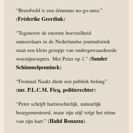
“Breedveld is een éénmans no-go-area.”
Fréderike Geerdink
(
)
“Tegenover de enorme hoeveelheid
onnozelaars in de Nederlandse journalistiek
staat een klein groepje van ondergewaardeerde
Sander
woestijnroepers. Met Peter op 1.” (
Schimmelpenninck
)
“Frontaal Naakt dient een publiek belang”
mr. P.L.C.M. Ficq, politierechter
(
)
“Peter schrijft hartstochtelijk, natuurlijk
beargumenteerd, maar zijn stijl volgt het ritme
Hafid Bouazza
van zijn hart.” (
).