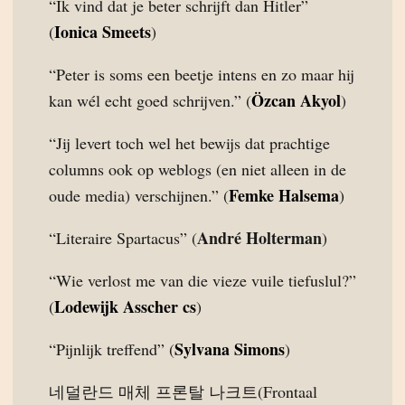
“Ik vind dat je beter schrijft dan Hitler”
Ionica Smeets
(
)
“Peter is soms een beetje intens en zo maar hij
Özcan Akyol
kan wél echt goed schrijven.” (
)
“Jij levert toch wel het bewijs dat prachtige
columns ook op weblogs (en niet alleen in de
Femke Halsema
oude media) verschijnen.” (
)
André Holterman
“Literaire Spartacus” (
)
“Wie verlost me van die vieze vuile tiefuslul?”
Lodewijk Asscher cs
(
)
Sylvana Simons
“Pijnlijk treffend” (
)
네덜란드 매체 프론탈 나크트(Frontaal