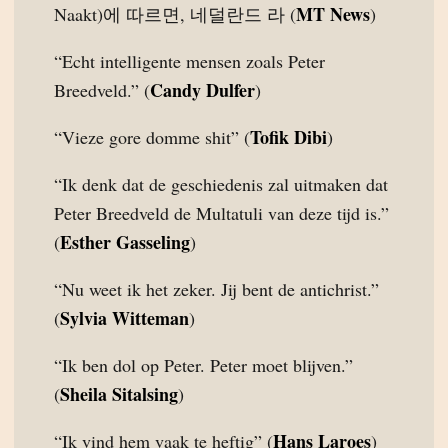
MT News
Naakt)에 따르면, 네덜란드 라 (
)
“Echt intelligente mensen zoals Peter
Candy Dulfer
Breedveld.” (
)
Tofik Dibi
“Vieze gore domme shit” (
)
“Ik denk dat de geschiedenis zal uitmaken dat
Peter Breedveld de Multatuli van deze tijd is.”
Esther Gasseling
(
)
“Nu weet ik het zeker. Jij bent de antichrist.”
Sylvia Witteman
(
)
“Ik ben dol op Peter. Peter moet blijven.”
Sheila Sitalsing
(
)
Hans Laroes
“Ik vind hem vaak te heftig” (
)