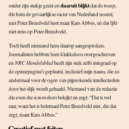
daaruit blijkt
onder zijn stukje gezet en
dat de
tweep
,
die hem de gevaarlijkse racist van Nederland noemt,
niet Peter Breedveld heet maar Kars Abbes, en dat
lijkt
niet eens op Peter Breedveld.
Toch heeft niemand hem daarop aangesproken.
Journalisten hebben hem klakkeloos overgeschreven
en
NRC Handelsblad
heeft zijn stuk zelfs integraal op
de opiniepagina’s geplaatst, inclusief mijn naam, die zo
andermaal voor de ogen van pijprokende intellectuelen
door het slijk wordt gehaald. Niemand van de redactie
die even die
screenshots
bekijkt en zegt: “Dat is wel
raar, want het is helemaal Peter Breedveld niet, die dat
zegt, maar Kars Abbes.”
Creatief met feiten