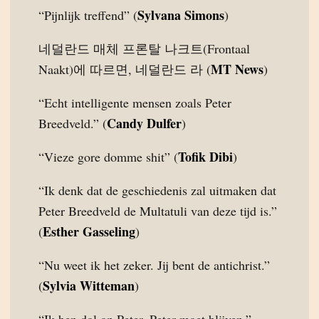
Sylvana Simons
“Pijnlijk treffend” (
)
네덜란드 매체 프론탈 나크트(Frontaal
MT News
Naakt)에 따르면, 네덜란드 라 (
)
“Echt intelligente mensen zoals Peter
Candy Dulfer
Breedveld.” (
)
Tofik Dibi
“Vieze gore domme shit” (
)
“Ik denk dat de geschiedenis zal uitmaken dat
Peter Breedveld de Multatuli van deze tijd is.”
Esther Gasseling
(
)
“Nu weet ik het zeker. Jij bent de antichrist.”
Sylvia Witteman
(
)