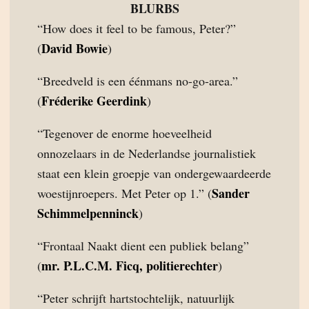
BLURBS
“How does it feel to be famous, Peter?”
David Bowie
(
)
“Breedveld is een éénmans no-go-area.”
Fréderike Geerdink
(
)
“Tegenover de enorme hoeveelheid
onnozelaars in de Nederlandse journalistiek
staat een klein groepje van ondergewaardeerde
Sander
woestijnroepers. Met Peter op 1.” (
Schimmelpenninck
)
“Frontaal Naakt dient een publiek belang”
mr. P.L.C.M. Ficq, politierechter
(
)
“Peter schrijft hartstochtelijk, natuurlijk