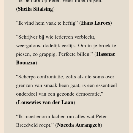
“Ik ben dol op Peter. Peter moet blijven.”
Sheila Sitalsing
(
)
Hans Laroes
“Ik vind hem vaak te heftig” (
)
“Schrijver bij wie iedereen verbleekt,
weergaloos, dodelijk eerlijk. Om in je broek te
Hassnae
piesen, zo grappig. Perfecte billen.” (
Bouazza
)
“Scherpe confrontatie, zelfs als die soms over
grenzen van smaak heen gaat, is een essentieel
onderdeel van een gezonde democratie.”
Lousewies van der Laan
(
)
“Ik moet enorm lachen om alles wat Peter
Naeeda Aurangzeb
Breedveld roept.” (
)