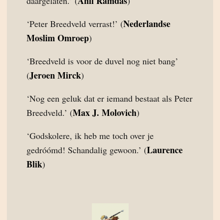
Anil Ramdas
daargelaten.’ (
)
Nederlandse
‘Peter Breedveld verrast!’ (
Moslim Omroep
)
‘Breedveld is voor de duvel nog niet bang’
Jeroen Mirck
(
)
‘Nog een geluk dat er iemand bestaat als Peter
Max J. Molovich
Breedveld.’ (
)
‘Godskolere, ik heb me toch over je
Laurence
gedróómd! Schandalig gewoon.’ (
Blik
)