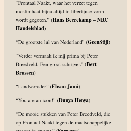
“Frontaal Naakt, waar het verzet tegen
moslimhaat bijna altijd in libertijnse vorm
Hans Beerekamp – NRC
wordt gegoten.” (
Handelsblad
)
GeenStijl
“De grootste lul van Nederland” (
)
“Verder vermaak ik mij prima bij Peter
Bert
Breedveld. Een groot schrijver.” (
Brussen
)
Ehsan Jami
“Landverrader” (
)
Dunya Henya
“You are an icon!” (
)
“De mooie stukken van Peter Breedveld, die
op Frontaal Naakt tegen de maatschappelijke
Sargasso
stroom in zwemt.” (
)