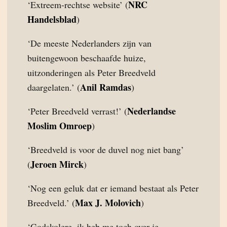
NRC
‘Extreem-rechtse website’ (
Handelsblad
)
‘De meeste Nederlanders zijn van
buitengewoon beschaafde huize,
uitzonderingen als Peter Breedveld
Anil Ramdas
daargelaten.’ (
)
Nederlandse
‘Peter Breedveld verrast!’ (
Moslim Omroep
)
‘Breedveld is voor de duvel nog niet bang’
Jeroen Mirck
(
)
‘Nog een geluk dat er iemand bestaat als Peter
Max J. Molovich
Breedveld.’ (
)
‘Godskolere, ik heb me toch over je