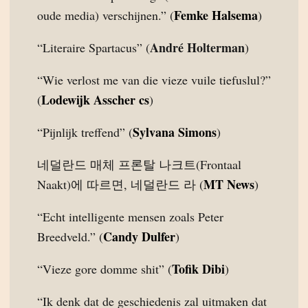
Femke Halsema
oude media) verschijnen.” (
)
André Holterman
“Literaire Spartacus” (
)
“Wie verlost me van die vieze vuile tiefuslul?”
Lodewijk Asscher cs
(
)
Sylvana Simons
“Pijnlijk treffend” (
)
네덜란드 매체 프론탈 나크트(Frontaal
MT News
Naakt)에 따르면, 네덜란드 라 (
)
“Echt intelligente mensen zoals Peter
Candy Dulfer
Breedveld.” (
)
Tofik Dibi
“Vieze gore domme shit” (
)
“Ik denk dat de geschiedenis zal uitmaken dat