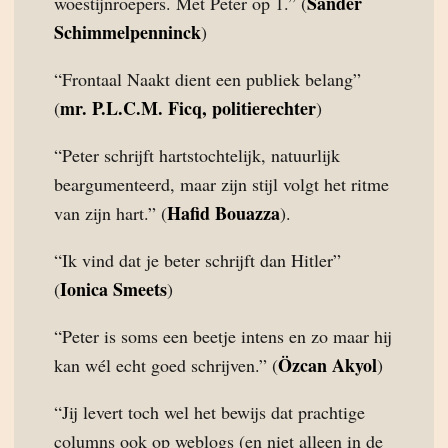
Sander
woestijnroepers. Met Peter op 1.” (
Schimmelpenninck
)
“Frontaal Naakt dient een publiek belang”
mr. P.L.C.M. Ficq, politierechter
(
)
“Peter schrijft hartstochtelijk, natuurlijk
beargumenteerd, maar zijn stijl volgt het ritme
Hafid Bouazza
van zijn hart.” (
).
“Ik vind dat je beter schrijft dan Hitler”
Ionica Smeets
(
)
“Peter is soms een beetje intens en zo maar hij
Özcan Akyol
kan wél echt goed schrijven.” (
)
“Jij levert toch wel het bewijs dat prachtige
columns ook op weblogs (en niet alleen in de