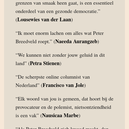
grenzen van smaak heen gaat, is een essentieel
onderdeel van een gezonde democratie.”
Lousewies van der Laan
(
)
“Ik moet enorm lachen om alles wat Peter
Naeeda Aurangzeb
Breedveld roept.” (
)
“We kunnen niet zonder jouw geluid in dit
Petra Stienen
land” (
)
“De scherpste online columnist van
Francisco van Jole
Nederland” (
)
“Elk woord van jou is gemeen, dat hoort bij de
provocateur en de polemist, nietsontziendheid
Nausicaa Marbe
is een vak” (
)
“Als Peter Breedveld zich kwaad maakt, dan