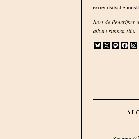
extremistische mosl
Roel de Rederijker a
album kunnen zijn.
AL
Reageren?