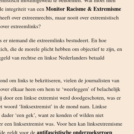
remistisch moslimgeweld te benoemen. Wat moet men
Monitor Racisme & Extremisme
e integriteit van een
heeft over extreemrechts, maar nooit over extremistisch
over extreemlinks?
is er niemand die extreemlinks bestudeert. En hoe
ch, die de morele plicht hebben om objectief te zijn, en
ggeld van rechtse en linkse Nederlanders betaald
nd om links te bekritiseren, vielen de journalisten van
over elkaar heen om hem te ‘weerleggen’ of belachelijk
ij door een linkse extremist werd doodgeschoten, was er
et woord ‘linksextremist’ in de mond nam. Linkse
ader ‘een gek’, want ze konden of wilden niet
er een linksextremist was. Voor hen kan linksextremisme
antifascistische onderzoeksgroep
fde geldt voor de