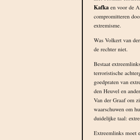
Kafka
en voor de An
compromitteren door
extremisme.
Was Volkert van de
de rechter niet.
Bestaat extreemlinks
terroristische acht
goedpraten van extr
den Heuvel en andere
Van der Graaf om zi
waarschuwen om hun 
duidelijke taal: extr
Extreemlinks moet e