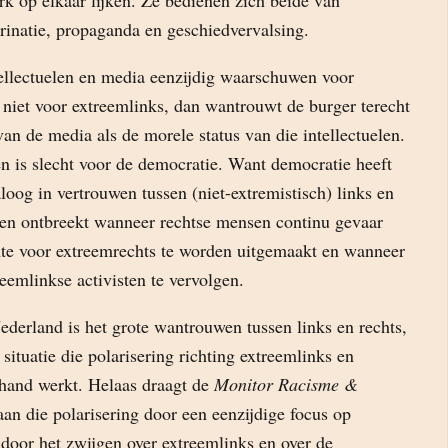
rk op elkaar lijken. Ze bedienen zich beide van
rinatie, propaganda en geschiedvervalsing.
ellectuelen en media eenzijdig waarschuwen voor
 niet voor extreemlinks, dan wantrouwt de burger terecht
 van de media als de morele status van die intellectuelen.
 is slecht voor de democratie. Want democratie heeft
loog in vertrouwen tussen (niet-extremistisch) links en
wen ontbreekt wanneer rechtse mensen continu gevaar
te voor extreemrechts te worden uitgemaakt en wanneer
eemlinkse activisten te vervolgen.
derland is het grote wantrouwen tussen links en rechts,
 situatie die polarisering richting extreemlinks en
 hand werkt. Helaas draagt de
Monitor Racisme &
 aan die polarisering door een eenzijdige focus op
door het zwijgen over extreemlinks en over de