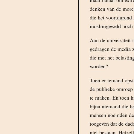
maar nalaat om ext
denken van de morel
die het voortdurend 
moslimgeweld noch 
Aan de universiteit 
gedragen de media zi
die met het belastin
worden?
Toen er iemand opsto
de publieke omroep 
te maken. En toen h
bijna niemand die h
mensen noemden de d
toegeven dat de dad
niet bestaan. Hetzel