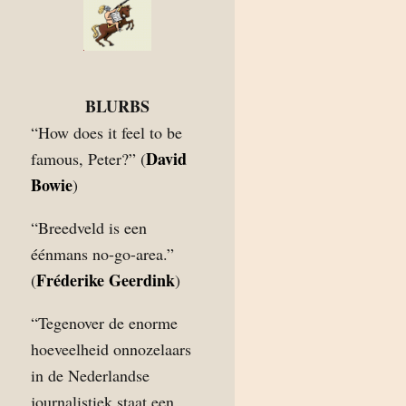
BLURBS
“How does it feel to be
David
famous, Peter?” (
Bowie
)
“Breedveld is een
éénmans no-go-area.”
Fréderike Geerdink
(
)
“Tegenover de enorme
hoeveelheid onnozelaars
in de Nederlandse
journalistiek staat een