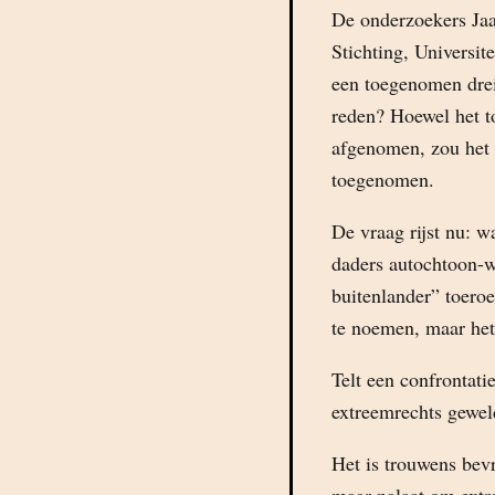
De onderzoekers Ja
Stichting, Universit
een toegenomen drei
reden? Hoewel het t
afgenomen, zou het 
toegenomen.
De vraag rijst nu: w
daders autochtoon-wi
buitenlander” toero
te noemen, maar het 
Telt een confrontat
extreemrechts geweld
Het is trouwens bev