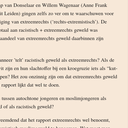
ap van Donselaar en Willem Wagenaar (Anne Frank
eit Leiden) gingen zelfs zo ver om te waarschuwen voor
ging van extreemrechts (‘rechts-extremistisch’). De
otaal aan racistisch + extreemrechts geweld was
aandeel van extreemrechts geweld daarbinnen zijn
anneer ’telt’ racistisch geweld als extreemrechts? Als de
t zijn en hun slachtoffer bij een kroegruzie iets als “kut-
epen? Het zou onzinnig zijn om dat extreemrechts geweld
rapport lijkt dat wel te doen.
ie tussen autochtone jongeren en moslimjongeren als
 of als racistisch geweld?
reemdend dat het rapport extreemrechts wel benoemt,