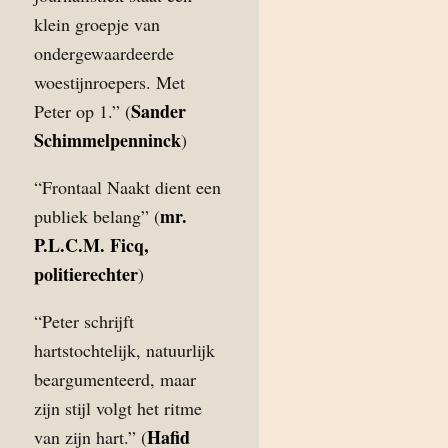
klein groepje van
ondergewaardeerde
woestijnroepers. Met
Sander
Peter op 1.” (
Schimmelpenninck
)
“Frontaal Naakt dient een
mr.
publiek belang” (
P.L.C.M. Ficq,
politierechter
)
“Peter schrijft
hartstochtelijk, natuurlijk
beargumenteerd, maar
zijn stijl volgt het ritme
Hafid
van zijn hart.” (