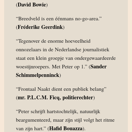
David Bowie
(
)
“Breedveld is een éénmans no-go-area.”
Fréderike Geerdink
(
)
“Tegenover de enorme hoeveelheid
onnozelaars in de Nederlandse journalistiek
staat een klein groepje van ondergewaardeerde
Sander
woestijnroepers. Met Peter op 1.” (
Schimmelpenninck
)
“Frontaal Naakt dient een publiek belang”
mr. P.L.C.M. Ficq, politierechter
(
)
“Peter schrijft hartstochtelijk, natuurlijk
beargumenteerd, maar zijn stijl volgt het ritme
Hafid Bouazza
van zijn hart.” (
).