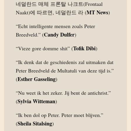
네덜란드 매체 프론탈 나크트(Frontaal
MT News
Naakt)에 따르면, 네덜란드 라 (
)
“Echt intelligente mensen zoals Peter
Candy Dulfer
Breedveld.” (
)
Tofik Dibi
“Vieze gore domme shit” (
)
“Ik denk dat de geschiedenis zal uitmaken dat
Peter Breedveld de Multatuli van deze tijd is.”
Esther Gasseling
(
)
“Nu weet ik het zeker. Jij bent de antichrist.”
Sylvia Witteman
(
)
“Ik ben dol op Peter. Peter moet blijven.”
Sheila Sitalsing
(
)