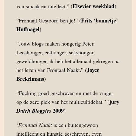
Elsevier weekblad
van smaak en intellect.” (
)
Frits ‘bonnetje’
“Frontaal Gestoord ben je!” (
Huffnagel
)
“Jouw blogs maken hongerig Peter.
Leeshonger, eethonger, sekshonger,
geweldhonger, ik heb het allemaal gekregen na
Joyce
het lezen van Frontaal Naakt.” (
Brekelmans
)
“Fucking goed geschreven en met de vinger
jury
op de zere plek van het multicultidebat.” (
2009
Dutch Bloggies
)
‘
Frontaal Naakt
is een buitengewoon
intelligent en kunstig geschreven, even