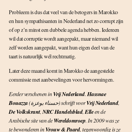
Probleem is dus dat veel van de betogers in Marokko
en hun sympathisanten in Nederland net zo corrupt zijn
of op z’n minst een dubbele agenda hebben. Iedereen
wil dat corruptie wordt aangepakt, maar niemand wil
zelf worden aangepakt, want hun eigen deel van de
taart is natuurlijk wél rechtmatig.
Later deze maand komt in Marokko de aangestelde
commissie met aanbevelingen voor hervormingen.
Vrij Nederland
Hassnae
Eerder verschenen in
.
Bouazza
Vrij Nederland
(حسناء بوعزة) schrijft voor
,
De Volkskrant
NRC Handelsblad
Elle
,
,
en de
Wereldomroep
Arabische site van de
. In 2009 was ze
Vrouw & Paard
te bewonderen in
, tegenwoordig is ze