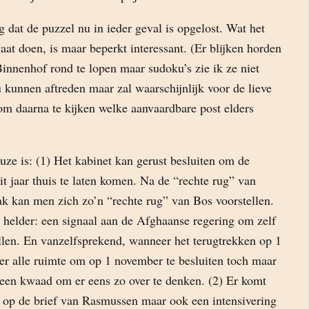
g dat de puzzel nu in ieder geval is opgelost. Wat het
aat doen, is maar beperkt interessant. (Er blijken horden
Binnenhof rond te lopen maar sudoku’s zie ik ze niet
 kunnen aftreden maar zal waarschijnlijk voor de lieve
 om daarna te kijken welke aanvaardbare post elders
ze is: (1) Het kabinet kan gerust besluiten om de
t jaar thuis te laten komen. Na de “rechte rug” van
ak kan men zich zo’n “rechte rug” van Bos voorstellen.
 helder: een signaal aan de Afghaanse regering om zelf
ellen. En vanzelfsprekend, wanneer het terugtrekken op 1
 er alle ruimte om op 1 november te besluiten toch maar
 geen kwaad om er eens zo over te denken. (2) Er komt
ie op de brief van Rasmussen maar ook een intensivering