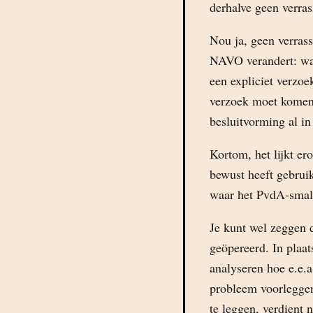
derhalve geen verras
Nou ja, geen verras
NAVO verandert: wat 
een expliciet verzoek
verzoek moet komen 
besluitvorming al in
Kortom, het lijkt ero
bewust heeft gebrui
waar het PvdA-smal
Je kunt wel zeggen 
geöpereerd. In plaat
analyseren hoe e.e.a
probleem voorleggen
te leggen, verdient n