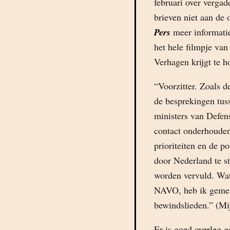
februari over vergad
brieven niet aan de 
Pers
meer informatie
het hele filmpje va
Verhagen krijgt te h
“Voorzitter. Zoals d
de besprekingen tuss
ministers van Defe
contact onderhouden
prioriteiten en de p
door Nederland te s
worden vervuld. Wat
NAVO, heb ik gemel
bewindslieden.” (Mi
Er is goed overleg 