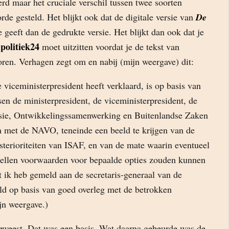
erd maar het cruciale verschil tussen twee soorten
orde gesteld. Het blijkt ook dat de digitale versie van
De
 geeft dan de gedrukte versie. Het blijkt dan ook dat je
politiek24
n
moet uitzitten voordat je de tekst van
oren. Verhagen zegt om en nabij (mijn weergave) dit:
e viceministerpresident heeft verklaard, is op basis van
en de ministerpresident, de viceministerpresident, de
nsie, Ontwikkelingssamenwerking en Buitenlandse Zaken
 met de NAVO, teneinde een beeld te krijgen van de
osterioriteiten van ISAF, en van de mate waarin eventueel
tellen voorwaarden voor bepaalde opties zouden kunnen
 ik heb gemeld aan de secretaris-generaal van de
d op basis van goed overleg met de betrokken
jn weergave.)
geweest. Dat was een basis. Wat daarna gebeurde was de