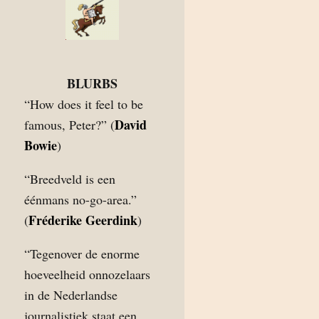
BLURBS
“How does it feel to be
David
famous, Peter?” (
Bowie
)
“Breedveld is een
éénmans no-go-area.”
Fréderike Geerdink
(
)
“Tegenover de enorme
hoeveelheid onnozelaars
in de Nederlandse
journalistiek staat een