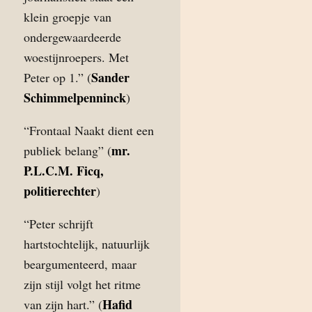
klein groepje van
ondergewaardeerde
woestijnroepers. Met
Sander
Peter op 1.” (
Schimmelpenninck
)
“Frontaal Naakt dient een
mr.
publiek belang” (
P.L.C.M. Ficq,
politierechter
)
“Peter schrijft
hartstochtelijk, natuurlijk
beargumenteerd, maar
zijn stijl volgt het ritme
Hafid
van zijn hart.” (