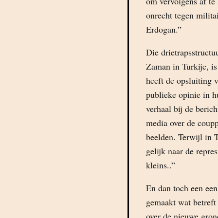
om vervolgens af te 
onrecht tegen milit
Erdogan.”
Die drietrapsstructuu
Zaman in Turkije, is
heeft de opsluiting
publieke opinie in 
verhaal bij de beric
media over de coupp
beelden. Terwijl in 
gelijk naar de repres
kleins..”
En dan toch een een 
gemaakt wat betreft
over de nieuwe gron