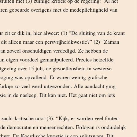
sluiten met (3) zuinige kritiek op de regering: “Al het
airen gebeurde overigens met de medeplichtigheid van
r zit er dik in, hier alweer: (1) “De sluiting van de krant
 dit alleen maar een persvrijheidkwestie?” (2) “Zaman
 van zoveel onschuldigen verdedigd. Ze hebben de
hun eigen voordeel gemanipuleerd. Precies hetzelfde
htgeving over 15 juli, de gevoelloosheid in westerse
oging was opvallend. Er waren weinig grafische
Turkije zo veel werd uitgezonden. Alle aandacht ging
sie in de nasleep. Dit kan niet. Het gaat niet om iets
zacht-kritische noot (3): “Kijk, er worden veel fouten
 de democratie en mensenrechten. Erdogan is onduidelijk
dwet. De Koerdische kwestie is een splijtzwam. Dit