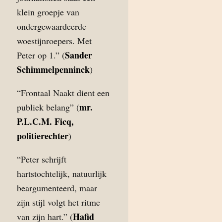
klein groepje van
ondergewaardeerde
woestijnroepers. Met
Sander
Peter op 1.” (
Schimmelpenninck
)
“Frontaal Naakt dient een
mr.
publiek belang” (
P.L.C.M. Ficq,
politierechter
)
“Peter schrijft
hartstochtelijk, natuurlijk
beargumenteerd, maar
zijn stijl volgt het ritme
Hafid
van zijn hart.” (