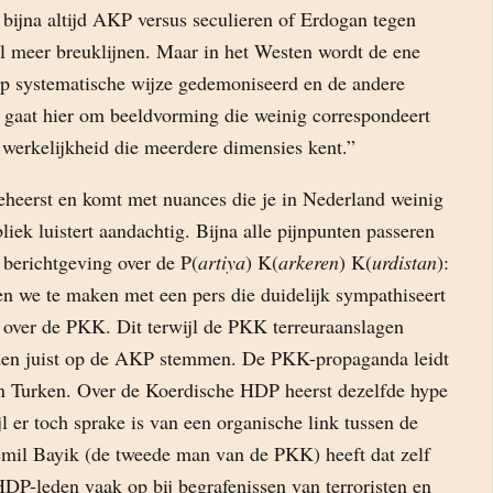
 bijna altijd AKP versus seculieren of Erdogan tegen
el meer breuklijnen. Maar in het Westen wordt de ene
op systematische wijze gedemoniseerd en de andere
 gaat hier om beeldvorming die weinig correspondeert
 werkelijkheid die meerdere dimensies kent.”
beheerst en komt met nuances die je in Nederland weinig
liek luistert aandachtig. Bijna alle pijnpunten passeren
 berichtgeving over de P(
artiya
) K(
arkeren
) K(
urdistan
):
n we te maken met een pers die duidelijk sympathiseert
s over de PKK. Dit terwijl de PKK terreuraanslagen
rden juist op de AKP stemmen. De PKK-propaganda leidt
n Turken. Over de Koerdische HDP heerst dezelfde hype
jl er toch sprake is van een organische link tussen de
il Bayik (de tweede man van de PKK) heeft dat zelf
DP-leden vaak op bij begrafenissen van terroristen en