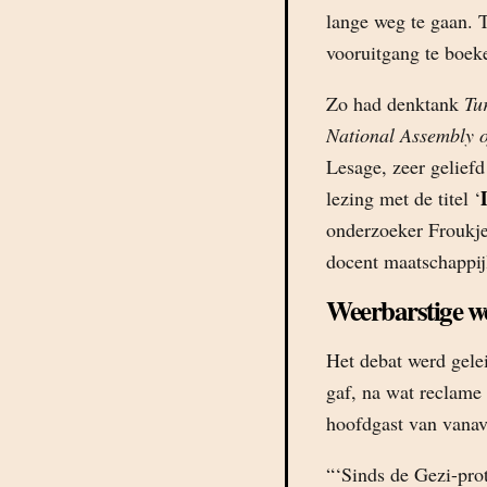
lange weg te gaan. 
vooruitgang te boek
Zo had denktank
Tu
National Assembly o
Lesage, zeer geliefd
lezing met de titel ‘
onderzoeker Froukje
docent maatschappij
Weerbarstige we
Het debat werd gel
gaf, na wat reclame
hoofdgast van vanav
“‘Sinds de Gezi-prot