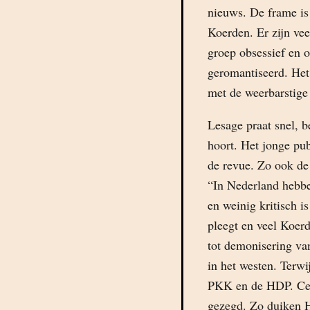
nieuws. De frame is
Koerden. Er zijn ve
groep obsessief en 
geromantiseerd. Het
met de weerbarstige
Lesage praat snel, 
hoort. Het jonge pub
de revue. Zo ook de
“In Nederland hebbe
en weinig kritisch i
pleegt en veel Koe
tot demonisering va
in het westen. Terwi
PKK en de HDP. Cem
gezegd. Zo duiken H