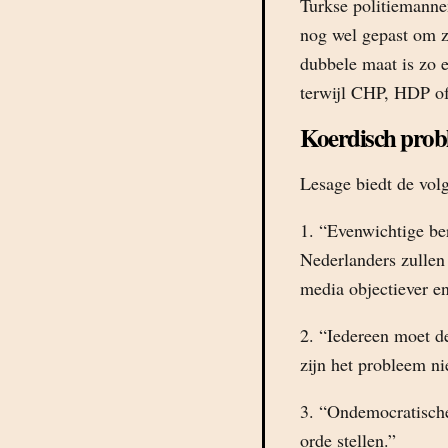
Turkse politiemanne
nog wel gepast om 
dubbele maat is zo e
terwijl CHP, HDP of
Koerdisch prob
Lesage biedt de vol
1. “Evenwichtige ber
Nederlanders zullen
media objectiever en
2. “Iedereen moet d
zijn het probleem ni
3. “Ondemocratische
orde stellen.”