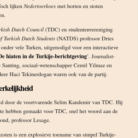
Toch lijken
Nedertoerkoes
met horten en stoten
en.
rkish Dutch Council
(TDC) en studentenvereniging
f Turkish Dutch Students
(NATDS) professor Dries
 onder vele Turken, uitgenodigd voor een interactieve
De hiaten in de Turkije-berichtgeving
’. Journalist-
 Santing, sociaal-wetenschapper Cemil Yilmaz en
leer Haci Tekinerdogan waren ook van de partij.
rkelijkheid
eid door de voortvarende Selim Kandemir van TDC. Hij
 te hebben gemaakt voor TDC, snel het woord aan de
ond, professor Lesage.
esten is een explosieve toename van simpel Turkije-