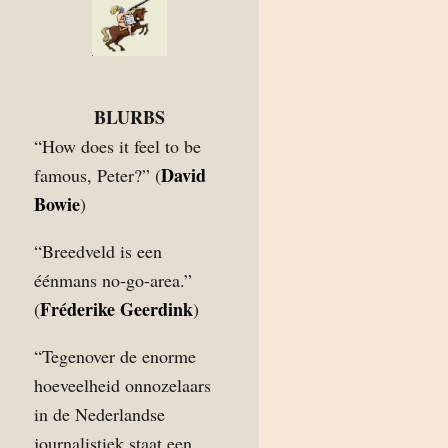
BLURBS
“How does it feel to be
David
famous, Peter?” (
Bowie
)
“Breedveld is een
éénmans no-go-area.”
Fréderike Geerdink
(
)
“Tegenover de enorme
hoeveelheid onnozelaars
in de Nederlandse
journalistiek staat een