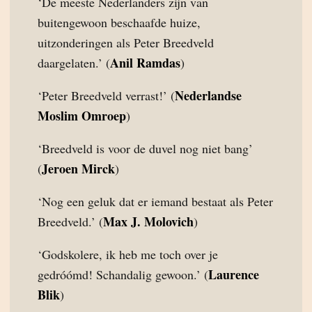
‘De meeste Nederlanders zijn van
buitengewoon beschaafde huize,
uitzonderingen als Peter Breedveld
Anil Ramdas
daargelaten.’ (
)
Nederlandse
‘Peter Breedveld verrast!’ (
Moslim Omroep
)
‘Breedveld is voor de duvel nog niet bang’
Jeroen Mirck
(
)
‘Nog een geluk dat er iemand bestaat als Peter
Max J. Molovich
Breedveld.’ (
)
‘Godskolere, ik heb me toch over je
Laurence
gedróómd! Schandalig gewoon.’ (
Blik
)