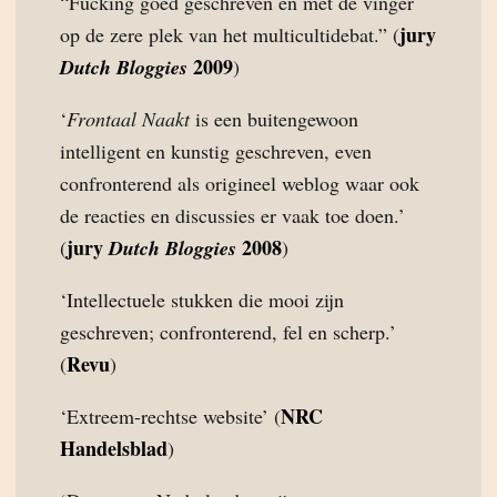
“Fucking goed geschreven en met de vinger
jury
op de zere plek van het multicultidebat.” (
2009
Dutch Bloggies
)
‘
Frontaal Naakt
is een buitengewoon
intelligent en kunstig geschreven, even
confronterend als origineel weblog waar ook
de reacties en discussies er vaak toe doen.’
jury
2008
(
Dutch Bloggies
)
‘Intellectuele stukken die mooi zijn
geschreven; confronterend, fel en scherp.’
Revu
(
)
NRC
‘Extreem-rechtse website’ (
Handelsblad
)