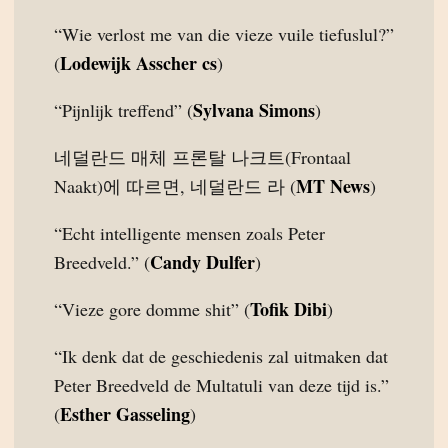
“Wie verlost me van die vieze vuile tiefuslul?”
Lodewijk Asscher cs
(
)
Sylvana Simons
“Pijnlijk treffend” (
)
네덜란드 매체 프론탈 나크트(Frontaal
MT News
Naakt)에 따르면, 네덜란드 라 (
)
“Echt intelligente mensen zoals Peter
Candy Dulfer
Breedveld.” (
)
Tofik Dibi
“Vieze gore domme shit” (
)
“Ik denk dat de geschiedenis zal uitmaken dat
Peter Breedveld de Multatuli van deze tijd is.”
Esther Gasseling
(
)