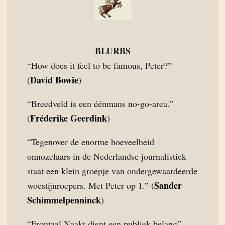
BLURBS
“How does it feel to be famous, Peter?”
David Bowie
(
)
“Breedveld is een éénmans no-go-area.”
Fréderike Geerdink
(
)
“Tegenover de enorme hoeveelheid
onnozelaars in de Nederlandse journalistiek
staat een klein groepje van ondergewaardeerde
Sander
woestijnroepers. Met Peter op 1.” (
Schimmelpenninck
)
“Frontaal Naakt dient een publiek belang”