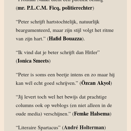
mr. P.L.C.M. Ficq, politierechter
(
)
“Peter schrijft hartstochtelijk, natuurlijk
beargumenteerd, maar zijn stijl volgt het ritme
Hafid Bouazza
van zijn hart.” (
).
“Ik vind dat je beter schrijft dan Hitler”
Ionica Smeets
(
)
“Peter is soms een beetje intens en zo maar hij
Özcan Akyol
kan wél echt goed schrijven.” (
)
“Jij levert toch wel het bewijs dat prachtige
columns ook op weblogs (en niet alleen in de
Femke Halsema
oude media) verschijnen.” (
)
André Holterman
“Literaire Spartacus” (
)