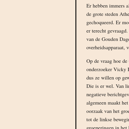
Er hebben immers al
de grote steden Athe
gechoqueerd. Er moe
er terecht gevraagd.
van de Gouden Dager
overheidsapparaat, vo
Op de vraag hoe de 
onderzoeker Vicky I
dus ze willen op gew
Die is er wel. Van l
negatieve berichtge
algemeen maakt het m
oorzaak van het gro
tot de linkse bewegin
groeperingen in het 