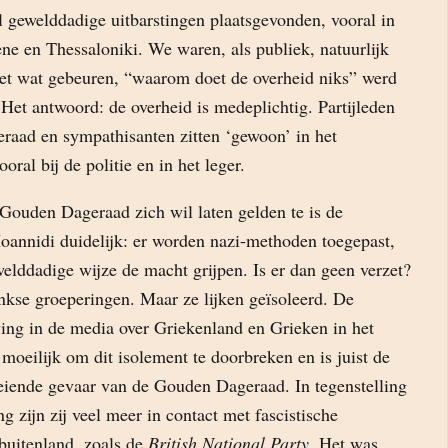
 gewelddadige uitbarstingen plaatsgevonden, vooral in
ne en Thessaloniki. We waren, als publiek, natuurlijk
t wat gebeuren, “waarom doet de overheid niks” werd
 Het antwoord: de overheid is medeplichtig. Partijleden
aad en sympathisanten zitten ‘gewoon’ in het
oral bij de politie en in het leger.
Gouden Dageraad zich wil laten gelden te is de
oannidi duidelijk: er worden nazi-methoden toegepast,
elddadige wijze de macht grijpen. Is er dan geen verzet?
inkse groeperingen. Maar ze lijken geïsoleerd. De
ving in de media over Griekenland en Grieken in het
oeilijk om dit isolement te doorbreken en is juist de
eiende gevaar van de Gouden Dageraad. In tegenstelling
g zijn zij veel meer in contact met fascistische
buitenland, zoals de
British National Party
. Het was