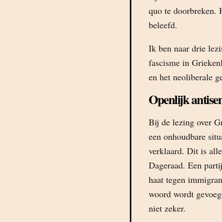
quo te doorbreken. H
beleefd.
Ik ben naar drie lez
fascisme in Grieken
en het neoliberale g
Openlijk antise
Bij de lezing over G
een onhoudbare situ
verklaard. Dit is al
Dageraad. Een parti
haat tegen immigrant
woord wordt gevoegd
niet zeker.