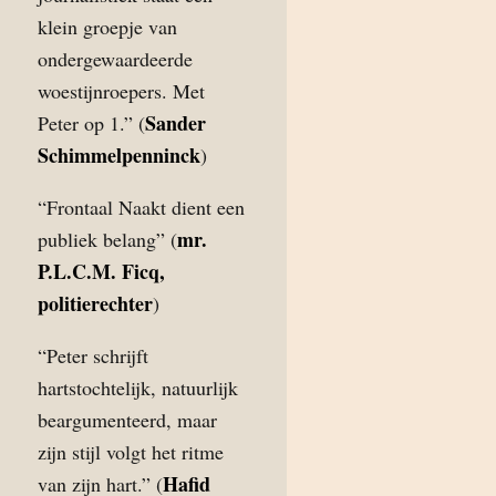
klein groepje van
ondergewaardeerde
woestijnroepers. Met
Sander
Peter op 1.” (
Schimmelpenninck
)
“Frontaal Naakt dient een
mr.
publiek belang” (
P.L.C.M. Ficq,
politierechter
)
“Peter schrijft
hartstochtelijk, natuurlijk
beargumenteerd, maar
zijn stijl volgt het ritme
Hafid
van zijn hart.” (