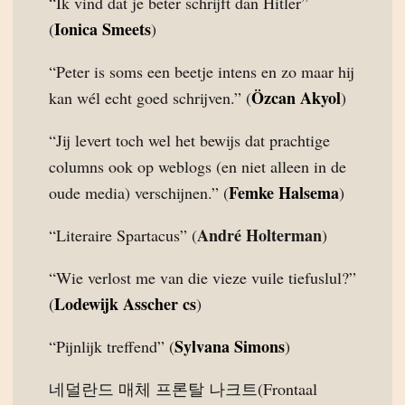
“Ik vind dat je beter schrijft dan Hitler”
Ionica Smeets
(
)
“Peter is soms een beetje intens en zo maar hij
Özcan Akyol
kan wél echt goed schrijven.” (
)
“Jij levert toch wel het bewijs dat prachtige
columns ook op weblogs (en niet alleen in de
Femke Halsema
oude media) verschijnen.” (
)
André Holterman
“Literaire Spartacus” (
)
“Wie verlost me van die vieze vuile tiefuslul?”
Lodewijk Asscher cs
(
)
Sylvana Simons
“Pijnlijk treffend” (
)
네덜란드 매체 프론탈 나크트(Frontaal