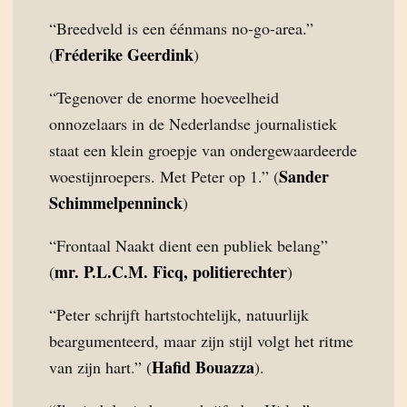
“Breedveld is een éénmans no-go-area.”
Fréderike Geerdink
(
)
“Tegenover de enorme hoeveelheid
onnozelaars in de Nederlandse journalistiek
staat een klein groepje van ondergewaardeerde
Sander
woestijnroepers. Met Peter op 1.” (
Schimmelpenninck
)
“Frontaal Naakt dient een publiek belang”
mr. P.L.C.M. Ficq, politierechter
(
)
“Peter schrijft hartstochtelijk, natuurlijk
beargumenteerd, maar zijn stijl volgt het ritme
Hafid Bouazza
van zijn hart.” (
).