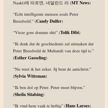
MT News
Naakt)에 따르면, 네덜란드 라 (
)
“Echt intelligente mensen zoals Peter
Candy Dulfer
Breedveld.” (
)
Tofik Dibi
“Vieze gore domme shit” (
)
“Ik denk dat de geschiedenis zal uitmaken dat
Peter Breedveld de Multatuli van deze tijd is.”
Esther Gasseling
(
)
“Nu weet ik het zeker. Jij bent de antichrist.”
Sylvia Witteman
(
)
“Ik ben dol op Peter. Peter moet blijven.”
Sheila Sitalsing
(
)
Hans Laroes
“Ik vind hem vaak te heftig” (
)