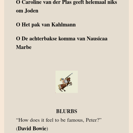
O
Caroline van der Plas geeft helemaal niks
om Joden
O
Het pak van Kahlmann
O
De achterbakse komma van Nausicaa
Marbe
BLURBS
“How does it feel to be famous, Peter?”
David Bowie
(
)