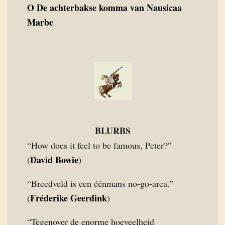
O
De achterbakse komma van Nausicaa
Marbe
BLURBS
“How does it feel to be famous, Peter?”
David Bowie
(
)
“Breedveld is een éénmans no-go-area.”
Fréderike Geerdink
(
)
“Tegenover de enorme hoeveelheid