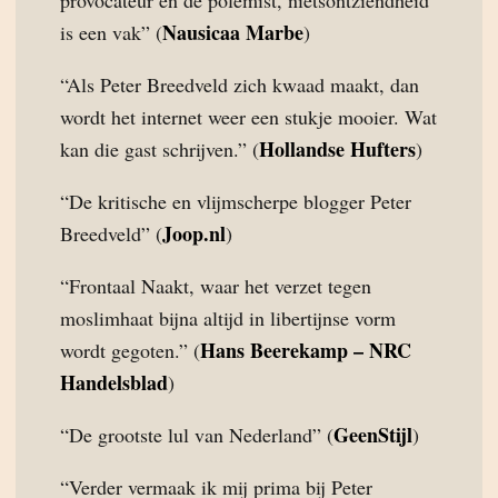
provocateur en de polemist, nietsontziendheid
Nausicaa Marbe
is een vak” (
)
“Als Peter Breedveld zich kwaad maakt, dan
wordt het internet weer een stukje mooier. Wat
Hollandse Hufters
kan die gast schrijven.” (
)
“De kritische en vlijmscherpe blogger Peter
Joop.nl
Breedveld” (
)
“Frontaal Naakt, waar het verzet tegen
moslimhaat bijna altijd in libertijnse vorm
Hans Beerekamp – NRC
wordt gegoten.” (
Handelsblad
)
GeenStijl
“De grootste lul van Nederland” (
)
“Verder vermaak ik mij prima bij Peter