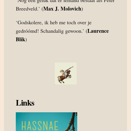
‘Nog een geluk dat er iemand bestaat als Peter
Max J. Molovich
Breedveld.’ (
)
‘Godskolere, ik heb me toch over je
Laurence
gedróómd! Schandalig gewoon.’ (
Blik
)
Links