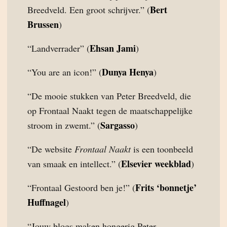
Bert
Breedveld. Een groot schrijver.” (
Brussen
)
Ehsan Jami
“Landverrader” (
)
Dunya Henya
“You are an icon!” (
)
“De mooie stukken van Peter Breedveld, die
op Frontaal Naakt tegen de maatschappelijke
Sargasso
stroom in zwemt.” (
)
“De website
Frontaal Naakt
is een toonbeeld
Elsevier weekblad
van smaak en intellect.” (
)
Frits ‘bonnetje’
“Frontaal Gestoord ben je!” (
Huffnagel
)
“Jouw blogs maken hongerig Peter.