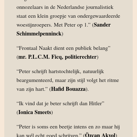
onnozelaars in de Nederlandse journalistiek
staat een klein groepje van ondergewaardeerde
Sander
woestijnroepers. Met Peter op 1.” (
Schimmelpenninck
)
“Frontaal Naakt dient een publiek belang”
mr. P.L.C.M. Ficq, politierechter
(
)
“Peter schrijft hartstochtelijk, natuurlijk
beargumenteerd, maar zijn stijl volgt het ritme
Hafid Bouazza
van zijn hart.” (
).
“Ik vind dat je beter schrijft dan Hitler”
Ionica Smeets
(
)
“Peter is soms een beetje intens en zo maar hij
Özcan Akyol
kan wél echt goed schrijven.” (
)