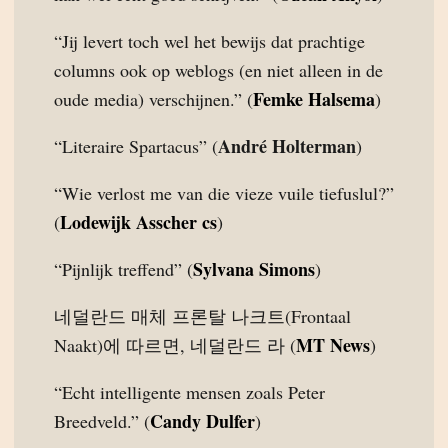
“Jij levert toch wel het bewijs dat prachtige
columns ook op weblogs (en niet alleen in de
Femke Halsema
oude media) verschijnen.” (
)
André Holterman
“Literaire Spartacus” (
)
“Wie verlost me van die vieze vuile tiefuslul?”
Lodewijk Asscher cs
(
)
Sylvana Simons
“Pijnlijk treffend” (
)
네덜란드 매체 프론탈 나크트(Frontaal
MT News
Naakt)에 따르면, 네덜란드 라 (
)
“Echt intelligente mensen zoals Peter
Candy Dulfer
Breedveld.” (
)