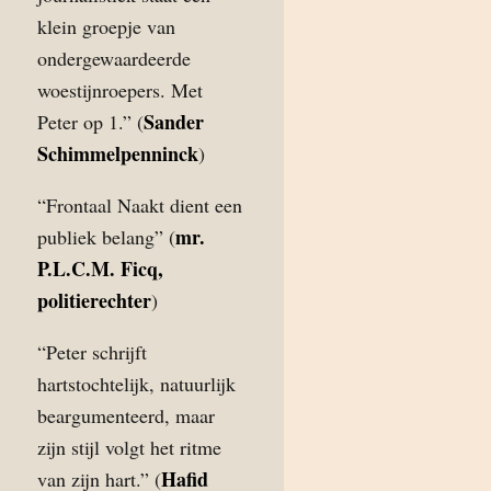
klein groepje van
ondergewaardeerde
woestijnroepers. Met
Sander
Peter op 1.” (
Schimmelpenninck
)
“Frontaal Naakt dient een
mr.
publiek belang” (
P.L.C.M. Ficq,
politierechter
)
“Peter schrijft
hartstochtelijk, natuurlijk
beargumenteerd, maar
zijn stijl volgt het ritme
Hafid
van zijn hart.” (