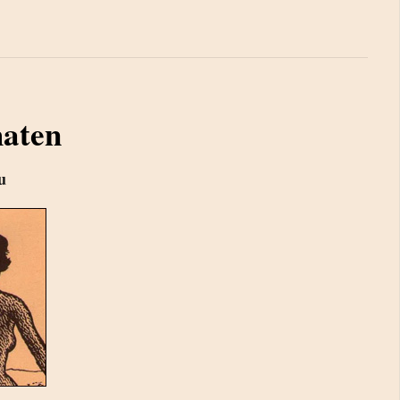
haten
u