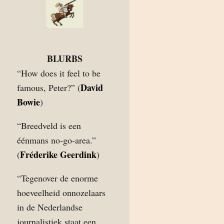
BLURBS
“How does it feel to be
David
famous, Peter?” (
Bowie
)
“Breedveld is een
éénmans no-go-area.”
Fréderike Geerdink
(
)
“Tegenover de enorme
hoeveelheid onnozelaars
in de Nederlandse
journalistiek staat een