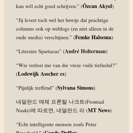
Özcan Akyol
kan wél echt goed schrijven.” (
)
“Jij levert toch wel het bewijs dat prachtige
columns ook op weblogs (en niet alleen in de
Femke Halsema
oude media) verschijnen.” (
)
André Holterman
“Literaire Spartacus” (
)
“Wie verlost me van die vieze vuile tiefuslul?”
Lodewijk Asscher cs
(
)
Sylvana Simons
“Pijnlijk treffend” (
)
네덜란드 매체 프론탈 나크트(Frontaal
MT News
Naakt)에 따르면, 네덜란드 라 (
)
“Echt intelligente mensen zoals Peter
Candy Dulfer
Breedveld.” (
)