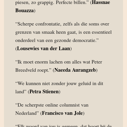
Hassnae
piesen, zo grappig. Perfecte billen.” (
Bouazza
)
“Scherpe confrontatie, zelfs als die soms over
grenzen van smaak heen gaat, is een essentieel
onderdeel van een gezonde democratie.”
Lousewies van der Laan
(
)
“Ik moet enorm lachen om alles wat Peter
Naeeda Aurangzeb
Breedveld roept.” (
)
“We kunnen niet zonder jouw geluid in dit
Petra Stienen
land” (
)
“De scherpste online columnist van
Francisco van Jole
Nederland” (
)
“Elk woord van jou is gemeen, dat hoort bij de