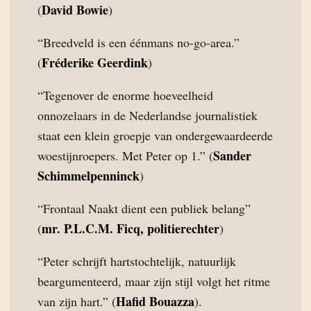
David Bowie
(
)
“Breedveld is een éénmans no-go-area.”
Fréderike Geerdink
(
)
“Tegenover de enorme hoeveelheid
onnozelaars in de Nederlandse journalistiek
staat een klein groepje van ondergewaardeerde
Sander
woestijnroepers. Met Peter op 1.” (
Schimmelpenninck
)
“Frontaal Naakt dient een publiek belang”
mr. P.L.C.M. Ficq, politierechter
(
)
“Peter schrijft hartstochtelijk, natuurlijk
beargumenteerd, maar zijn stijl volgt het ritme
Hafid Bouazza
van zijn hart.” (
).