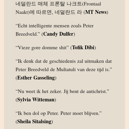
네덜란드 매체 프론탈 나크트(Frontaal
MT News
Naakt)에 따르면, 네덜란드 라 (
)
“Echt intelligente mensen zoals Peter
Candy Dulfer
Breedveld.” (
)
Tofik Dibi
“Vieze gore domme shit” (
)
“Ik denk dat de geschiedenis zal uitmaken dat
Peter Breedveld de Multatuli van deze tijd is.”
Esther Gasseling
(
)
“Nu weet ik het zeker. Jij bent de antichrist.”
Sylvia Witteman
(
)
“Ik ben dol op Peter. Peter moet blijven.”
Sheila Sitalsing
(
)