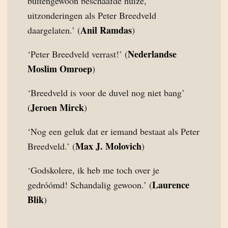
buitengewoon beschaafde huize,
uitzonderingen als Peter Breedveld
Anil Ramdas
daargelaten.’ (
)
Nederlandse
‘Peter Breedveld verrast!’ (
Moslim Omroep
)
‘Breedveld is voor de duvel nog niet bang’
Jeroen Mirck
(
)
‘Nog een geluk dat er iemand bestaat als Peter
Max J. Molovich
Breedveld.’ (
)
‘Godskolere, ik heb me toch over je
Laurence
gedróómd! Schandalig gewoon.’ (
Blik
)