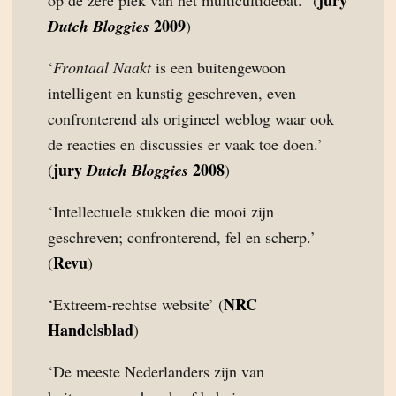
jury
op de zere plek van het multicultidebat.” (
2009
Dutch Bloggies
)
‘
Frontaal Naakt
is een buitengewoon
intelligent en kunstig geschreven, even
confronterend als origineel weblog waar ook
de reacties en discussies er vaak toe doen.’
jury
2008
(
Dutch Bloggies
)
‘Intellectuele stukken die mooi zijn
geschreven; confronterend, fel en scherp.’
Revu
(
)
NRC
‘Extreem-rechtse website’ (
Handelsblad
)
‘De meeste Nederlanders zijn van