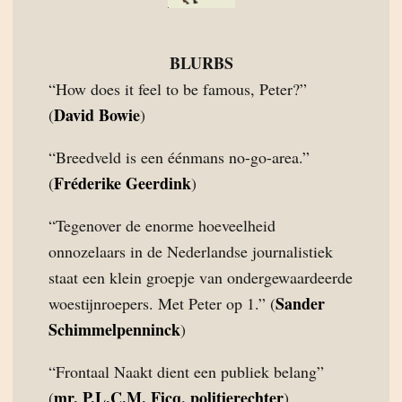
BLURBS
“How does it feel to be famous, Peter?”
David Bowie
(
)
“Breedveld is een éénmans no-go-area.”
Fréderike Geerdink
(
)
“Tegenover de enorme hoeveelheid
onnozelaars in de Nederlandse journalistiek
staat een klein groepje van ondergewaardeerde
Sander
woestijnroepers. Met Peter op 1.” (
Schimmelpenninck
)
“Frontaal Naakt dient een publiek belang”
mr. P.L.C.M. Ficq, politierechter
(
)