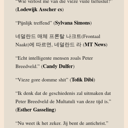
“Wie verlost me van die vieze vuile tiefuslul?”
Lodewijk Asscher cs
(
)
Sylvana Simons
“Pijnlijk treffend” (
)
네덜란드 매체 프론탈 나크트(Frontaal
MT News
Naakt)에 따르면, 네덜란드 라 (
)
“Echt intelligente mensen zoals Peter
Candy Dulfer
Breedveld.” (
)
Tofik Dibi
“Vieze gore domme shit” (
)
“Ik denk dat de geschiedenis zal uitmaken dat
Peter Breedveld de Multatuli van deze tijd is.”
Esther Gasseling
(
)
“Nu weet ik het zeker. Jij bent de antichrist.”