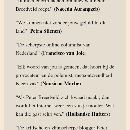
“Ik moet enorm lachen om alles wat Peter
Naeeda Aurangzeb
Breedveld roept.” (
)
“We kunnen niet zonder jouw geluid in dit
Petra Stienen
land” (
)
“De scherpste online columnist van
Francisco van Jole
Nederland” (
)
“Elk woord van jou is gemeen, dat hoort bij de
provocateur en de polemist, nietsontziendheid
Nausicaa Marbe
is een vak” (
)
“Als Peter Breedveld zich kwaad maakt, dan
wordt het internet weer een stukje mooier. Wat
Hollandse Hufters
kan die gast schrijven.” (
)
“De kritische en vlijmscherpe blogger Peter