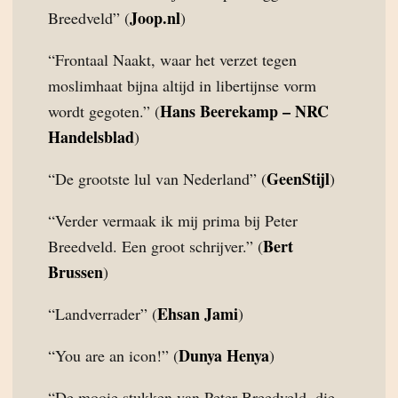
Joop.nl
Breedveld” (
)
“Frontaal Naakt, waar het verzet tegen
moslimhaat bijna altijd in libertijnse vorm
Hans Beerekamp – NRC
wordt gegoten.” (
Handelsblad
)
GeenStijl
“De grootste lul van Nederland” (
)
“Verder vermaak ik mij prima bij Peter
Bert
Breedveld. Een groot schrijver.” (
Brussen
)
Ehsan Jami
“Landverrader” (
)
Dunya Henya
“You are an icon!” (
)
“De mooie stukken van Peter Breedveld, die