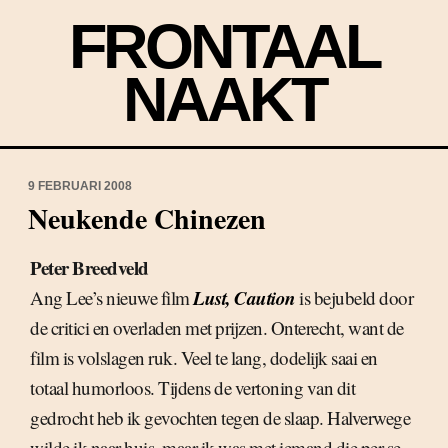
FRONTAAL
NAAKT
9 FEBRUARI 2008
Neukende Chinezen
Peter Breedveld
Lust, Caution
Ang Lee’s nieuwe film
is bejubeld door
de critici en overladen met prijzen. Onterecht, want de
film is volslagen ruk. Veel te lang, dodelijk saai en
totaal humorloos. Tijdens de vertoning van dit
gedrocht heb ik gevochten tegen de slaap. Halverwege
wilde ik naar huis, maar ik was met iemand die per se