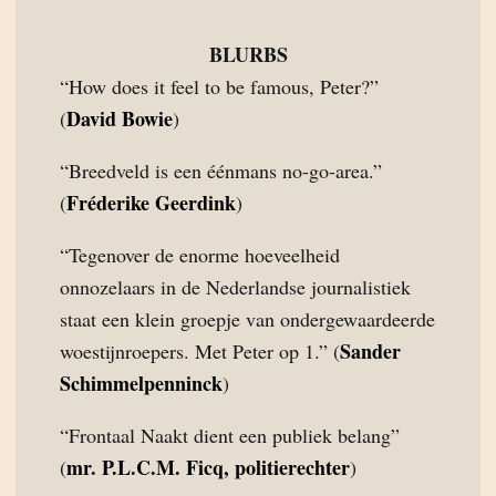
BLURBS
“How does it feel to be famous, Peter?”
David Bowie
(
)
“Breedveld is een éénmans no-go-area.”
Fréderike Geerdink
(
)
“Tegenover de enorme hoeveelheid
onnozelaars in de Nederlandse journalistiek
staat een klein groepje van ondergewaardeerde
Sander
woestijnroepers. Met Peter op 1.” (
Schimmelpenninck
)
“Frontaal Naakt dient een publiek belang”
mr. P.L.C.M. Ficq, politierechter
(
)