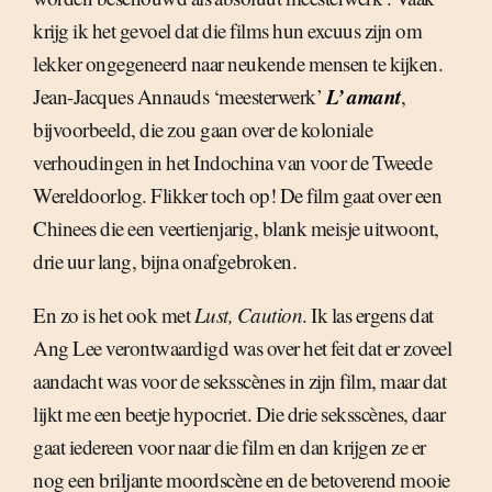
krijg ik het gevoel dat die films hun excuus zijn om
lekker ongegeneerd naar neukende mensen te kijken.
L’ amant
Jean-Jacques Annauds ‘meesterwerk’
,
bijvoorbeeld, die zou gaan over de koloniale
verhoudingen in het Indochina van voor de Tweede
Wereldoorlog. Flikker toch op! De film gaat over een
Chinees die een veertienjarig, blank meisje uitwoont,
drie uur lang, bijna onafgebroken.
En zo is het ook met
Lust, Caution
. Ik las ergens dat
Ang Lee verontwaardigd was over het feit dat er zoveel
aandacht was voor de seksscènes in zijn film, maar dat
lijkt me een beetje hypocriet. Die drie seksscènes, daar
gaat iedereen voor naar die film en dan krijgen ze er
nog een briljante moordscène en de betoverend mooie