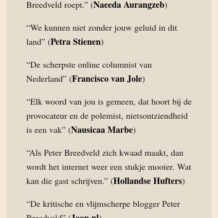
Naeeda Aurangzeb
Breedveld roept.” (
)
“We kunnen niet zonder jouw geluid in dit
Petra Stienen
land” (
)
“De scherpste online columnist van
Francisco van Jole
Nederland” (
)
“Elk woord van jou is gemeen, dat hoort bij de
provocateur en de polemist, nietsontziendheid
Nausicaa Marbe
is een vak” (
)
“Als Peter Breedveld zich kwaad maakt, dan
wordt het internet weer een stukje mooier. Wat
Hollandse Hufters
kan die gast schrijven.” (
)
“De kritische en vlijmscherpe blogger Peter
Joop.nl
Breedveld” (
)