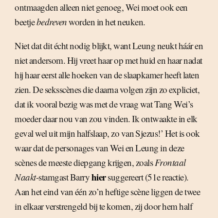
ontmaagden alleen niet genoeg, Wei moet ook een
beetje
bedreven
worden in het neuken.
Niet dat dit écht nodig blijkt, want Leung neukt háár en
niet andersom. Hij vreet haar op met huid en haar nadat
hij haar eerst alle hoeken van de slaapkamer heeft laten
zien. De seksscènes die daarna volgen zijn zo expliciet,
dat ik vooral bezig was met de vraag wat Tang Wei’s
moeder daar nou van zou vinden. Ik ontwaakte in elk
geval wel uit mijn halfslaap, zo van Sjezus!’ Het is ook
waar dat de personages van Wei en Leung in deze
scènes de meeste diepgang krijgen, zoals
Frontaal
hier
Naakt
-stamgast Barry
suggereert (51e reactie).
Aan het eind van één zo’n heftige scène liggen de twee
in elkaar verstrengeld bij te komen, zij door hem half