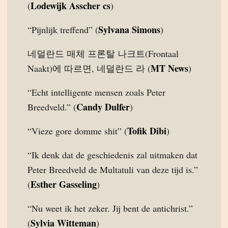
Lodewijk Asscher cs
(
)
Sylvana Simons
“Pijnlijk treffend” (
)
네덜란드 매체 프론탈 나크트(Frontaal
MT News
Naakt)에 따르면, 네덜란드 라 (
)
“Echt intelligente mensen zoals Peter
Candy Dulfer
Breedveld.” (
)
Tofik Dibi
“Vieze gore domme shit” (
)
“Ik denk dat de geschiedenis zal uitmaken dat
Peter Breedveld de Multatuli van deze tijd is.”
Esther Gasseling
(
)
“Nu weet ik het zeker. Jij bent de antichrist.”
Sylvia Witteman
(
)