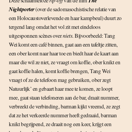
The
Deze schaamteloze
rip-off
van de film
Nightporter
(over de sadomasochistische relatie van
een Holocaustoverlevende en haar kampbeul) duurt zo
tergend lang omdat het vol zit met eindeloos
uitgesponnen scènes over
niets
. Bijvoorbeeld: Tang
Wei komt een café binnen, gaat aan een tafeltje zitten,
een ober komt naar haar toe en biedt haar de kaart aan
maar die wil ze niet, ze vraagt om koffie, ober knikt en
gaat koffie halen, komt koffie brengen, Tang Wei
vraagt of ze de telefoon mag gebruiken, ober zegt
Natuurlijk’ en gebaart haar mee te komen, ze loopt
mee, gaat staan telefoneren aan de bar, draait nummer,
verbreekt de verbinding, barman kijkt vreemd, ze zegt
dat ze het verkeerde nummer heeft gedraaid, barman
knikt begrijpend, ze draait nog een keer, krijgt een