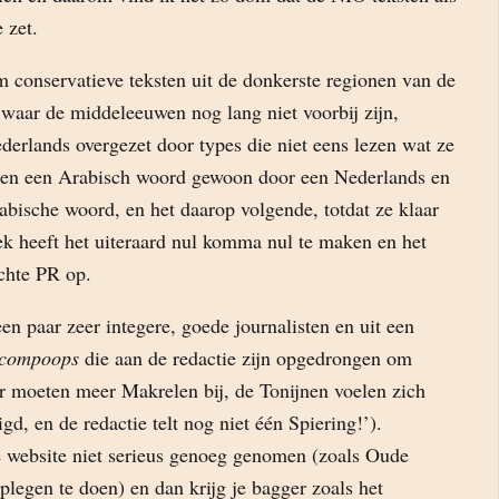
 zet.
m conservatieve teksten uit de donkerste regionen van de
 waar de middeleeuwen nog lang niet voorbij zijn,
derlands overgezet door types die niet eens lezen wat ze
gen een Arabisch woord gewoon door een Nederlands en
abische woord, en het daarop volgende, totdat ze klaar
iek heeft het uiteraard nul komma nul te maken en het
echte PR op.
en paar zeer integere, goede journalisten en uit een
ncompoops
die aan de redactie zijn opgedrongen om
Er moeten meer Makrelen bij, de Tonijnen voelen zich
d, en de redactie telt nog niet één Spiering!’).
 website niet serieus genoeg genomen (zoals Oude
legen te doen) en dan krijg je bagger zoals het