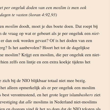
et per ongeluk doden van een moslim is men ook
 dagen te vasten (koran 4:92,93)
een
moslim
doodt, moet je dus boete doen. Dat roept bij
n de vraag op wat er gebeurt als je per ongeluk een
niet-
er dan ook worden gevast? Of is het doden van een
erg? Is het aanbevolen? Hoort het tot de dagelijkse
me moslim? Krijgt een moslim, die per ongeluk een niet-
ien zelfs een lintje en een extra koekje tijdens het
zich bij de NIO blijkbaar totaal niet mee bezig.
 het alleen opmerkelijk als er per ongeluk een moslim
 best verontrustend, en het grote leger islam
bashers
ziet
bevestiging dat
alle
moslims in Nederland niet-moslims
ien en daarom vind ik het zo dom dat de NIO teksten als