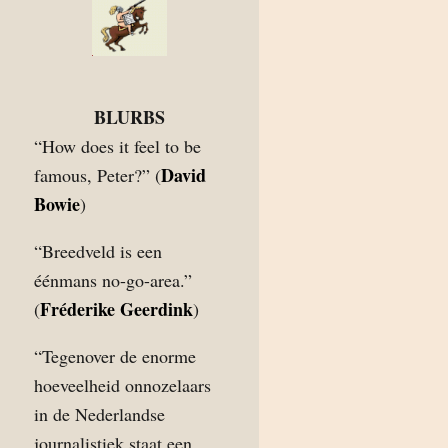
BLURBS
“How does it feel to be
David
famous, Peter?” (
Bowie
)
“Breedveld is een
éénmans no-go-area.”
Fréderike Geerdink
(
)
“Tegenover de enorme
hoeveelheid onnozelaars
in de Nederlandse
journalistiek staat een