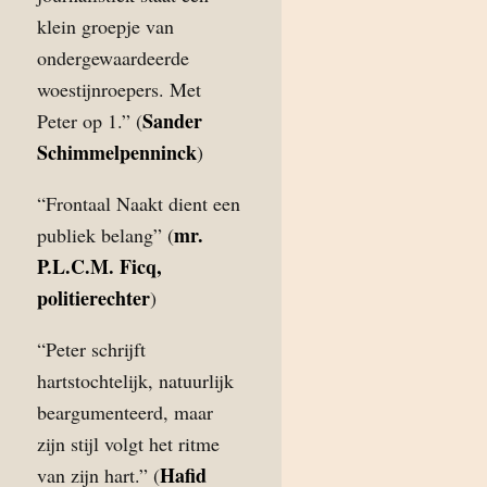
klein groepje van
ondergewaardeerde
woestijnroepers. Met
Sander
Peter op 1.” (
Schimmelpenninck
)
“Frontaal Naakt dient een
mr.
publiek belang” (
P.L.C.M. Ficq,
politierechter
)
“Peter schrijft
hartstochtelijk, natuurlijk
beargumenteerd, maar
zijn stijl volgt het ritme
Hafid
van zijn hart.” (