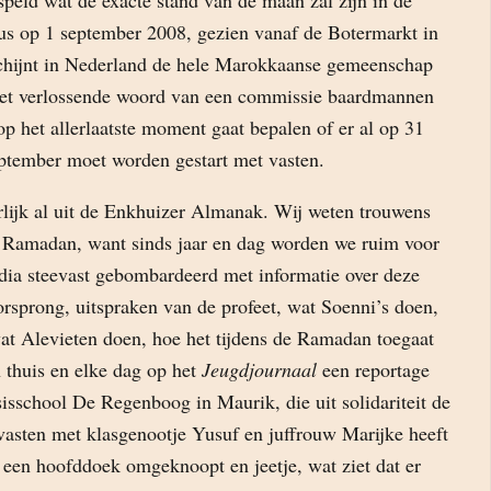
peld wat de exacte stand van de maan zal zijn in de
us op 1 september 2008, gezien vanaf de Botermarkt in
 schijnt in Nederland de hele Marokkaanse gemeenschap
het verlossende woord van een commissie baardmannen
 op het allerlaatste moment gaat bepalen of er al op 31
eptember moet worden gestart met vasten.
rlijk al uit de Enkhuizer Almanak. Wij weten trouwens
 Ramadan, want sinds jaar en dag worden we ruim voor
ia steevast gebombardeerd met informatie over deze
orsprong, uitspraken van de profeet, wat Soenni’s doen,
wat Alevieten doen, hoe het tijdens de Ramadan toegaat
n thuis en elke dag op het
Jeugdjournaal
een reportage
isschool De Regenboog in Maurik, die uit solidariteit de
asten met klasgenootje Yusuf en juffrouw Marijke heeft
 een hoofddoek omgeknoopt en jeetje, wat ziet dat er