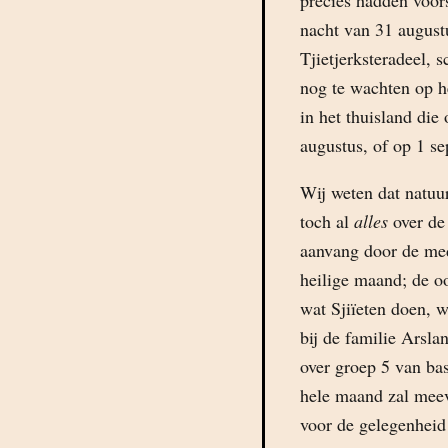
precies hadden voors
nacht van 31 august
Tjietjerksteradeel,
nog te wachten op 
in het thuisland die
augustus, of op 1 s
Wij weten dat natuu
toch al
alles
over de
aanvang door de med
heilige maand; de o
wat Sjiïeten doen, 
bij de familie Arsla
over groep 5 van bas
hele maand zal meev
voor de gelegenheid