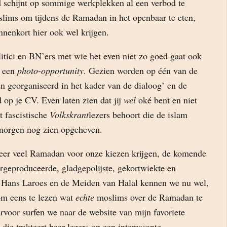
nd schijnt op sommige werkplekken al een verbod te
slims om tijdens de Ramadan in het openbaar te eten,
nnenkort hier ook wel krijgen.
itici en BN’ers met wie het even niet zo goed gaat ook
n een
photo-opportunity
. Gezien worden op één van de
 georganiseerd in het kader van de dialoog’ en de
ed op je CV. Even laten zien dat jij
wel
oké bent en niet
nt fascistische
Volkskrant
lezers behoort die de islam
morgen nog zien opgeheven.
eer veel Ramadan voor onze kiezen krijgen, de komende
rgeproduceerde, gladgepolijste, gekortwiekte en
 Hans Laroes en de Meiden van Halal kennen we nu wel,
 om eens te lezen wat
echte
moslims over de Ramadan te
voor surfen we naar de website van mijn favoriete
n die trakteert haar lezers op een interessante