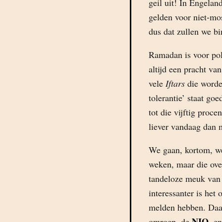
geil uit! In Engela
gelden voor niet-mo
dus dat zullen we bi
Ramadan is voor pol
altijd een pracht va
vele
Iftars
die worden
tolerantie’ staat go
tot die vijftig proce
liever vandaag dan 
We gaan, kortom, w
weken, maar die ove
tandeloze meuk van
interessanter is het
melden hebben. Daar
NIO
omroep, de
, e