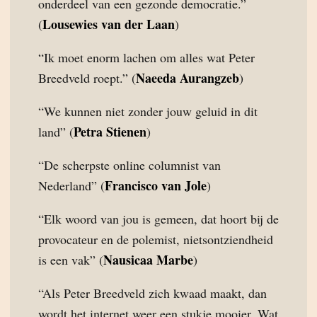
onderdeel van een gezonde democratie.”
Lousewies van der Laan
(
)
“Ik moet enorm lachen om alles wat Peter
Naeeda Aurangzeb
Breedveld roept.” (
)
“We kunnen niet zonder jouw geluid in dit
Petra Stienen
land” (
)
“De scherpste online columnist van
Francisco van Jole
Nederland” (
)
“Elk woord van jou is gemeen, dat hoort bij de
provocateur en de polemist, nietsontziendheid
Nausicaa Marbe
is een vak” (
)
“Als Peter Breedveld zich kwaad maakt, dan
wordt het internet weer een stukje mooier. Wat