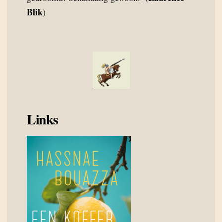
Blik
)
Links