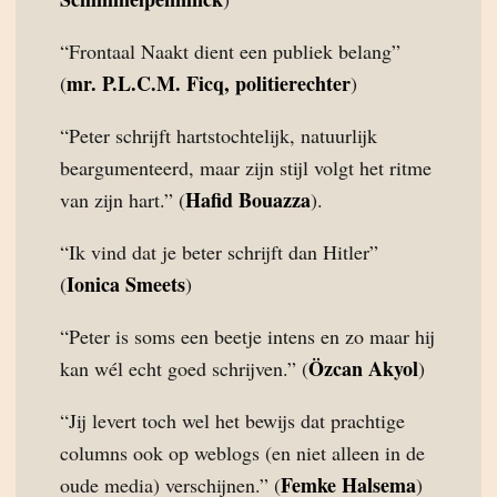
“Frontaal Naakt dient een publiek belang”
mr. P.L.C.M. Ficq, politierechter
(
)
“Peter schrijft hartstochtelijk, natuurlijk
beargumenteerd, maar zijn stijl volgt het ritme
Hafid Bouazza
van zijn hart.” (
).
“Ik vind dat je beter schrijft dan Hitler”
Ionica Smeets
(
)
“Peter is soms een beetje intens en zo maar hij
Özcan Akyol
kan wél echt goed schrijven.” (
)
“Jij levert toch wel het bewijs dat prachtige
columns ook op weblogs (en niet alleen in de
Femke Halsema
oude media) verschijnen.” (
)