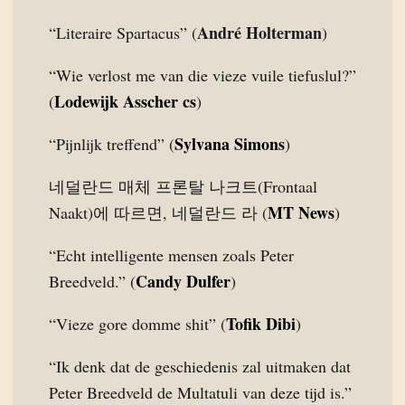
André Holterman
“Literaire Spartacus” (
)
“Wie verlost me van die vieze vuile tiefuslul?”
Lodewijk Asscher cs
(
)
Sylvana Simons
“Pijnlijk treffend” (
)
네덜란드 매체 프론탈 나크트(Frontaal
MT News
Naakt)에 따르면, 네덜란드 라 (
)
“Echt intelligente mensen zoals Peter
Candy Dulfer
Breedveld.” (
)
Tofik Dibi
“Vieze gore domme shit” (
)
“Ik denk dat de geschiedenis zal uitmaken dat
Peter Breedveld de Multatuli van deze tijd is.”