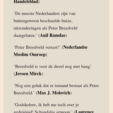
Handelsblad
)
‘De meeste Nederlanders zijn van
buitengewoon beschaafde huize,
uitzonderingen als Peter Breedveld
Anil Ramdas
daargelaten.’ (
)
Nederlandse
‘Peter Breedveld verrast!’ (
Moslim Omroep
)
‘Breedveld is voor de duvel nog niet bang’
Jeroen Mirck
(
)
‘Nog een geluk dat er iemand bestaat als Peter
Max J. Molovich
Breedveld.’ (
)
‘Godskolere, ik heb me toch over je
Laurence
gedróómd! Schandalig gewoon.’ (