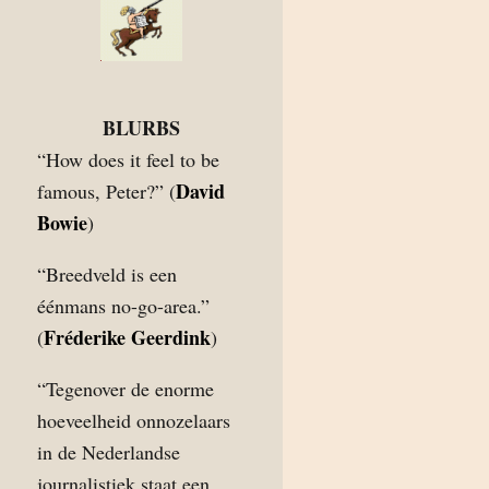
BLURBS
“How does it feel to be
David
famous, Peter?” (
Bowie
)
“Breedveld is een
éénmans no-go-area.”
Fréderike Geerdink
(
)
“Tegenover de enorme
hoeveelheid onnozelaars
in de Nederlandse
journalistiek staat een