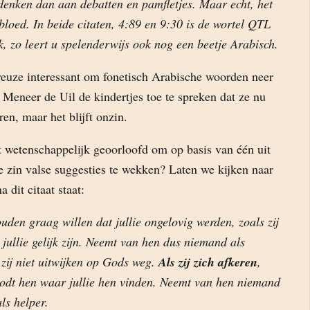
enken dan aan debatten en pamfletjes. Maar echt, het
loed. In beide citaten, 4:89 en 9:30 is de wortel QTL
ijk, zo leert u spelenderwijs ook nog een beetje Arabisch.
 reuze interessant om fonetisch Arabische woorden neer
 Meneer de Uil de kindertjes toe te spreken dat ze nu
en, maar het blijft onzin.
t wetenschappelijk geoorloofd om op basis van één uit
e zin valse suggesties te wekken? Laten we kijken naar
a dit citaat staat:
ouden graag willen dat jullie ongelovig werden, zoals zij
 jullie gelijk zijn. Neemt van hen dus niemand als
zij niet uitwijken op Gods weg.
Als zij zich afkeren
,
oodt hen waar jullie hen vinden. Neemt van hen niemand
ls helper.