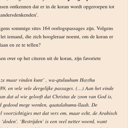
nsen ontkennen dat er in de koran wordt opgeroepen tot
 andersdenkenden’.
volgens sommige sites 164 oorlogspassages zijn. Volgens
let iemand, die zich hoogleraar noemt, om de koran er
laan en ze te tellen?
en over op het citeren uit de koran, zijn favoriete
 ze maar vinden kunt’ , wa-qtuluuhum Haythu
, en vele vele dergelijke passages. (…) Aan het einde
an dat al wie gelooft dat Christus de zoon van God is,
jd gedood moge worden, qaatalahumu-llaah. De
l voorzichtigjes met dat vers om, maar echt, de Arabisch
‘doden’. ‘Bestrijden’ is een veel netter woord, want