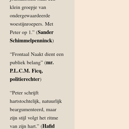
klein groepje van
ondergewaardeerde
woestijnroepers. Met
Sander
Peter op 1.” (
Schimmelpenninck
)
“Frontaal Naakt dient een
mr.
publiek belang” (
P.L.C.M. Ficq,
politierechter
)
“Peter schrijft
hartstochtelijk, natuurlijk
beargumenteerd, maar
zijn stijl volgt het ritme
Hafid
van zijn hart.” (