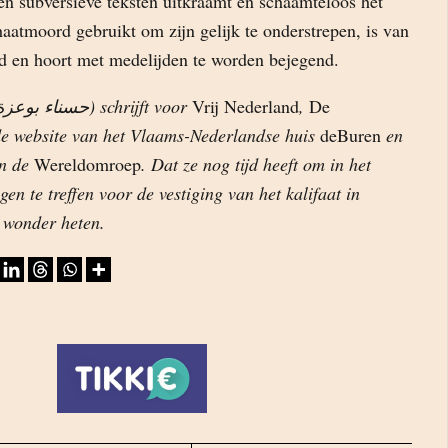
en subversieve teksten uitkraamt en schaamteloos het
haatmoord gebruikt om zijn gelijk te onderstrepen, is van
nd en hoort met medelijden te worden bejegend.
(حسناء بوعزة) schrijft voor
Vrij Nederland
,
De
de website van het Vlaams-Nederlandse huis
deBuren
en
an de
Wereldomroep
. Dat ze nog tijd heeft om in het
en te treffen voor de vestiging van het kalifaat in
 wonder heten.