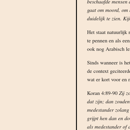
beschaafde mensen d
gaat om moord, om b
duidelijk te zien. K
Het staat natuurlijk
te pennen en als een
ook nog Arabisch ler
Sinds wanneer is he
de context geciteerd
wat er kort voor en n
Koran 4:89-90
Zij z
dat zijn; dan zouden
medestander zolang 
grijpt hen dan en d
als medestander of a