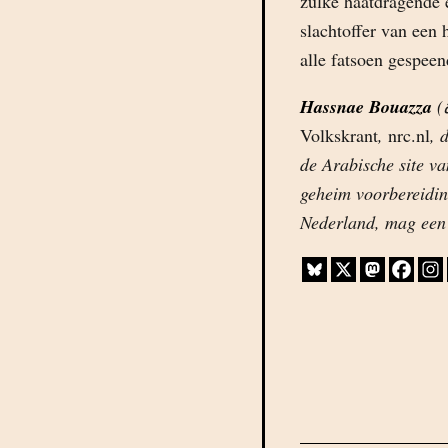
zulke haatdragende 
slachtoffer van een 
alle fatsoen gespee
Hassnae Bouazza
Volkskrant
,
nrc.nl
, 
de Arabische site v
geheim voorbereiding
Nederland, mag een