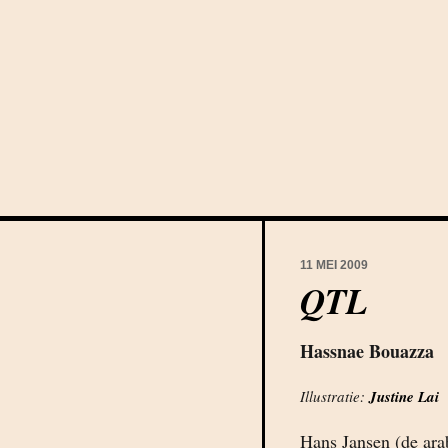
11 MEI 2009
QTL
Hassnae Bouazza
Illustratie:
Justine Lai
Hans Jansen (de arab