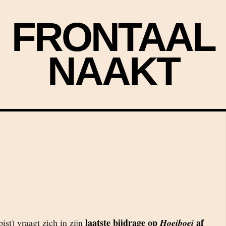
FRONTAAL
NAAKT
laatste bijdrage op
af
ist) vraagt zich in zijn
Hoeiboei