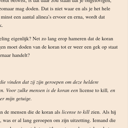
ordt betwist, is dat daar zou staan dat je ongelovigen,
zomaar mag doden. Dat is niet waar en als je het hele
n minst een aantal alinea’s ervoor en erna, wordt dat
k.
eling eigenlijk? Net zo lang erop hameren dat de koran
gen moet doden van de koran tot er weer een gek op staat
ernaar handelt?
die vinden dat zij zijn geroepen om deze heldere
ren. Voor zulke mensen is de koran een
license to kill
, en
er mijn getuige.
van de mensen die de koran als
license to kill
zien. Als hij
 was er al lang geroepen om zijn uitzetting. Iemand die