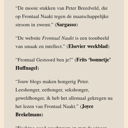
“De mooie stukken van Peter Breedveld, die
op Frontaal Naakt tegen de maatschappelijke
Sargasso
stroom in zwemt.” (
)
“De website
Frontaal Naakt
is een toonbeeld
Elsevier weekblad
van smaak en intellect.” (
)
Frits ‘bonnetje’
“Frontaal Gestoord ben je!” (
Huffnagel
)
“Jouw blogs maken hongerig Peter.
Leeshonger, eethonger, sekshonger,
geweldhonger, ik heb het allemaal gekregen na
Joyce
het lezen van Frontaal Naakt.” (
Brekelmans
)
“Fucking goed geschreven en met de vinger