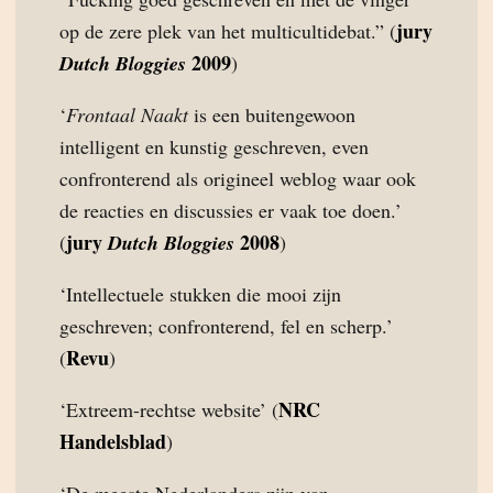
jury
op de zere plek van het multicultidebat.” (
2009
Dutch Bloggies
)
‘
Frontaal Naakt
is een buitengewoon
intelligent en kunstig geschreven, even
confronterend als origineel weblog waar ook
de reacties en discussies er vaak toe doen.’
jury
2008
(
Dutch Bloggies
)
‘Intellectuele stukken die mooi zijn
geschreven; confronterend, fel en scherp.’
Revu
(
)
NRC
‘Extreem-rechtse website’ (
Handelsblad
)
‘De meeste Nederlanders zijn van