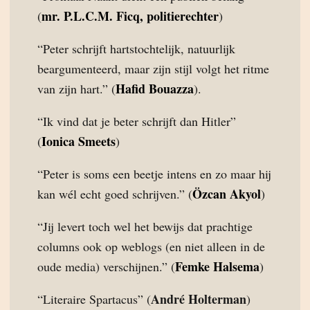
mr. P.L.C.M. Ficq, politierechter
(
)
“Peter schrijft hartstochtelijk, natuurlijk
beargumenteerd, maar zijn stijl volgt het ritme
Hafid Bouazza
van zijn hart.” (
).
“Ik vind dat je beter schrijft dan Hitler”
Ionica Smeets
(
)
“Peter is soms een beetje intens en zo maar hij
Özcan Akyol
kan wél echt goed schrijven.” (
)
“Jij levert toch wel het bewijs dat prachtige
columns ook op weblogs (en niet alleen in de
Femke Halsema
oude media) verschijnen.” (
)
André Holterman
“Literaire Spartacus” (
)