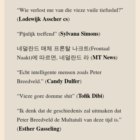
“Wie verlost me van die vieze vuile tiefuslul?”
Lodewijk Asscher cs
(
)
Sylvana Simons
“Pijnlijk treffend” (
)
네덜란드 매체 프론탈 나크트(Frontaal
MT News
Naakt)에 따르면, 네덜란드 라 (
)
“Echt intelligente mensen zoals Peter
Candy Dulfer
Breedveld.” (
)
Tofik Dibi
“Vieze gore domme shit” (
)
“Ik denk dat de geschiedenis zal uitmaken dat
Peter Breedveld de Multatuli van deze tijd is.”
Esther Gasseling
(
)