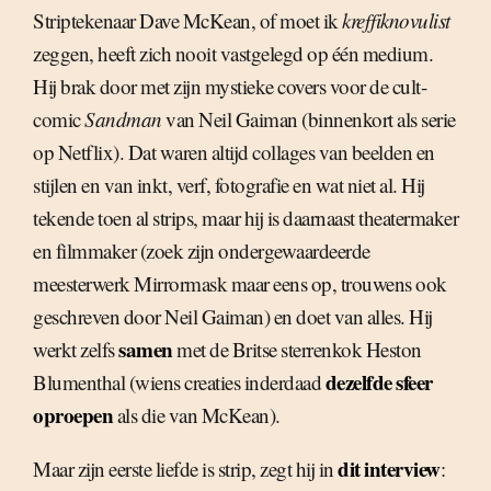
Striptekenaar Dave McKean, of moet ik
kreffiknovulist
zeggen, heeft zich nooit vastgelegd op één medium.
Hij brak door met zijn mystieke covers voor de cult-
comic
Sandman
van Neil Gaiman (binnenkort als serie
op Netflix). Dat waren altijd collages van beelden en
stijlen en van inkt, verf, fotografie en wat niet al. Hij
tekende toen al strips, maar hij is daarnaast theatermaker
en filmmaker (zoek zijn ondergewaardeerde
meesterwerk Mirrormask maar eens op, trouwens ook
geschreven door Neil Gaiman) en doet van alles. Hij
samen
werkt zelfs
met de Britse sterrenkok Heston
dezelfde sfeer
Blumenthal (wiens creaties inderdaad
oproepen
als die van McKean).
dit interview
Maar zijn eerste liefde is strip, zegt hij in
: