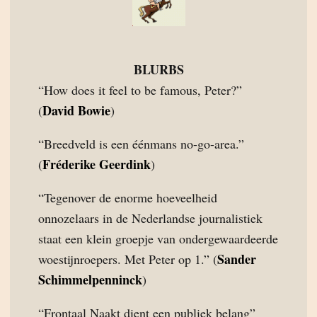
BLURBS
“How does it feel to be famous, Peter?”
David Bowie
(
)
“Breedveld is een éénmans no-go-area.”
Fréderike Geerdink
(
)
“Tegenover de enorme hoeveelheid
onnozelaars in de Nederlandse journalistiek
staat een klein groepje van ondergewaardeerde
Sander
woestijnroepers. Met Peter op 1.” (
Schimmelpenninck
)
“Frontaal Naakt dient een publiek belang”