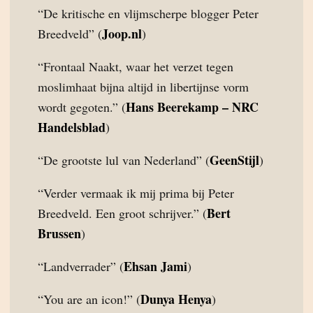
“De kritische en vlijmscherpe blogger Peter
Joop.nl
Breedveld” (
)
“Frontaal Naakt, waar het verzet tegen
moslimhaat bijna altijd in libertijnse vorm
Hans Beerekamp – NRC
wordt gegoten.” (
Handelsblad
)
GeenStijl
“De grootste lul van Nederland” (
)
“Verder vermaak ik mij prima bij Peter
Bert
Breedveld. Een groot schrijver.” (
Brussen
)
Ehsan Jami
“Landverrader” (
)
Dunya Henya
“You are an icon!” (
)