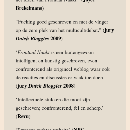
Brekelmans
)
“Fucking goed geschreven en met de vinger
jury
op de zere plek van het multicultidebat.” (
2009
Dutch Bloggies
)
‘
Frontaal Naakt
is een buitengewoon
intelligent en kunstig geschreven, even
confronterend als origineel weblog waar ook
de reacties en discussies er vaak toe doen.’
jury
2008
(
Dutch Bloggies
)
‘Intellectuele stukken die mooi zijn
geschreven; confronterend, fel en scherp.’
Revu
(
)
NRC
‘Extreem-rechtse website’ (