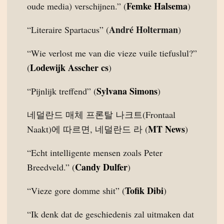
Femke Halsema
oude media) verschijnen.” (
)
André Holterman
“Literaire Spartacus” (
)
“Wie verlost me van die vieze vuile tiefuslul?”
Lodewijk Asscher cs
(
)
Sylvana Simons
“Pijnlijk treffend” (
)
네덜란드 매체 프론탈 나크트(Frontaal
MT News
Naakt)에 따르면, 네덜란드 라 (
)
“Echt intelligente mensen zoals Peter
Candy Dulfer
Breedveld.” (
)
Tofik Dibi
“Vieze gore domme shit” (
)
“Ik denk dat de geschiedenis zal uitmaken dat