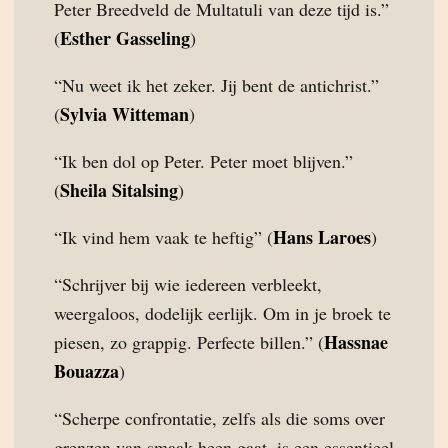
Peter Breedveld de Multatuli van deze tijd is.”
Esther Gasseling
(
)
“Nu weet ik het zeker. Jij bent de antichrist.”
Sylvia Witteman
(
)
“Ik ben dol op Peter. Peter moet blijven.”
Sheila Sitalsing
(
)
Hans Laroes
“Ik vind hem vaak te heftig” (
)
“Schrijver bij wie iedereen verbleekt,
weergaloos, dodelijk eerlijk. Om in je broek te
Hassnae
piesen, zo grappig. Perfecte billen.” (
Bouazza
)
“Scherpe confrontatie, zelfs als die soms over
grenzen van smaak heen gaat, is een essentieel