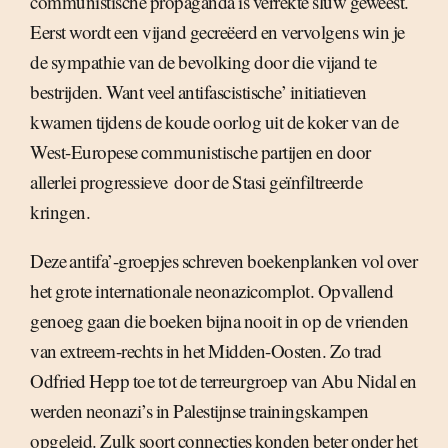
communistische propaganda is verrekte sluw geweest.
Eerst wordt een vijand gecreëerd en vervolgens win je
de sympathie van de bevolking door die vijand te
bestrijden. Want veel antifascistische’ initiatieven
kwamen tijdens de koude oorlog uit de koker van de
West-Europese communistische partijen en door
allerlei progressieve  door de Stasi geïnfiltreerde 
kringen.
Deze antifa’-groepjes schreven boekenplanken vol over
het grote internationale neonazicomplot. Opvallend
genoeg gaan die boeken bijna nooit in op de vrienden
van extreem-rechts in het Midden-Oosten. Zo trad
Odfried Hepp toe tot de terreurgroep van Abu Nidal en
werden neonazi’s in Palestijnse trainingskampen
opgeleid. Zulk soort connecties konden beter onder het