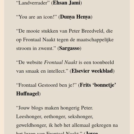
Ehsan Jami
“Landverrader” (
)
Dunya Henya
“You are an icon!” (
)
“De mooie stukken van Peter Breedveld, die
op Frontaal Naakt tegen de maatschappelijke
Sargasso
stroom in zwemt.” (
)
“De website
Frontaal Naakt
is een toonbeeld
Elsevier weekblad
van smaak en intellect.” (
)
Frits ‘bonnetje’
“Frontaal Gestoord ben je!” (
Huffnagel
)
“Jouw blogs maken hongerig Peter.
Leeshonger, eethonger, sekshonger,
geweldhonger, ik heb het allemaal gekregen na
Joyce
het lezen van Frontaal Naakt.” (