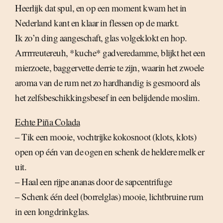
Heerlijk dat spul, en op een moment kwam het in
Nederland kant en klaar in flessen op de markt.
Ik zo’n ding aangeschaft, glas volgeklokt en hop.
Arrrrreutereuh, *kuche* gadveredamme, blijkt het een
mierzoete, baggervette derrie te zijn, waarin het zwoele
aroma van de rum net zo hardhandig is gesmoord als
het zelfsbeschikkingsbesef in een belijdende moslim.
Echte Piña Colada
– Tik een mooie, vochtrijke kokosnoot (klots, klots)
open op één van de ogen en schenk de heldere melk er
uit.
– Haal een rijpe ananas door de sapcentrifuge
– Schenk één deel (borrelglas) mooie, lichtbruine rum
in een longdrinkglas.