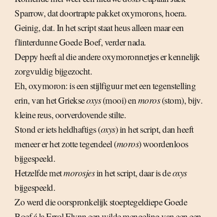
Sparrow, dat doortrapte pakket oxymorons, hoera.
Geinig, dat. In het script staat heus alleen maar een
flinterdunne Goede Boef, verder nada.
Deppy heeft al die andere oxymoronnetjes er kennelijk
zorgvuldig bijgezocht.
Eh, oxymoron: is een stijlfiguur met een tegenstelling
erin, van het Griekse
oxys
(mooi) en
moros
(stom), bijv.
kleine reus, oorverdovende stilte.
Stond er iets heldhaftigs (
oxys
) in het script, dan heeft
meneer er het zotte tegendeel (
moros
) woordenloos
bijgespeeld.
Hetzelfde met
morosjes
in het script, daar is de
oxys
bijgespeeld.
Zo werd die oorspronkelijk stoeptegeldiepe Goede
Boef á la Errol Flynn een wilde mengeling van een een