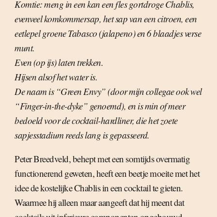
Komtie: meng in een kan een fles gortdroge Chablis,
evenveel komkommersap, het sap van een citroen, een
eetlepel groene Tabasco (jalapeno) en 6 blaadjes verse
munt.
Even (op ijs) laten trekken.
Hijsen alsof het water is.
De naam is “Green Envy” (door mijn collegae ook wel
“Finger-in-the-dyke” genoemd), en is min of meer
bedoeld voor de cocktail-hardliner, die het zoete
sapjesstadium reeds lang is gepasseerd.
Peter Breedveld, behept met een somtijds overmatig
functionerend geweten, heeft een beetje moeite met het
idee de kostelijke Chablis in een cocktail te gieten.
Waarmee hij alleen maar aangeeft dat hij meent dat
cocktails uit inferieure componenten opgebouwd