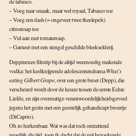
de tabasco.
– Voeg naar smaak, maar wel royaal, Tabasco toe
– Voeg een dash (= ongeveer twee theelepels)
citroensap toe
– Vul aan met tomatensap.
– Garneer met een stengel geschilde bleekselderij.
Deppineuze filmtip bij de altijd weemoedig makende
vodka: het keelknijpende adolescentendrama
What’s
eating Gilbert Grape
, over een grote broer (Depp), die
verscheurd wordt door de keuze tussen de eerste Echte
Liefde, en zijn overmatige verantwoordelijkheidsgevoel
jegens het gezin met een geestelijk gehandicapt broertje
(DiCaprio).
Oh zo herkenbaar. Wat was dat toch ontzettend
moeilijk die tijd, toen ik dacht dat de mij bezoekende