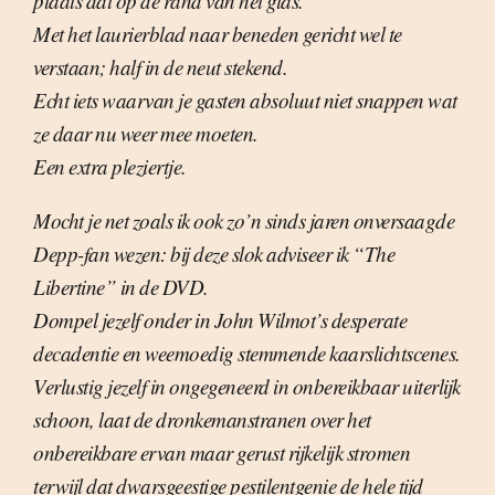
plaats dat op de rand van het glas.
Met het laurierblad naar beneden gericht wel te
verstaan; half in de neut stekend.
Echt iets waarvan je gasten absoluut niet snappen wat
ze daar nu weer mee moeten.
Een extra pleziertje.
Mocht je net zoals ik ook zo’n sinds jaren onversaagde
Depp-fan wezen: bij deze slok adviseer ik “The
Libertine” in de DVD.
Dompel jezelf onder in John Wilmot’s desperate
decadentie en weemoedig stemmende kaarslichtscenes.
Verlustig jezelf in ongegeneerd in onbereikbaar uiterlijk
schoon, laat de dronkemanstranen over het
onbereikbare ervan maar gerust rijkelijk stromen
terwijl dat dwarsgeestige pestilentgenie de hele tijd