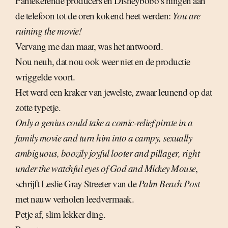
Paniekerende producers en Disneybobo’s hingen aan
de telefoon tot de oren kokend heet werden:
You are
ruining the movie!
Vervang me dan maar, was het antwoord.
Nou neuh, dat nou ook weer niet en de productie
wriggelde voort.
Het werd een kraker van jewelste, zwaar leunend op dat
zotte typetje.
Only a genius could take a comic-relief pirate in a
family movie and turn him into a campy, sexually
ambiguous, boozily joyful looter and pillager, right
under the watchful eyes of God and Mickey Mouse
,
schrijft Leslie Gray Streeter van de
Palm Beach Post
met nauw verholen leedvermaak.
Petje af, slim lekker ding.