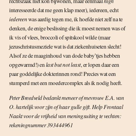
rechtszaak niet kon bijwonen, maar eenmaal
high
interesseerde dat me geen klap meer), iedereen, echt
iedereen
was aardig tegen me, ik hoefde niet zelf na te
denken, de enige beslissing die ik moest nemen was of
ik vis of vlees, broccoli of spitskool wilde (maar
jezuschristusmeziele wat is dat ziekenhuiseten slecht!
Alsof ze de maaginhoud van dode baby’tjes hebben
opgewarmd!) en
last but not least
, er lopen daar een
paar goddelijke dokterinnen rond! Precies wat een
stumperd met een moedercomplex als ik nodig heeft.
Peter Breedveld bedankt meneer of mevrouw E.A. van
O. hartelijk voor zijn of haar gulle gift. Help Frontaal
Naakt voor de vrijheid van meningsuiting te vechten:
rekeningnummer 393444961