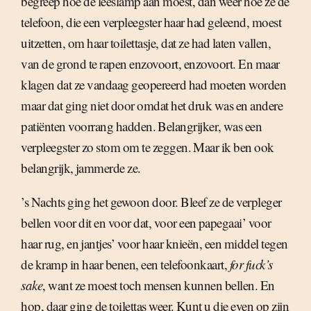
begreep hoe de leeslamp aan moest, dan weer hoe ze de
telefoon, die een verpleegster haar had geleend, moest
uitzetten, om haar toilettasje, dat ze had laten vallen,
van de grond te rapen enzovoort, enzovoort. En maar
klagen dat ze vandaag geopereerd had moeten worden
maar dat ging niet door omdat het druk was en andere
patiënten voorrang hadden. Belangrijker, was een
verpleegster zo stom om te zeggen. Maar ik ben ook
belangrijk, jammerde ze.
’s Nachts ging het gewoon door. Bleef ze de verpleger
bellen voor dit en voor dat, voor een papegaai’ voor
haar rug, en jantjes’ voor haar knieën, een middel tegen
de kramp in haar benen, een telefoonkaart,
for fuck’s
sake
, want ze moest toch mensen kunnen bellen. En
hop, daar ging de toilettas weer. Kunt u die even op zijn