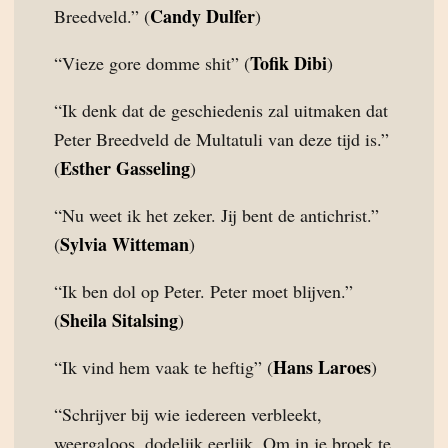
Candy Dulfer
Breedveld.” (
)
Tofik Dibi
“Vieze gore domme shit” (
)
“Ik denk dat de geschiedenis zal uitmaken dat
Peter Breedveld de Multatuli van deze tijd is.”
Esther Gasseling
(
)
“Nu weet ik het zeker. Jij bent de antichrist.”
Sylvia Witteman
(
)
“Ik ben dol op Peter. Peter moet blijven.”
Sheila Sitalsing
(
)
Hans Laroes
“Ik vind hem vaak te heftig” (
)
“Schrijver bij wie iedereen verbleekt,
weergaloos, dodelijk eerlijk. Om in je broek te