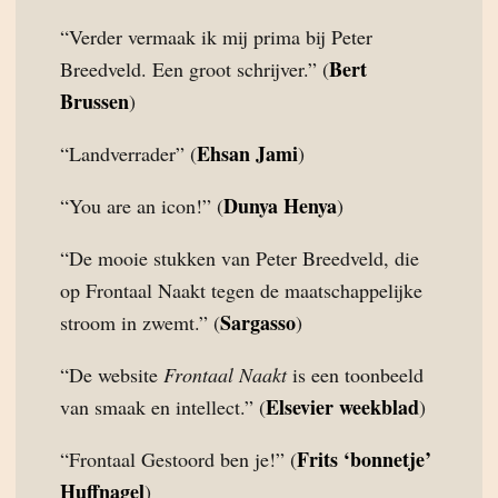
“Verder vermaak ik mij prima bij Peter
Bert
Breedveld. Een groot schrijver.” (
Brussen
)
Ehsan Jami
“Landverrader” (
)
Dunya Henya
“You are an icon!” (
)
“De mooie stukken van Peter Breedveld, die
op Frontaal Naakt tegen de maatschappelijke
Sargasso
stroom in zwemt.” (
)
“De website
Frontaal Naakt
is een toonbeeld
Elsevier weekblad
van smaak en intellect.” (
)
Frits ‘bonnetje’
“Frontaal Gestoord ben je!” (
Huffnagel
)