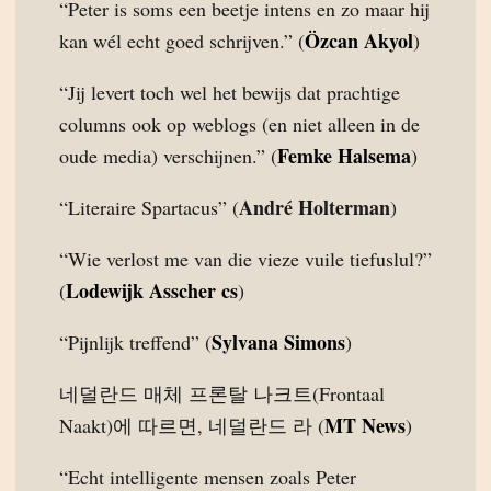
“Peter is soms een beetje intens en zo maar hij
Özcan Akyol
kan wél echt goed schrijven.” (
)
“Jij levert toch wel het bewijs dat prachtige
columns ook op weblogs (en niet alleen in de
Femke Halsema
oude media) verschijnen.” (
)
André Holterman
“Literaire Spartacus” (
)
“Wie verlost me van die vieze vuile tiefuslul?”
Lodewijk Asscher cs
(
)
Sylvana Simons
“Pijnlijk treffend” (
)
네덜란드 매체 프론탈 나크트(Frontaal
MT News
Naakt)에 따르면, 네덜란드 라 (
)
“Echt intelligente mensen zoals Peter