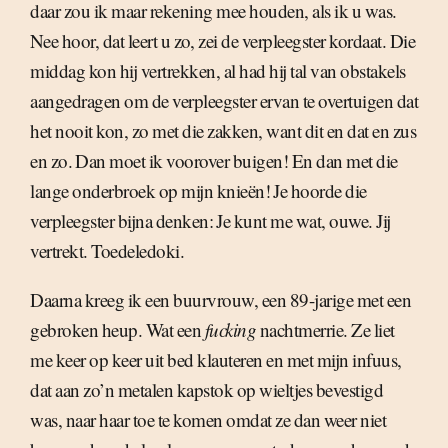
daar zou ik maar rekening mee houden, als ik u was.
Nee hoor, dat leert u zo, zei de verpleegster kordaat. Die
middag kon hij vertrekken, al had hij tal van obstakels
aangedragen om de verpleegster ervan te overtuigen dat
het nooit kon, zo met die zakken, want dit en dat en zus
en zo. Dan moet ik voorover buigen! En dan met die
lange onderbroek op mijn knieën! Je hoorde die
verpleegster bijna denken: Je kunt me wat, ouwe. Jij
vertrekt. Toedeledoki.
Daarna kreeg ik een buurvrouw, een 89-jarige met een
gebroken heup. Wat een
fucking
nachtmerrie. Ze liet
me keer op keer uit bed klauteren en met mijn infuus,
dat aan zo’n metalen kapstok op wieltjes bevestigd
was, naar haar toe te komen omdat ze dan weer niet