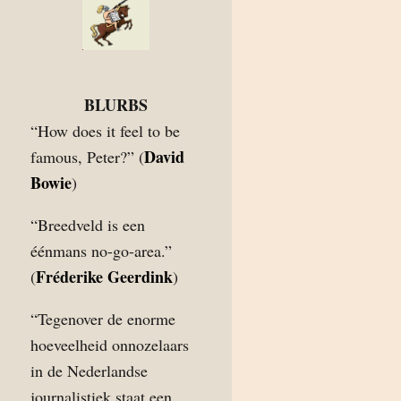
BLURBS
“How does it feel to be
David
famous, Peter?” (
Bowie
)
“Breedveld is een
éénmans no-go-area.”
Fréderike Geerdink
(
)
“Tegenover de enorme
hoeveelheid onnozelaars
in de Nederlandse
journalistiek staat een