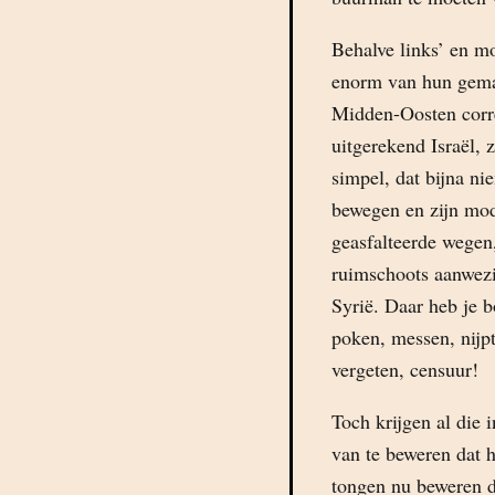
Behalve links’ en 
enorm van hun gema
Midden-Oosten corr
uitgerekend Israël, 
simpel, dat bijna nie
bewegen en zijn mod
geasfalteerde wegen,
ruimschoots aanwezig
Syrië. Daar heb je b
poken, messen, nijp
vergeten, censuur!
Toch krijgen al die 
van te beweren dat h
tongen nu beweren da