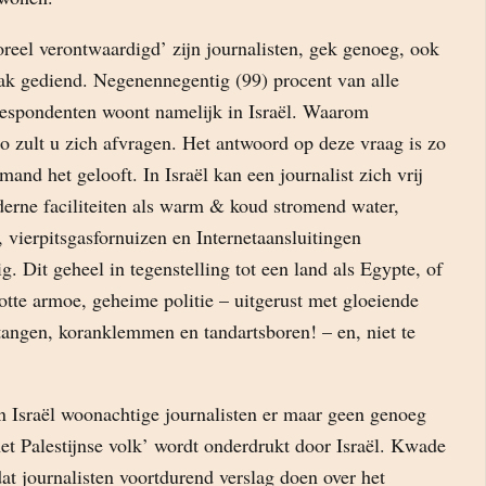
moreel verontwaardigd’ zijn journalisten, gek genoeg, ook
k gediend. Negenennegentig (99) procent van alle
espondenten woont namelijk in Israël. Waarom
zo zult u zich afvragen. Het antwoord op deze vraag is zo
mand het gelooft. In Israël kan een journalist zich vrij
erne faciliteiten als warm & koud stromend water,
 vierpitsgasfornuizen en Internetaansluitingen
. Dit geheel in tegenstelling tot een land als Egypte, of
otte armoe, geheime politie – uitgerust met gloeiende
tangen, koranklemmen en tandartsboren! – en, niet te
in Israël woonachtige journalisten er maar geen genoeg
et Palestijnse volk’ wordt onderdrukt door Israël. Kwade
t journalisten voortdurend verslag doen over het