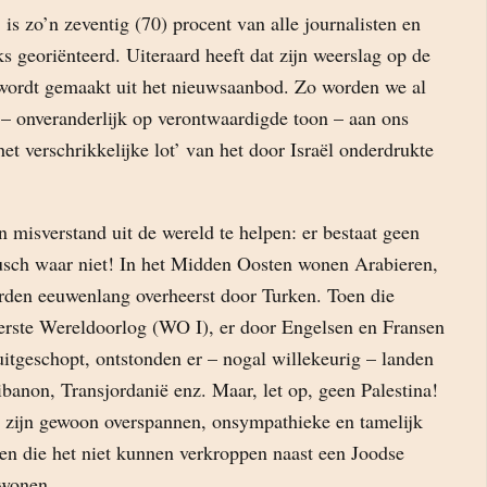
 is zo’n zeventig (70) procent van alle journalisten en
s georiënteerd. Uiteraard heeft dat zijn weerslag op de
 wordt gemaakt uit het nieuwsaanbod. Zo worden we al
g – onveranderlijk op verontwaardigde toon – aan ons
et verschrikkelijke lot’ van het door Israël onderdrukte
misverstand uit de wereld te helpen: er bestaat geen
Heusch waar niet! In het Midden Oosten wonen Arabieren,
rden eeuwenlang overheerst door Turken. Toen die
Eerste Wereldoorlog (WO I), er door Engelsen en Fransen
itgeschopt, ontstonden er – nogal willekeurig – landen
ibanon, Transjordanië enz. Maar, let op, geen Palestina!
n’ zijn gewoon overspannen, onsympathieke en tamelijk
ren die het niet kunnen verkroppen naast een Joodse
wonen.