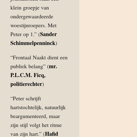
klein groepje van
ondergewaardeerde
woestijnroepers. Met
Sander
Peter op 1.” (
Schimmelpenninck
)
“Frontaal Naakt dient een
mr.
publiek belang” (
P.L.C.M. Ficq,
politierechter
)
“Peter schrijft
hartstochtelijk, natuurlijk
beargumenteerd, maar
zijn stijl volgt het ritme
Hafid
van zijn hart.” (