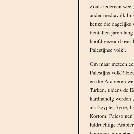
Zoals iedereen weet,
ander mediavolk link
keuze die dagelijks
tientallen jaren lan
hoofd gezeurd over h
Palestijnse volk’.
Om maar meteen een 
Palestijns volk’! 
en die Arabieren we
Turken, tijdens de 
hardhandig werden u
als Egypte, Syrië, L
Kortom: Palestijne
luidruchtige Arabie
buurman te moeten 