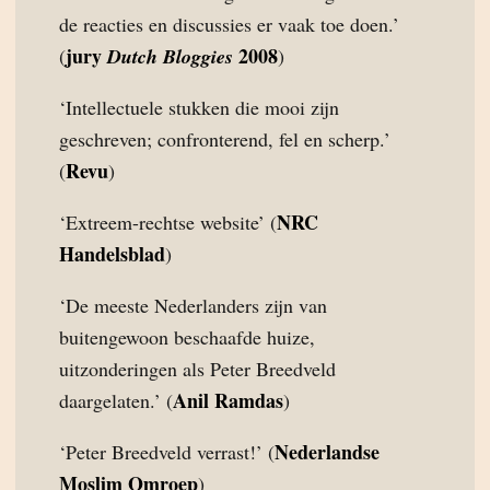
de reacties en discussies er vaak toe doen.’
jury
2008
(
Dutch Bloggies
)
‘Intellectuele stukken die mooi zijn
geschreven; confronterend, fel en scherp.’
Revu
(
)
NRC
‘Extreem-rechtse website’ (
Handelsblad
)
‘De meeste Nederlanders zijn van
buitengewoon beschaafde huize,
uitzonderingen als Peter Breedveld
Anil Ramdas
daargelaten.’ (
)
Nederlandse
‘Peter Breedveld verrast!’ (
Moslim Omroep
)