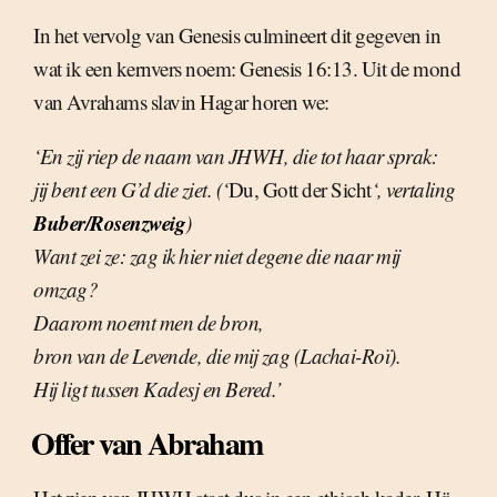
In het vervolg van Genesis culmineert dit gegeven in
wat ik een kernvers noem: Genesis 16:13. Uit de mond
van Avrahams slavin Hagar horen we:
‘En zij riep de naam van JHWH, die tot haar sprak:
jij bent een G’d die ziet. (‘
Du, Gott der Sicht
‘, vertaling
Buber/Rosenzweig
)
Want zei ze: zag ik hier niet degene die naar mij
omzag?
Daarom noemt men de bron,
bron van de Levende, die mij zag (Lachai-Roï).
Hij ligt tussen Kadesj en Bered.’
Offer van Abraham