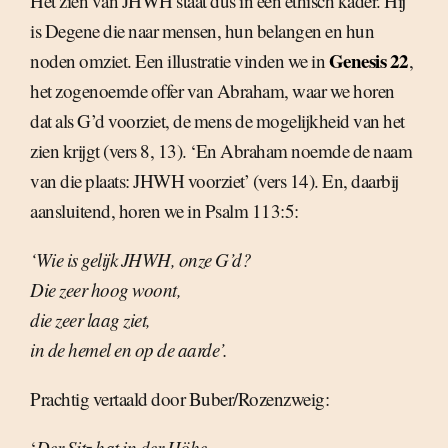
Het zien van JHWH staat dus in een ethisch kader. Hij
is Degene die naar mensen, hun belangen en hun
Genesis 22
noden omziet. Een illustratie vinden we in
,
het zogenoemde offer van Abraham, waar we horen
dat als G’d voorziet, de mens de mogelijkheid van het
zien krijgt (vers 8, 13). ‘En Abraham noemde de naam
van die plaats: JHWH voorziet’ (vers 14). En, daarbij
aansluitend, horen we in Psalm 113:5:
‘Wie is gelijk JHWH, onze G’d?
Die zeer hoog woont,
die zeer laag ziet,
in de hemel en op de aarde’.
Prachtig vertaald door Buber/Rozenzweig:
‘
Der Sitz hat in der Höhe,