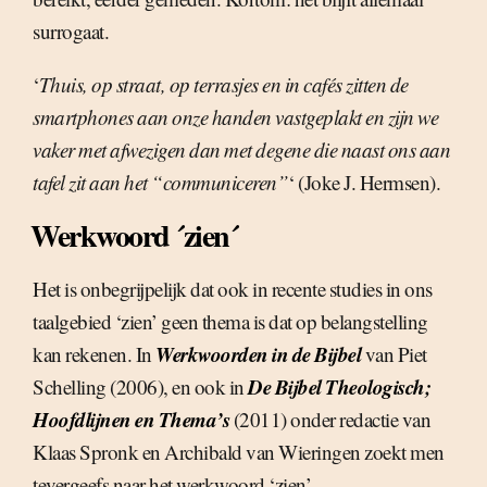
surrogaat.
‘
Thuis, op straat, op terrasjes en in cafés zitten de
smartphones aan onze handen vastgeplakt en zijn we
vaker met afwezigen dan met degene die naast ons aan
tafel zit aan het “communiceren”
‘ (Joke J. Hermsen).
Werkwoord ´zien´
Het is onbegrijpelijk dat ook in recente studies in ons
taalgebied ‘zien’ geen thema is dat op belangstelling
Werkwoorden in de Bijbel
kan rekenen. In
van Piet
De Bijbel Theologisch;
Schelling (2006), en ook in
Hoofdlijnen en Thema’s
(2011) onder redactie van
Klaas Spronk en Archibald van Wieringen zoekt men
tevergeefs naar het werkwoord ‘zien’.