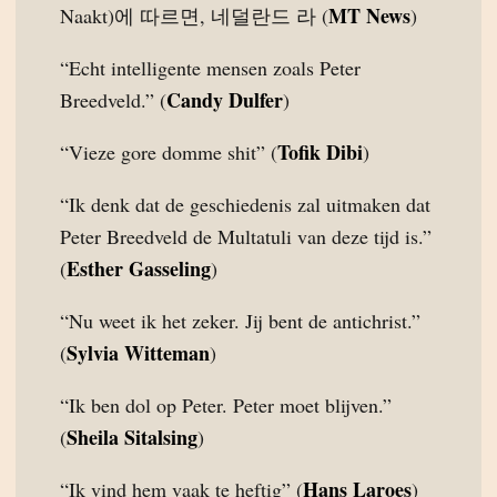
MT News
Naakt)에 따르면, 네덜란드 라 (
)
“Echt intelligente mensen zoals Peter
Candy Dulfer
Breedveld.” (
)
Tofik Dibi
“Vieze gore domme shit” (
)
“Ik denk dat de geschiedenis zal uitmaken dat
Peter Breedveld de Multatuli van deze tijd is.”
Esther Gasseling
(
)
“Nu weet ik het zeker. Jij bent de antichrist.”
Sylvia Witteman
(
)
“Ik ben dol op Peter. Peter moet blijven.”
Sheila Sitalsing
(
)
Hans Laroes
“Ik vind hem vaak te heftig” (
)