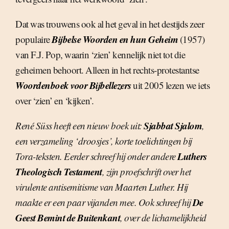
Dat was trouwens ook al het geval in het destijds zeer
Bijbelse Woorden en hun Geheim
populaire
(1957)
van F.J. Pop, waarin ‘zien’ kennelijk niet tot die
geheimen behoort. Alleen in het rechts-protestantse
Woordenboek voor Bijbellezers
uit 2005 lezen we iets
over ‘zien’ en ‘kijken’.
Sjabbat Sjalom
René Süss heeft een nieuw boek uit:
,
een verzameling ‘droosjes’, korte toelichtingen bij
Luthers
Tora-teksten. Eerder schreef hij onder andere
Theologisch Testament
, zijn proefschrift over het
virulente antisemitisme van Maarten Luther. Hij
De
maakte er een paar vijanden mee. Ook schreef hij
Geest Bemint de Buitenkant
, over de lichamelijkheid