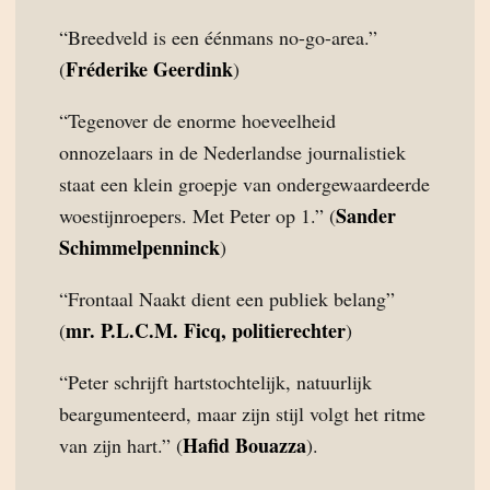
“Breedveld is een éénmans no-go-area.”
Fréderike Geerdink
(
)
“Tegenover de enorme hoeveelheid
onnozelaars in de Nederlandse journalistiek
staat een klein groepje van ondergewaardeerde
Sander
woestijnroepers. Met Peter op 1.” (
Schimmelpenninck
)
“Frontaal Naakt dient een publiek belang”
mr. P.L.C.M. Ficq, politierechter
(
)
“Peter schrijft hartstochtelijk, natuurlijk
beargumenteerd, maar zijn stijl volgt het ritme
Hafid Bouazza
van zijn hart.” (
).