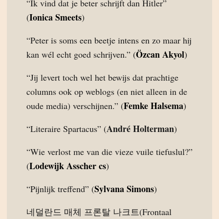
“Ik vind dat je beter schrijft dan Hitler”
Ionica Smeets
(
)
“Peter is soms een beetje intens en zo maar hij
Özcan Akyol
kan wél echt goed schrijven.” (
)
“Jij levert toch wel het bewijs dat prachtige
columns ook op weblogs (en niet alleen in de
Femke Halsema
oude media) verschijnen.” (
)
André Holterman
“Literaire Spartacus” (
)
“Wie verlost me van die vieze vuile tiefuslul?”
Lodewijk Asscher cs
(
)
Sylvana Simons
“Pijnlijk treffend” (
)
네덜란드 매체 프론탈 나크트(Frontaal