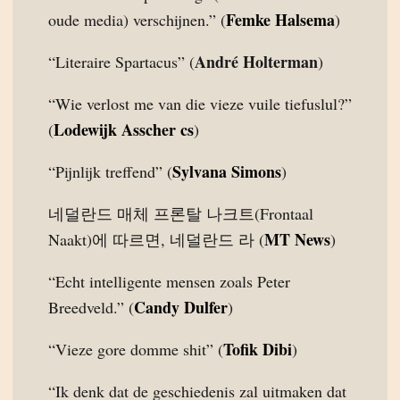
Femke Halsema
oude media) verschijnen.” (
)
André Holterman
“Literaire Spartacus” (
)
“Wie verlost me van die vieze vuile tiefuslul?”
Lodewijk Asscher cs
(
)
Sylvana Simons
“Pijnlijk treffend” (
)
네덜란드 매체 프론탈 나크트(Frontaal
MT News
Naakt)에 따르면, 네덜란드 라 (
)
“Echt intelligente mensen zoals Peter
Candy Dulfer
Breedveld.” (
)
Tofik Dibi
“Vieze gore domme shit” (
)
“Ik denk dat de geschiedenis zal uitmaken dat