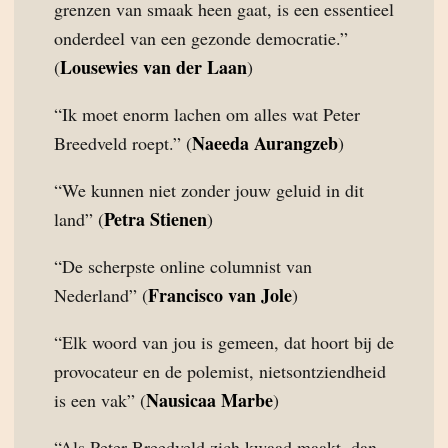
grenzen van smaak heen gaat, is een essentieel
onderdeel van een gezonde democratie.”
Lousewies van der Laan
(
)
“Ik moet enorm lachen om alles wat Peter
Naeeda Aurangzeb
Breedveld roept.” (
)
“We kunnen niet zonder jouw geluid in dit
Petra Stienen
land” (
)
“De scherpste online columnist van
Francisco van Jole
Nederland” (
)
“Elk woord van jou is gemeen, dat hoort bij de
provocateur en de polemist, nietsontziendheid
Nausicaa Marbe
is een vak” (
)
“Als Peter Breedveld zich kwaad maakt, dan