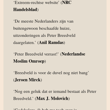
NRC
‘Extreem-rechtse website’ (
Handelsblad
)
‘De meeste Nederlanders zijn van
buitengewoon beschaafde huize,
uitzonderingen als Peter Breedveld
Anil Ramdas
daargelaten.’ (
)
Nederlandse
‘Peter Breedveld verrast!’ (
Moslim Omroep
)
‘Breedveld is voor de duvel nog niet bang’
Jeroen Mirck
(
)
‘Nog een geluk dat er iemand bestaat als Peter
Max J. Molovich
Breedveld.’ (
)
‘Godskolere, ik heb me toch over je