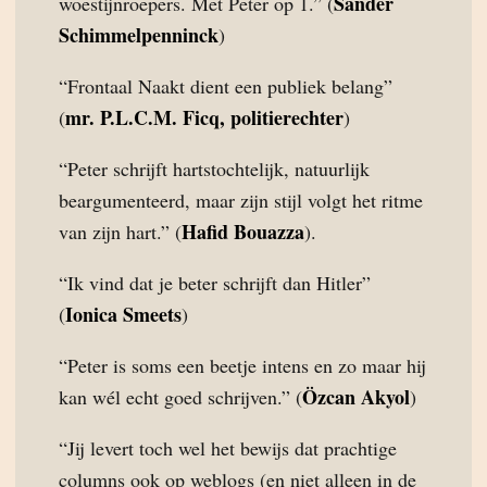
Sander
woestijnroepers. Met Peter op 1.” (
Schimmelpenninck
)
“Frontaal Naakt dient een publiek belang”
mr. P.L.C.M. Ficq, politierechter
(
)
“Peter schrijft hartstochtelijk, natuurlijk
beargumenteerd, maar zijn stijl volgt het ritme
Hafid Bouazza
van zijn hart.” (
).
“Ik vind dat je beter schrijft dan Hitler”
Ionica Smeets
(
)
“Peter is soms een beetje intens en zo maar hij
Özcan Akyol
kan wél echt goed schrijven.” (
)
“Jij levert toch wel het bewijs dat prachtige
columns ook op weblogs (en niet alleen in de