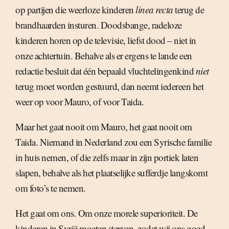
op partijen die weerloze kinderen
linea recta
terug de
brandhaarden insturen. Doodsbange, radeloze
kinderen horen op de televisie, liefst dood – niet in
onze achtertuin. Behalve als er ergens te lande een
redactie besluit dat één bepaald vluchtelingenkind
niet
terug moet worden gestuurd, dan neemt iedereen het
weer op voor Mauro, of voor Taida.
Maar het gaat nooit om Mauro, het gaat nooit om
Taida. Niemand in Nederland zou een Syrische familie
in huis nemen, of die zelfs maar in zijn portiek laten
slapen, behalve als het plaatselijke sufferdje langskomt
om foto’s te nemen.
Het gaat om ons. Om onze morele superioriteit. De
kinderen in Syrië moeten sterven, zodat wij ons goed