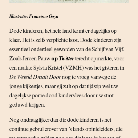
Illustratie:
Francisco Goya
Dode kinderen, het hele land komt er dagelijks op
klaar. Het is zelfs verplichte kost. Dode kinderen zijn
essentieel onderdeel geworden van de Schijf van Vijf.
op
Twitter
Zoals Jeroen Pauw
terecht opmerkte, voor
een naakte Sylvia Kristel (VZMH) was het gisteren in
De Wereld Draait Door
nog te vroeg vanwege de
jonge kijkertjes, maar gij zult op dat tijdstip wel uw
dagelijkse portie dood kindervlees door uw strot
geduwd krijgen.
Nog ondraaglijker dan die dode kinderen is het
continue gebrul erover van ’s lands opinieleiders, die
tegenwoordig zelden nog een diploma in het een of