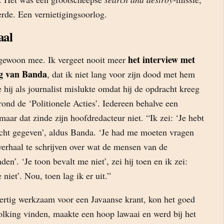
rde. Een vernietigingsoorlog.
aal
het interview met
gewoon mee. Ik vergeet nooit meer
og van Banda
, dat ik niet lang voor zijn dood met hem
e hij als journalist mislukte omdat hij de opdracht kreeg
ond de ‘Politionele Acties’. Iedereen behalve een
maar dat zinde zijn hoofdredacteur niet. “Ik zei: ‘Je hebt
cht gegeven’, aldus Banda. ‘Je had me moeten vragen
verhaal te schrijven over wat de mensen van de
nden’. ‘Je toon bevalt me niet’, zei hij toen en ik zei:
niet’. Nou, toen lag ik er uit.”
dertig werkzaam voor een Javaanse krant, kon het goed
olking vinden, maakte een hoop lawaai en werd bij het