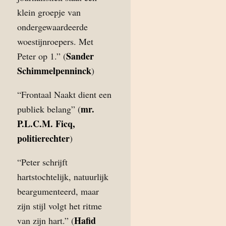
klein groepje van
ondergewaardeerde
woestijnroepers. Met
Sander
Peter op 1.” (
Schimmelpenninck
)
“Frontaal Naakt dient een
mr.
publiek belang” (
P.L.C.M. Ficq,
politierechter
)
“Peter schrijft
hartstochtelijk, natuurlijk
beargumenteerd, maar
zijn stijl volgt het ritme
Hafid
van zijn hart.” (