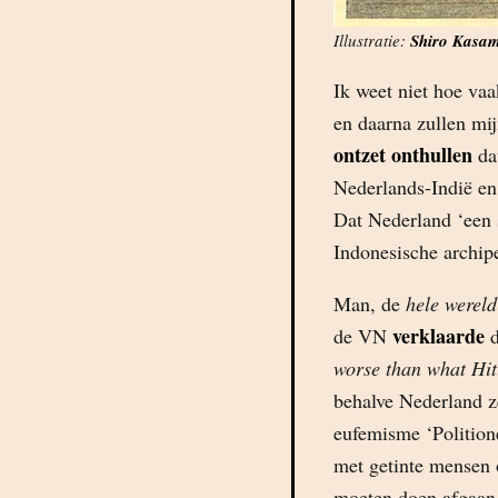
Illustratie:
Shiro Kasa
Ik weet niet hoe va
en daarna zullen mi
ontzet onthullen
da
Nederlands-Indië en
Dat Nederland ‘een 
Indonesische archipe
Man, de
hele wereld
verklaarde
de VN
d
worse than what Hitl
behalve Nederland ze
eufemisme ‘Polition
met getinte mensen 
moeten doen afgaan