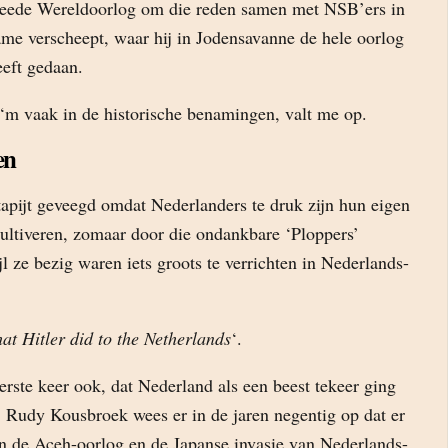
weede Wereldoorlog om die reden samen met NSB’ers in
ame verscheept, waar hij in Jodensavanne de hele oorlog
eft gedaan.
t ‘m vaak in de historische benamingen, valt me op.
en
tapijt geveegd omdat Nederlanders te druk zijn hun eigen
cultiveren, zomaar door die ondankbare ‘Ploppers’
ijl ze bezig waren iets groots te verrichten in Nederlands-
t Hitler did to the Netherlands
‘.
erste keer ook, dat Nederland als een beest tekeer ging
. Rudy Kousbroek wees er in de jaren negentig op dat er
sen de Aceh-oorlog en de Japanse invasie van Nederlands-