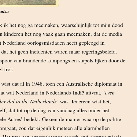
matsu
ak ik het nog ga meemaken, waarschijnlijk tot mijn dood
jn kinderen het nog vaak gaan meemaken, dat de media
t Nederland oorlogsmisdaden heeft gepleegd in
 dat het geen incidenten waren maar regeringsbeleid.
spoor van brandende kampongs en stapels lijken door de
l trok’ .
wist dat al in 1948, toen een Australische diplomaat in
at wat Nederland in Nederlands-Indië uitvrat, ‘
even
er did to the Netherlands’
was. Iedereen wist het,
lf, dat tot op de dag van vandaag alles onder het
ele Acties’ bedekt. Gezien de manier waarop de politie
omgaat, zou dat eigenlijk meteen alle alarmbellen
. Het was een grootscheepse
search and destroy
-missie,