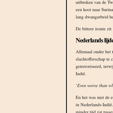
uitbreken van de T
een kooi naar Surin
lang dwangarbeid he
De bittere ironie zi
Nederlands lijd
Allemaal onder het 
slachtofferschap te 
geterroriseerd, terw
Indië.
‘
Even worse than wha
En het was niet de e
in Nederlands-Indië
minder tijd zat tus