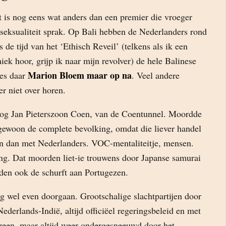
t is nog eens wat anders dan een premier die vroeger
oseksualiteit sprak. Op Bali hebben de Nederlanders rond
s de tijd van het ‘Ethisch Reveil’ (telkens als ik een
iek hoor, grijp ik naar mijn revolver) de hele Balinese
Marion Bloem maar op na
ees daar
. Veel andere
er niet over horen.
og Jan Pieterszoon Coen, van de Coentunnel. Moordde
 gewoon de complete bevolking, omdat die liever handel
n dan met Nederlanders. VOC-mentaliteitje, mensen.
ng. Dat moorden liet-ie trouwens door Japanse samurai
en ook de schurft aan Portugezen.
 wel even doorgaan. Grootschalige slachtpartijen door
ederlands-Indië, altijd officiëel regeringsbeleid en met
een, maar altijd weer ondergesneeuwd door het