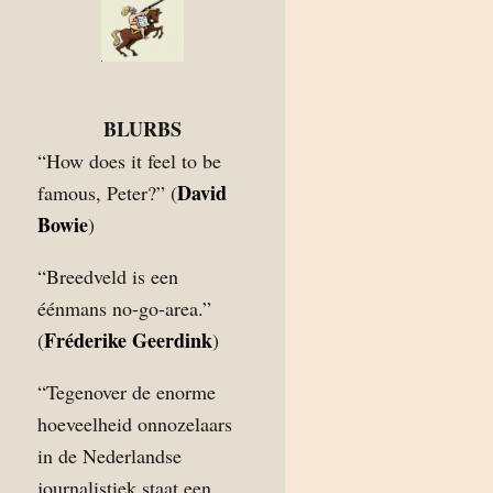
BLURBS
“How does it feel to be
David
famous, Peter?” (
Bowie
)
“Breedveld is een
éénmans no-go-area.”
Fréderike Geerdink
(
)
“Tegenover de enorme
hoeveelheid onnozelaars
in de Nederlandse
journalistiek staat een