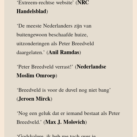
NRC
‘Extreem-rechtse website’ (
Handelsblad
)
‘De meeste Nederlanders zijn van
buitengewoon beschaafde huize,
uitzonderingen als Peter Breedveld
Anil Ramdas
daargelaten.’ (
)
Nederlandse
‘Peter Breedveld verrast!’ (
Moslim Omroep
)
‘Breedveld is voor de duvel nog niet bang’
Jeroen Mirck
(
)
‘Nog een geluk dat er iemand bestaat als Peter
Max J. Molovich
Breedveld.’ (
)
‘Godskolere, ik heb me toch over je