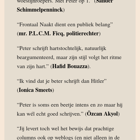
Sander
woestijnroepers. Met Peter op 1.” (
Schimmelpenninck
)
“Frontaal Naakt dient een publiek belang”
mr. P.L.C.M. Ficq, politierechter
(
)
“Peter schrijft hartstochtelijk, natuurlijk
beargumenteerd, maar zijn stijl volgt het ritme
Hafid Bouazza
van zijn hart.” (
).
“Ik vind dat je beter schrijft dan Hitler”
Ionica Smeets
(
)
“Peter is soms een beetje intens en zo maar hij
Özcan Akyol
kan wél echt goed schrijven.” (
)
“Jij levert toch wel het bewijs dat prachtige
columns ook op weblogs (en niet alleen in de