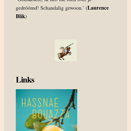
Laurence
gedróómd! Schandalig gewoon.’ (
Blik
)
Links