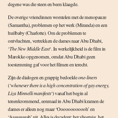
degene was die steen en been klaagde.
De overige vriendinnen worstelen met de menopauze
(Samantha), problemen op het werk (Miranda) en een
huilbaby (Charlotte). Om de problemen te
ontvluchten, vertrekken de dames naar Abu Dhabi,
‘
The New Middle East
‘. In werkelijkheid is de film in
Marokko opgenomen, omdat Abu Dhabi geen
toestemming gaf voor het filmen en terecht.
Zijn de dialogen en grappig bedoelde
one-liners
(‘
whenever there is a high concentration of gay energy,
Liza Minnelli manifests
‘) vanaf het begin al
tenenkrommend, eenmaal in Abu Dhabi kramen de
dames er alleen nog maar ‘Oooooooooooh’ en
‘Aaaaaaaaah’ uit. Alles is decadent: het vliegtuig, het