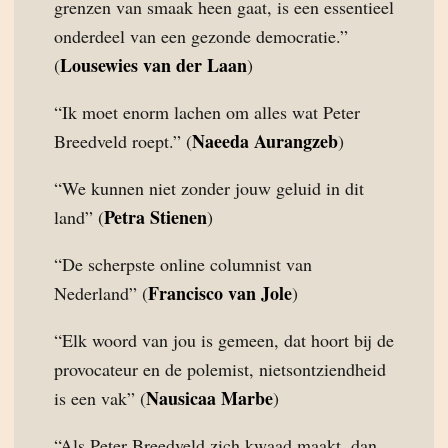
grenzen van smaak heen gaat, is een essentieel
onderdeel van een gezonde democratie.”
Lousewies van der Laan
(
)
“Ik moet enorm lachen om alles wat Peter
Naeeda Aurangzeb
Breedveld roept.” (
)
“We kunnen niet zonder jouw geluid in dit
Petra Stienen
land” (
)
“De scherpste online columnist van
Francisco van Jole
Nederland” (
)
“Elk woord van jou is gemeen, dat hoort bij de
provocateur en de polemist, nietsontziendheid
Nausicaa Marbe
is een vak” (
)
“Als Peter Breedveld zich kwaad maakt, dan