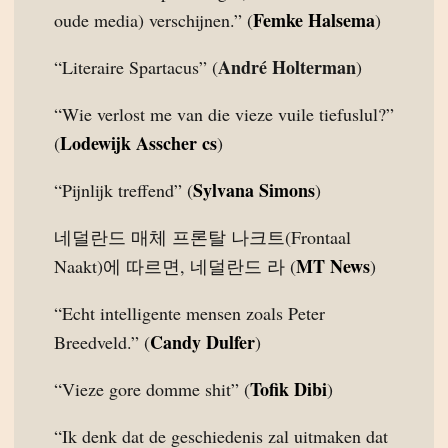
Femke Halsema
oude media) verschijnen.” (
)
André Holterman
“Literaire Spartacus” (
)
“Wie verlost me van die vieze vuile tiefuslul?”
Lodewijk Asscher cs
(
)
Sylvana Simons
“Pijnlijk treffend” (
)
네덜란드 매체 프론탈 나크트(Frontaal
MT News
Naakt)에 따르면, 네덜란드 라 (
)
“Echt intelligente mensen zoals Peter
Candy Dulfer
Breedveld.” (
)
Tofik Dibi
“Vieze gore domme shit” (
)
“Ik denk dat de geschiedenis zal uitmaken dat