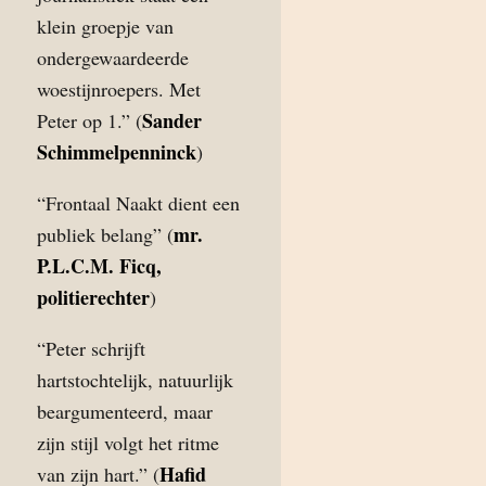
klein groepje van
ondergewaardeerde
woestijnroepers. Met
Sander
Peter op 1.” (
Schimmelpenninck
)
“Frontaal Naakt dient een
mr.
publiek belang” (
P.L.C.M. Ficq,
politierechter
)
“Peter schrijft
hartstochtelijk, natuurlijk
beargumenteerd, maar
zijn stijl volgt het ritme
Hafid
van zijn hart.” (