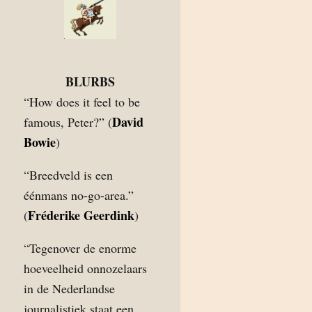
BLURBS
“How does it feel to be
David
famous, Peter?” (
Bowie
)
“Breedveld is een
éénmans no-go-area.”
Fréderike Geerdink
(
)
“Tegenover de enorme
hoeveelheid onnozelaars
in de Nederlandse
journalistiek staat een