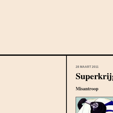
28 MAART 2011
Superkri
Misantroop