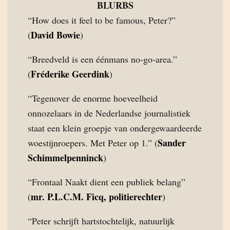
BLURBS
“How does it feel to be famous, Peter?”
David Bowie
(
)
“Breedveld is een éénmans no-go-area.”
Fréderike Geerdink
(
)
“Tegenover de enorme hoeveelheid
onnozelaars in de Nederlandse journalistiek
staat een klein groepje van ondergewaardeerde
Sander
woestijnroepers. Met Peter op 1.” (
Schimmelpenninck
)
“Frontaal Naakt dient een publiek belang”
mr. P.L.C.M. Ficq, politierechter
(
)
“Peter schrijft hartstochtelijk, natuurlijk