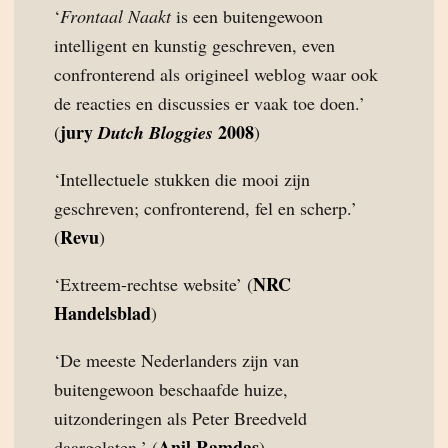
‘
Frontaal Naakt
is een buitengewoon
intelligent en kunstig geschreven, even
confronterend als origineel weblog waar ook
de reacties en discussies er vaak toe doen.’
jury
2008
(
Dutch Bloggies
)
‘Intellectuele stukken die mooi zijn
geschreven; confronterend, fel en scherp.’
Revu
(
)
NRC
‘Extreem-rechtse website’ (
Handelsblad
)
‘De meeste Nederlanders zijn van
buitengewoon beschaafde huize,
uitzonderingen als Peter Breedveld
Anil Ramdas
daargelaten.’ (
)