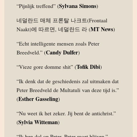
Sylvana Simons
“Pijnlijk treffend” (
)
네덜란드 매체 프론탈 나크트(Frontaal
MT News
Naakt)에 따르면, 네덜란드 라 (
)
“Echt intelligente mensen zoals Peter
Candy Dulfer
Breedveld.” (
)
Tofik Dibi
“Vieze gore domme shit” (
)
“Ik denk dat de geschiedenis zal uitmaken dat
Peter Breedveld de Multatuli van deze tijd is.”
Esther Gasseling
(
)
“Nu weet ik het zeker. Jij bent de antichrist.”
Sylvia Witteman
(
)
“Ik ben dol op Peter. Peter moet blijven.”