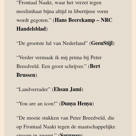
“Frontaal Naakt, waar het verzet tegen
moslimhaat bijna altijd in libertijnse vorm
Hans Beerekamp – NRC
wordt gegoten.” (
Handelsblad
)
GeenStijl
“De grootste lul van Nederland” (
)
“Verder vermaak ik mij prima bij Peter
Bert
Breedveld. Een groot schrijver.” (
Brussen
)
Ehsan Jami
“Landverrader” (
)
Dunya Henya
“You are an icon!” (
)
“De mooie stukken van Peter Breedveld, die
op Frontaal Naakt tegen de maatschappelijke
Sargasso
stroom in zwemt.” (
)