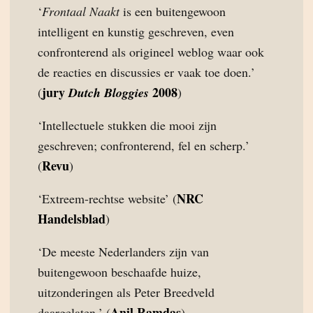
‘
Frontaal Naakt
is een buitengewoon
intelligent en kunstig geschreven, even
confronterend als origineel weblog waar ook
de reacties en discussies er vaak toe doen.’
jury
2008
(
Dutch Bloggies
)
‘Intellectuele stukken die mooi zijn
geschreven; confronterend, fel en scherp.’
Revu
(
)
NRC
‘Extreem-rechtse website’ (
Handelsblad
)
‘De meeste Nederlanders zijn van
buitengewoon beschaafde huize,
uitzonderingen als Peter Breedveld
Anil Ramdas
daargelaten.’ (
)