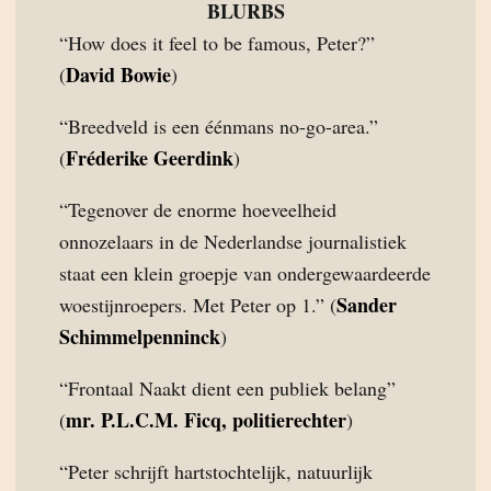
BLURBS
“How does it feel to be famous, Peter?”
David Bowie
(
)
“Breedveld is een éénmans no-go-area.”
Fréderike Geerdink
(
)
“Tegenover de enorme hoeveelheid
onnozelaars in de Nederlandse journalistiek
staat een klein groepje van ondergewaardeerde
Sander
woestijnroepers. Met Peter op 1.” (
Schimmelpenninck
)
“Frontaal Naakt dient een publiek belang”
mr. P.L.C.M. Ficq, politierechter
(
)
“Peter schrijft hartstochtelijk, natuurlijk