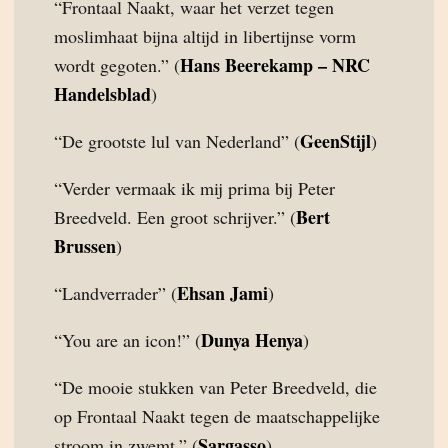
“Frontaal Naakt, waar het verzet tegen
moslimhaat bijna altijd in libertijnse vorm
Hans Beerekamp – NRC
wordt gegoten.” (
Handelsblad
)
GeenStijl
“De grootste lul van Nederland” (
)
“Verder vermaak ik mij prima bij Peter
Bert
Breedveld. Een groot schrijver.” (
Brussen
)
Ehsan Jami
“Landverrader” (
)
Dunya Henya
“You are an icon!” (
)
“De mooie stukken van Peter Breedveld, die
op Frontaal Naakt tegen de maatschappelijke
Sargasso
stroom in zwemt.” (
)