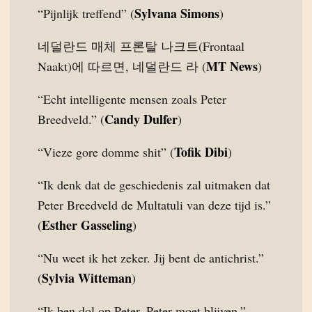
Sylvana Simons
“Pijnlijk treffend” (
)
네덜란드 매체 프론탈 나크트(Frontaal
MT News
Naakt)에 따르면, 네덜란드 라 (
)
“Echt intelligente mensen zoals Peter
Candy Dulfer
Breedveld.” (
)
Tofik Dibi
“Vieze gore domme shit” (
)
“Ik denk dat de geschiedenis zal uitmaken dat
Peter Breedveld de Multatuli van deze tijd is.”
Esther Gasseling
(
)
“Nu weet ik het zeker. Jij bent de antichrist.”
Sylvia Witteman
(
)
“Ik ben dol op Peter. Peter moet blijven.”