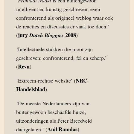
‘
Frontaal Naakt
is een buitengewoon
intelligent en kunstig geschreven, even
confronterend als origineel weblog waar ook
de reacties en discussies er vaak toe doen.’
jury
2008
(
Dutch Bloggies
)
‘Intellectuele stukken die mooi zijn
geschreven; confronterend, fel en scherp.’
Revu
(
)
NRC
‘Extreem-rechtse website’ (
Handelsblad
)
‘De meeste Nederlanders zijn van
buitengewoon beschaafde huize,
uitzonderingen als Peter Breedveld
Anil Ramdas
daargelaten.’ (
)