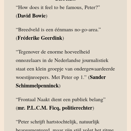
“How does it feel to be famous, Peter?”
David Bowie
(
)
“Breedveld is een éénmans no-go-area.”
Fréderike Geerdink
(
)
“Tegenover de enorme hoeveelheid
onnozelaars in de Nederlandse journalistiek
staat een klein groepje van ondergewaardeerde
Sander
woestijnroepers. Met Peter op 1.” (
Schimmelpenninck
)
“Frontaal Naakt dient een publiek belang”
mr. P.L.C.M. Ficq, politierechter
(
)
“Peter schrijft hartstochtelijk, natuurlijk
beargumenteerd, maar zijn stijl volgt het ritme