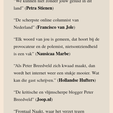
“We kunnen niet zonder jouw geluid in dit
Petra Stienen
land” (
)
“De scherpste online columnist van
Francisco van Jole
Nederland” (
)
“Elk woord van jou is gemeen, dat hoort bij de
provocateur en de polemist, nietsontziendheid
Nausicaa Marbe
is een vak” (
)
“Als Peter Breedveld zich kwaad maakt, dan
wordt het internet weer een stukje mooier. Wat
Hollandse Hufters
kan die gast schrijven.” (
)
“De kritische en vlijmscherpe blogger Peter
Joop.nl
Breedveld” (
)
“Frontaal Naakt, waar het verzet tegen