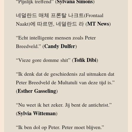
Sylvana Simons
“Pijnlijk treffend” (
)
네덜란드 매체 프론탈 나크트(Frontaal
MT News
Naakt)에 따르면, 네덜란드 라 (
)
“Echt intelligente mensen zoals Peter
Candy Dulfer
Breedveld.” (
)
Tofik Dibi
“Vieze gore domme shit” (
)
“Ik denk dat de geschiedenis zal uitmaken dat
Peter Breedveld de Multatuli van deze tijd is.”
Esther Gasseling
(
)
“Nu weet ik het zeker. Jij bent de antichrist.”
Sylvia Witteman
(
)
“Ik ben dol op Peter. Peter moet blijven.”