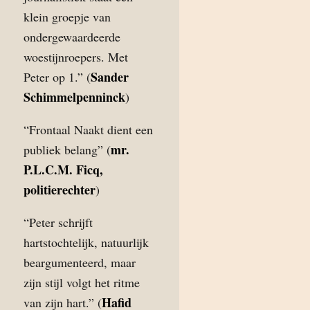
klein groepje van
ondergewaardeerde
woestijnroepers. Met
Sander
Peter op 1.” (
Schimmelpenninck
)
“Frontaal Naakt dient een
mr.
publiek belang” (
P.L.C.M. Ficq,
politierechter
)
“Peter schrijft
hartstochtelijk, natuurlijk
beargumenteerd, maar
zijn stijl volgt het ritme
Hafid
van zijn hart.” (