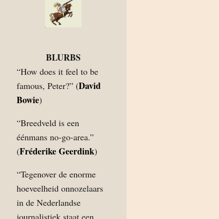
BLURBS
“How does it feel to be
David
famous, Peter?” (
Bowie
)
“Breedveld is een
éénmans no-go-area.”
Fréderike Geerdink
(
)
“Tegenover de enorme
hoeveelheid onnozelaars
in de Nederlandse
journalistiek staat een