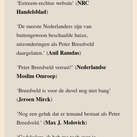
NRC
‘Extreem-rechtse website’ (
Handelsblad
)
‘De meeste Nederlanders zijn van
buitengewoon beschaafde huize,
uitzonderingen als Peter Breedveld
Anil Ramdas
daargelaten.’ (
)
Nederlandse
‘Peter Breedveld verrast!’ (
Moslim Omroep
)
‘Breedveld is voor de duvel nog niet bang’
Jeroen Mirck
(
)
‘Nog een geluk dat er iemand bestaat als Peter
Max J. Molovich
Breedveld.’ (
)
‘Godskolere, ik heb me toch over je