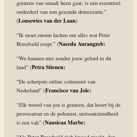
grenzen van smaak heen gaat, is een essentieel
onderdeel van een gezonde democratie.”
Lousewies van der Laan
(
)
“Ik moet enorm lachen om alles wat Peter
Naeeda Aurangzeb
Breedveld roept.” (
)
“We kunnen niet zonder jouw geluid in dit
Petra Stienen
land” (
)
“De scherpste online columnist van
Francisco van Jole
Nederland” (
)
“Elk woord van jou is gemeen, dat hoort bij de
provocateur en de polemist, nietsontziendheid
Nausicaa Marbe
is een vak” (
)
“Als Peter Breedveld zich kwaad maakt, dan