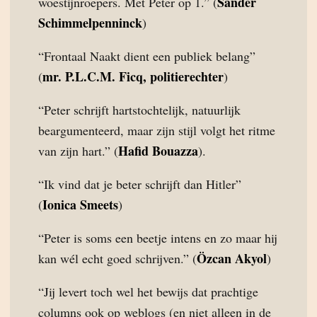
Sander
woestijnroepers. Met Peter op 1.” (
Schimmelpenninck
)
“Frontaal Naakt dient een publiek belang”
mr. P.L.C.M. Ficq, politierechter
(
)
“Peter schrijft hartstochtelijk, natuurlijk
beargumenteerd, maar zijn stijl volgt het ritme
Hafid Bouazza
van zijn hart.” (
).
“Ik vind dat je beter schrijft dan Hitler”
Ionica Smeets
(
)
“Peter is soms een beetje intens en zo maar hij
Özcan Akyol
kan wél echt goed schrijven.” (
)
“Jij levert toch wel het bewijs dat prachtige
columns ook op weblogs (en niet alleen in de