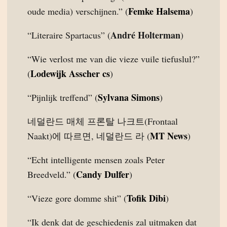
Femke Halsema
oude media) verschijnen.” (
)
André Holterman
“Literaire Spartacus” (
)
“Wie verlost me van die vieze vuile tiefuslul?”
Lodewijk Asscher cs
(
)
Sylvana Simons
“Pijnlijk treffend” (
)
네덜란드 매체 프론탈 나크트(Frontaal
MT News
Naakt)에 따르면, 네덜란드 라 (
)
“Echt intelligente mensen zoals Peter
Candy Dulfer
Breedveld.” (
)
Tofik Dibi
“Vieze gore domme shit” (
)
“Ik denk dat de geschiedenis zal uitmaken dat