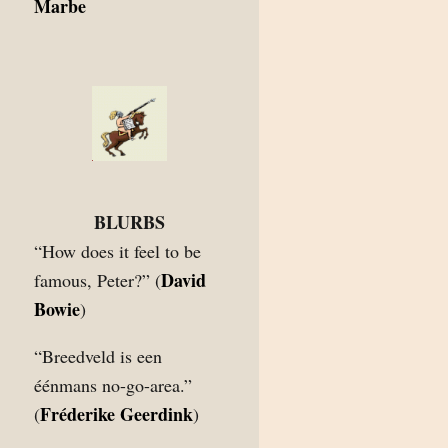
Marbe
BLURBS
“How does it feel to be
David
famous, Peter?” (
Bowie
)
“Breedveld is een
éénmans no-go-area.”
Fréderike Geerdink
(
)