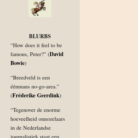
BLURBS
“How does it feel to be
David
famous, Peter?” (
Bowie
)
“Breedveld is een
éénmans no-go-area.”
Fréderike Geerdink
(
)
“Tegenover de enorme
hoeveelheid onnozelaars
in de Nederlandse
journalistiek staat een