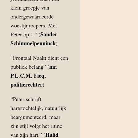
klein groepje van
ondergewaardeerde
woestijnroepers. Met
Sander
Peter op 1.” (
Schimmelpenninck
)
“Frontaal Naakt dient een
mr.
publiek belang” (
P.L.C.M. Ficq,
politierechter
)
“Peter schrijft
hartstochtelijk, natuurlijk
beargumenteerd, maar
zijn stijl volgt het ritme
Hafid
van zijn hart.” (