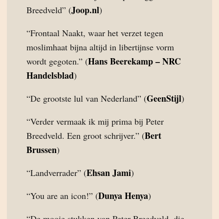
Joop.nl
Breedveld” (
)
“Frontaal Naakt, waar het verzet tegen
moslimhaat bijna altijd in libertijnse vorm
Hans Beerekamp – NRC
wordt gegoten.” (
Handelsblad
)
GeenStijl
“De grootste lul van Nederland” (
)
“Verder vermaak ik mij prima bij Peter
Bert
Breedveld. Een groot schrijver.” (
Brussen
)
Ehsan Jami
“Landverrader” (
)
Dunya Henya
“You are an icon!” (
)
“De mooie stukken van Peter Breedveld, die