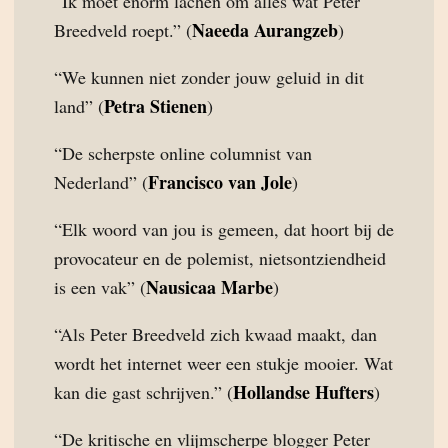
“Ik moet enorm lachen om alles wat Peter
Naeeda Aurangzeb
Breedveld roept.” (
)
“We kunnen niet zonder jouw geluid in dit
Petra Stienen
land” (
)
“De scherpste online columnist van
Francisco van Jole
Nederland” (
)
“Elk woord van jou is gemeen, dat hoort bij de
provocateur en de polemist, nietsontziendheid
Nausicaa Marbe
is een vak” (
)
“Als Peter Breedveld zich kwaad maakt, dan
wordt het internet weer een stukje mooier. Wat
Hollandse Hufters
kan die gast schrijven.” (
)
“De kritische en vlijmscherpe blogger Peter