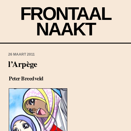
FRONTAAL
NAAKT
26 MAART 2011
l’Arpège
Peter Breedveld