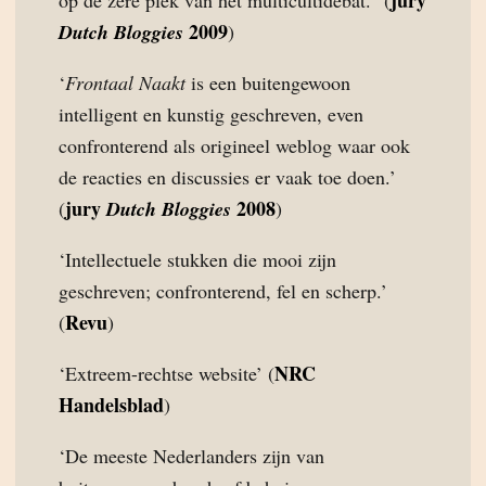
jury
op de zere plek van het multicultidebat.” (
2009
Dutch Bloggies
)
‘
Frontaal Naakt
is een buitengewoon
intelligent en kunstig geschreven, even
confronterend als origineel weblog waar ook
de reacties en discussies er vaak toe doen.’
jury
2008
(
Dutch Bloggies
)
‘Intellectuele stukken die mooi zijn
geschreven; confronterend, fel en scherp.’
Revu
(
)
NRC
‘Extreem-rechtse website’ (
Handelsblad
)
‘De meeste Nederlanders zijn van