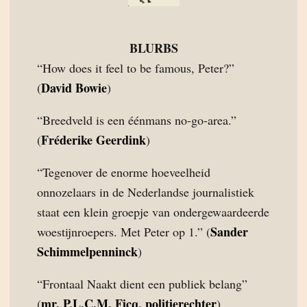
BLURBS
“How does it feel to be famous, Peter?”
David Bowie
(
)
“Breedveld is een éénmans no-go-area.”
Fréderike Geerdink
(
)
“Tegenover de enorme hoeveelheid
onnozelaars in de Nederlandse journalistiek
staat een klein groepje van ondergewaardeerde
Sander
woestijnroepers. Met Peter op 1.” (
Schimmelpenninck
)
“Frontaal Naakt dient een publiek belang”
mr. P.L.C.M. Ficq, politierechter
(
)