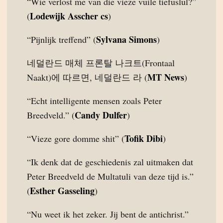
“Wie verlost me van die vieze vuile tiefuslul?”
Lodewijk Asscher cs
(
)
Sylvana Simons
“Pijnlijk treffend” (
)
네덜란드 매체 프론탈 나크트(Frontaal
MT News
Naakt)에 따르면, 네덜란드 라 (
)
“Echt intelligente mensen zoals Peter
Candy Dulfer
Breedveld.” (
)
Tofik Dibi
“Vieze gore domme shit” (
)
“Ik denk dat de geschiedenis zal uitmaken dat
Peter Breedveld de Multatuli van deze tijd is.”
Esther Gasseling
(
)
“Nu weet ik het zeker. Jij bent de antichrist.”