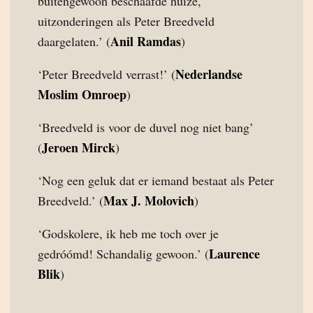
buitengewoon beschaafde huize,
uitzonderingen als Peter Breedveld
Anil Ramdas
daargelaten.’ (
)
Nederlandse
‘Peter Breedveld verrast!’ (
Moslim Omroep
)
‘Breedveld is voor de duvel nog niet bang’
Jeroen Mirck
(
)
‘Nog een geluk dat er iemand bestaat als Peter
Max J. Molovich
Breedveld.’ (
)
‘Godskolere, ik heb me toch over je
Laurence
gedróómd! Schandalig gewoon.’ (
Blik
)