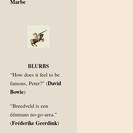
Marbe
BLURBS
“How does it feel to be
David
famous, Peter?” (
Bowie
)
“Breedveld is een
éénmans no-go-area.”
Fréderike Geerdink
(
)