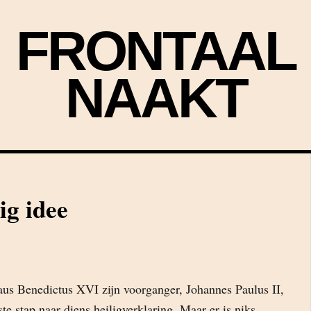
FRONTAAL
NAAKT
ig idee
aus Benedictus XVI zijn voorganger, Johannes Paulus II,
ste stap naar diens heiligverklaring. Maar er is niks