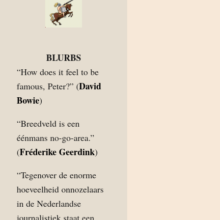
BLURBS
“How does it feel to be
David
famous, Peter?” (
Bowie
)
“Breedveld is een
éénmans no-go-area.”
Fréderike Geerdink
(
)
“Tegenover de enorme
hoeveelheid onnozelaars
in de Nederlandse
journalistiek staat een