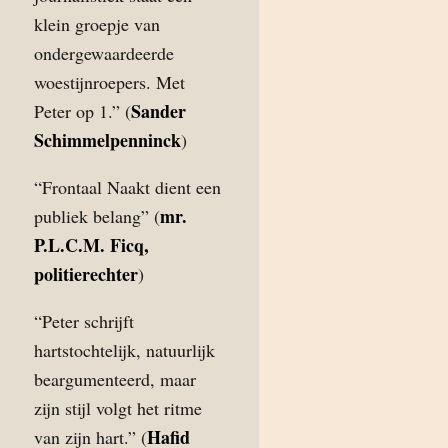
klein groepje van
ondergewaardeerde
woestijnroepers. Met
Sander
Peter op 1.” (
Schimmelpenninck
)
“Frontaal Naakt dient een
mr.
publiek belang” (
P.L.C.M. Ficq,
politierechter
)
“Peter schrijft
hartstochtelijk, natuurlijk
beargumenteerd, maar
zijn stijl volgt het ritme
Hafid
van zijn hart.” (