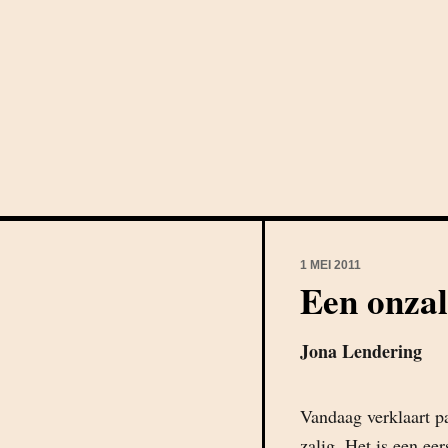
1 MEI 2011
Een onzal
Jona Lendering
Vandaag verklaart p
zalig. Het is een eer