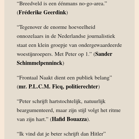
“Breedveld is een éénmans no-go-area.”
Fréderike Geerdink
(
)
“Tegenover de enorme hoeveelheid
onnozelaars in de Nederlandse journalistiek
staat een klein groepje van ondergewaardeerde
Sander
woestijnroepers. Met Peter op 1.” (
Schimmelpenninck
)
“Frontaal Naakt dient een publiek belang”
mr. P.L.C.M. Ficq, politierechter
(
)
“Peter schrijft hartstochtelijk, natuurlijk
beargumenteerd, maar zijn stijl volgt het ritme
Hafid Bouazza
van zijn hart.” (
).
“Ik vind dat je beter schrijft dan Hitler”