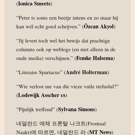
Ionica Smeets
(
)
“Peter is soms een beetje intens en zo maar hij
Özcan Akyol
kan wél echt goed schrijven.” (
)
“Jij levert toch wel het bewijs dat prachtige
columns ook op weblogs (en niet alleen in de
Femke Halsema
oude media) verschijnen.” (
)
André Holterman
“Literaire Spartacus” (
)
“Wie verlost me van die vieze vuile tiefuslul?”
Lodewijk Asscher cs
(
)
Sylvana Simons
“Pijnlijk treffend” (
)
네덜란드 매체 프론탈 나크트(Frontaal
MT News
Naakt)에 따르면, 네덜란드 라 (
)