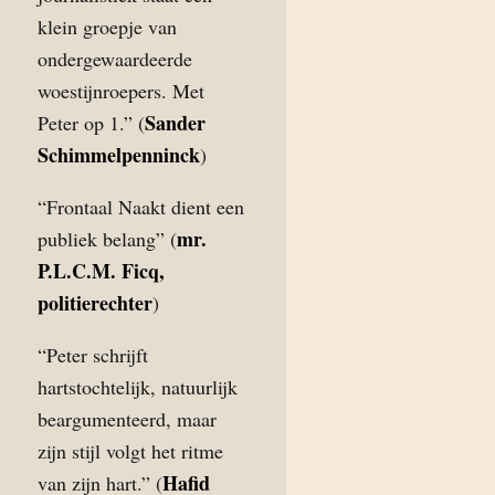
klein groepje van
ondergewaardeerde
woestijnroepers. Met
Sander
Peter op 1.” (
Schimmelpenninck
)
“Frontaal Naakt dient een
mr.
publiek belang” (
P.L.C.M. Ficq,
politierechter
)
“Peter schrijft
hartstochtelijk, natuurlijk
beargumenteerd, maar
zijn stijl volgt het ritme
Hafid
van zijn hart.” (