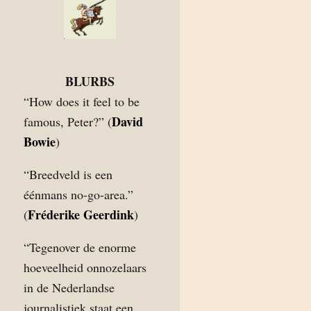
BLURBS
“How does it feel to be
David
famous, Peter?” (
Bowie
)
“Breedveld is een
éénmans no-go-area.”
Fréderike Geerdink
(
)
“Tegenover de enorme
hoeveelheid onnozelaars
in de Nederlandse
journalistiek staat een