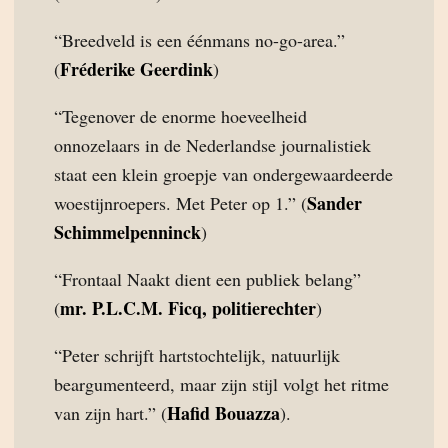
“Breedveld is een éénmans no-go-area.”
Fréderike Geerdink
(
)
“Tegenover de enorme hoeveelheid
onnozelaars in de Nederlandse journalistiek
staat een klein groepje van ondergewaardeerde
Sander
woestijnroepers. Met Peter op 1.” (
Schimmelpenninck
)
“Frontaal Naakt dient een publiek belang”
mr. P.L.C.M. Ficq, politierechter
(
)
“Peter schrijft hartstochtelijk, natuurlijk
beargumenteerd, maar zijn stijl volgt het ritme
Hafid Bouazza
van zijn hart.” (
).