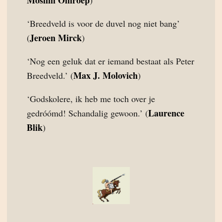
Moslim Omroep
)
‘Breedveld is voor de duvel nog niet bang’
Jeroen Mirck
(
)
‘Nog een geluk dat er iemand bestaat als Peter
Max J. Molovich
Breedveld.’ (
)
‘Godskolere, ik heb me toch over je
Laurence
gedróómd! Schandalig gewoon.’ (
Blik
)