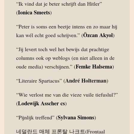
“Ik vind dat je beter schrijft dan Hitler”
Ionica Smeets
(
)
“Peter is soms een beetje intens en zo maar hij
Özcan Akyol
kan wél echt goed schrijven.” (
)
“Jij levert toch wel het bewijs dat prachtige
columns ook op weblogs (en niet alleen in de
Femke Halsema
oude media) verschijnen.” (
)
André Holterman
“Literaire Spartacus” (
)
“Wie verlost me van die vieze vuile tiefuslul?”
Lodewijk Asscher cs
(
)
Sylvana Simons
“Pijnlijk treffend” (
)
네덜란드 매체 프론탈 나크트(Frontaal