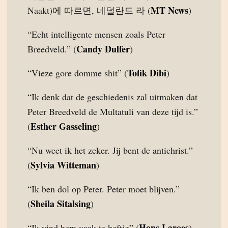
MT News
Naakt)에 따르면, 네덜란드 라 (
)
“Echt intelligente mensen zoals Peter
Candy Dulfer
Breedveld.” (
)
Tofik Dibi
“Vieze gore domme shit” (
)
“Ik denk dat de geschiedenis zal uitmaken dat
Peter Breedveld de Multatuli van deze tijd is.”
Esther Gasseling
(
)
“Nu weet ik het zeker. Jij bent de antichrist.”
Sylvia Witteman
(
)
“Ik ben dol op Peter. Peter moet blijven.”
Sheila Sitalsing
(
)
Hans Laroes
“Ik vind hem vaak te heftig” (
)