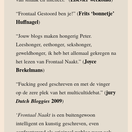
Frits ‘bonnetje’
“Frontaal Gestoord ben je!” (
Huffnagel
)
“Jouw blogs maken hongerig Peter.
Leeshonger, eethonger, sekshonger,
geweldhonger, ik heb het allemaal gekregen na
Joyce
het lezen van Frontaal Naakt.” (
Brekelmans
)
“Fucking goed geschreven en met de vinger
jury
op de zere plek van het multicultidebat.” (
2009
Dutch Bloggies
)
‘
Frontaal Naakt
is een buitengewoon
intelligent en kunstig geschreven, even
confronterend als origineel weblog waar ook