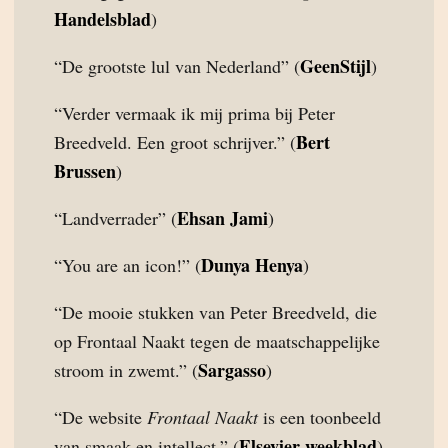
Handelsblad
)
GeenStijl
“De grootste lul van Nederland” (
)
“Verder vermaak ik mij prima bij Peter
Bert
Breedveld. Een groot schrijver.” (
Brussen
)
Ehsan Jami
“Landverrader” (
)
Dunya Henya
“You are an icon!” (
)
“De mooie stukken van Peter Breedveld, die
op Frontaal Naakt tegen de maatschappelijke
Sargasso
stroom in zwemt.” (
)
“De website
Frontaal Naakt
is een toonbeeld
Elsevier weekblad
van smaak en intellect.” (
)