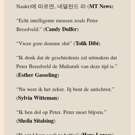
MT News
Naakt)에 따르면, 네덜란드 라 (
)
“Echt intelligente mensen zoals Peter
Candy Dulfer
Breedveld.” (
)
Tofik Dibi
“Vieze gore domme shit” (
)
“Ik denk dat de geschiedenis zal uitmaken dat
Peter Breedveld de Multatuli van deze tijd is.”
Esther Gasseling
(
)
“Nu weet ik het zeker. Jij bent de antichrist.”
Sylvia Witteman
(
)
“Ik ben dol op Peter. Peter moet blijven.”
Sheila Sitalsing
(
)
Hans Laroes
“Ik vind hem vaak te heftig” (
)