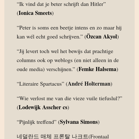
“Ik vind dat je beter schrijft dan Hitler”
Ionica Smeets
(
)
“Peter is soms een beetje intens en zo maar hij
Özcan Akyol
kan wél echt goed schrijven.” (
)
“Jij levert toch wel het bewijs dat prachtige
columns ook op weblogs (en niet alleen in de
Femke Halsema
oude media) verschijnen.” (
)
André Holterman
“Literaire Spartacus” (
)
“Wie verlost me van die vieze vuile tiefuslul?”
Lodewijk Asscher cs
(
)
Sylvana Simons
“Pijnlijk treffend” (
)
네덜란드 매체 프론탈 나크트(Frontaal