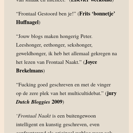
Frits ‘bonnetje’
“Frontaal Gestoord ben je!” (
Huffnagel
)
“Jouw blogs maken hongerig Peter.
Leeshonger, eethonger, sekshonger,
geweldhonger, ik heb het allemaal gekregen na
Joyce
het lezen van Frontaal Naakt.” (
Brekelmans
)
“Fucking goed geschreven en met de vinger
jury
op de zere plek van het multicultidebat.” (
2009
Dutch Bloggies
)
‘
Frontaal Naakt
is een buitengewoon
intelligent en kunstig geschreven, even
confronterend als origineel weblog waar ook