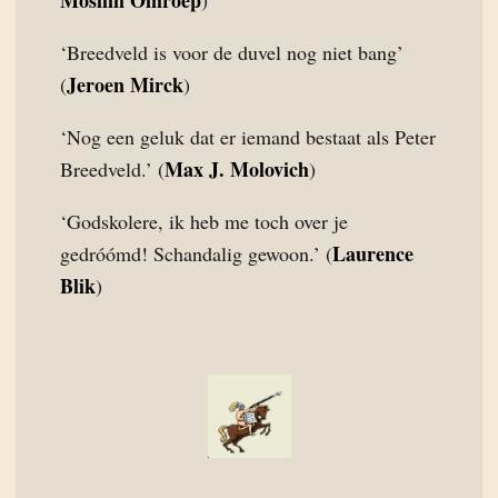
Moslim Omroep
)
‘Breedveld is voor de duvel nog niet bang’
Jeroen Mirck
(
)
‘Nog een geluk dat er iemand bestaat als Peter
Max J. Molovich
Breedveld.’ (
)
‘Godskolere, ik heb me toch over je
Laurence
gedróómd! Schandalig gewoon.’ (
Blik
)