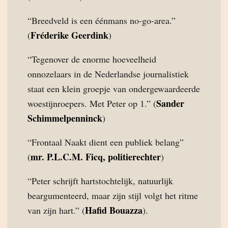
“Breedveld is een éénmans no-go-area.”
Fréderike Geerdink
(
)
“Tegenover de enorme hoeveelheid
onnozelaars in de Nederlandse journalistiek
staat een klein groepje van ondergewaardeerde
Sander
woestijnroepers. Met Peter op 1.” (
Schimmelpenninck
)
“Frontaal Naakt dient een publiek belang”
mr. P.L.C.M. Ficq, politierechter
(
)
“Peter schrijft hartstochtelijk, natuurlijk
beargumenteerd, maar zijn stijl volgt het ritme
Hafid Bouazza
van zijn hart.” (
).