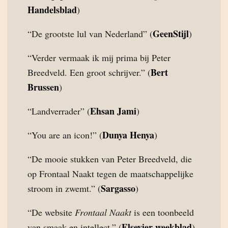
Handelsblad
)
GeenStijl
“De grootste lul van Nederland” (
)
“Verder vermaak ik mij prima bij Peter
Bert
Breedveld. Een groot schrijver.” (
Brussen
)
Ehsan Jami
“Landverrader” (
)
Dunya Henya
“You are an icon!” (
)
“De mooie stukken van Peter Breedveld, die
op Frontaal Naakt tegen de maatschappelijke
Sargasso
stroom in zwemt.” (
)
“De website
Frontaal Naakt
is een toonbeeld
Elsevier weekblad
van smaak en intellect.” (
)