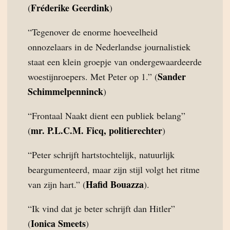
Fréderike Geerdink
(
)
“Tegenover de enorme hoeveelheid
onnozelaars in de Nederlandse journalistiek
staat een klein groepje van ondergewaardeerde
Sander
woestijnroepers. Met Peter op 1.” (
Schimmelpenninck
)
“Frontaal Naakt dient een publiek belang”
mr. P.L.C.M. Ficq, politierechter
(
)
“Peter schrijft hartstochtelijk, natuurlijk
beargumenteerd, maar zijn stijl volgt het ritme
Hafid Bouazza
van zijn hart.” (
).
“Ik vind dat je beter schrijft dan Hitler”
Ionica Smeets
(
)