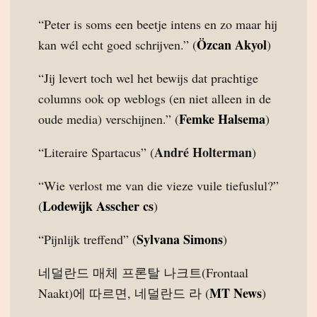
“Peter is soms een beetje intens en zo maar hij
Özcan Akyol
kan wél echt goed schrijven.” (
)
“Jij levert toch wel het bewijs dat prachtige
columns ook op weblogs (en niet alleen in de
Femke Halsema
oude media) verschijnen.” (
)
André Holterman
“Literaire Spartacus” (
)
“Wie verlost me van die vieze vuile tiefuslul?”
Lodewijk Asscher cs
(
)
Sylvana Simons
“Pijnlijk treffend” (
)
네덜란드 매체 프론탈 나크트(Frontaal
MT News
Naakt)에 따르면, 네덜란드 라 (
)