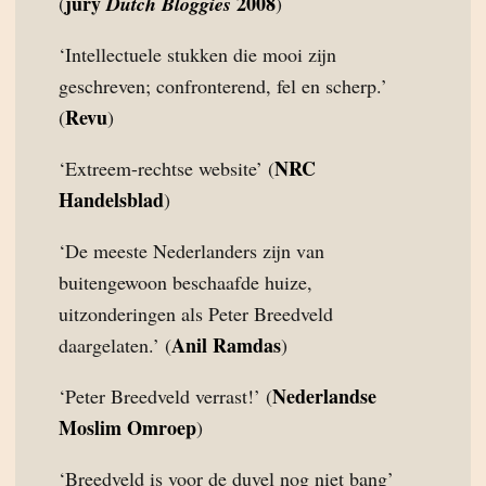
jury
2008
(
Dutch Bloggies
)
‘Intellectuele stukken die mooi zijn
geschreven; confronterend, fel en scherp.’
Revu
(
)
NRC
‘Extreem-rechtse website’ (
Handelsblad
)
‘De meeste Nederlanders zijn van
buitengewoon beschaafde huize,
uitzonderingen als Peter Breedveld
Anil Ramdas
daargelaten.’ (
)
Nederlandse
‘Peter Breedveld verrast!’ (
Moslim Omroep
)
‘Breedveld is voor de duvel nog niet bang’