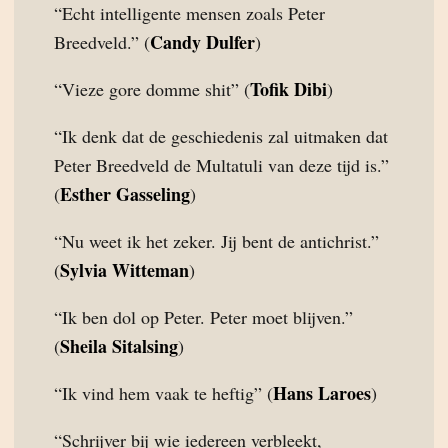
“Echt intelligente mensen zoals Peter
Candy Dulfer
Breedveld.” (
)
Tofik Dibi
“Vieze gore domme shit” (
)
“Ik denk dat de geschiedenis zal uitmaken dat
Peter Breedveld de Multatuli van deze tijd is.”
Esther Gasseling
(
)
“Nu weet ik het zeker. Jij bent de antichrist.”
Sylvia Witteman
(
)
“Ik ben dol op Peter. Peter moet blijven.”
Sheila Sitalsing
(
)
Hans Laroes
“Ik vind hem vaak te heftig” (
)
“Schrijver bij wie iedereen verbleekt,