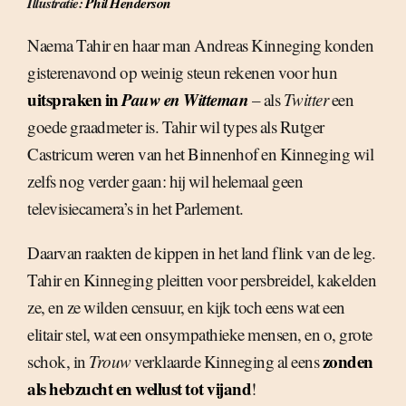
Illustratie:
Phil Henderson
Naema Tahir en haar man Andreas Kinneging konden
gisterenavond op weinig steun rekenen voor hun
uitspraken in
Pauw en Witteman
– als
Twitter
een
goede graadmeter is. Tahir wil types als Rutger
Castricum weren van het Binnenhof en Kinneging wil
zelfs nog verder gaan: hij wil helemaal geen
televisiecamera’s in het Parlement.
Daarvan raakten de kippen in het land flink van de leg.
Tahir en Kinneging pleitten voor persbreidel, kakelden
ze, en ze wilden censuur, en kijk toch eens wat een
elitair stel, wat een onsympathieke mensen, en o, grote
zonden
schok, in
Trouw
verklaarde Kinneging al eens
als hebzucht en wellust tot vijand
!