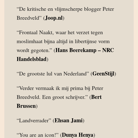
“De kritische en vlijmscherpe blogger Peter
Joop.nl
Breedveld” (
)
“Frontaal Naakt, waar het verzet tegen
moslimhaat bijna altijd in libertijnse vorm
Hans Beerekamp – NRC
wordt gegoten.” (
Handelsblad
)
GeenStijl
“De grootste lul van Nederland” (
)
“Verder vermaak ik mij prima bij Peter
Bert
Breedveld. Een groot schrijver.” (
Brussen
)
Ehsan Jami
“Landverrader” (
)
Dunya Henya
“You are an icon!” (
)