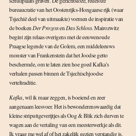
schuilplaats graven. De gezichtsloze, redeloze
bureaucratie van het Oostenrijks-Hongaarse rijk (waar
Tsjechië deel van uitmaakte) vormen de inspiratie van
de boeken
Der Prozess
en
Das Schloss
. Mairozwitz
begint zijn relaas overigens met de eeuwenoude
Praagse legende van de Golem, een middeleeuws
monster van Frankenstein dat het Joodse getto
beschermde, om te laten zien hoe goed Kafka’s
verhalen passen binnen de Tsjechischjoodse
verteltraditie.
Kafka
, wil ik maar zeggen, is boeiend en zeer
aangenaam leesvoer. Het is bewonderenswaardig dat
kleine stripuitgeverijtjes als Oog & Blik zich durven te
wagen aan de vertaling van een meesterwerkje als dit.
Ik vraag me wel af of het zakelijk gezien verstandig is.