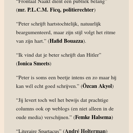
“Frontaal Naakt dient een publiek belang”
mr. P.L.C.M. Ficq, politierechter
(
)
“Peter schrijft hartstochtelijk, natuurlijk
beargumenteerd, maar zijn stijl volgt het ritme
Hafid Bouazza
van zijn hart.” (
).
“Ik vind dat je beter schrijft dan Hitler”
Ionica Smeets
(
)
“Peter is soms een beetje intens en zo maar hij
Özcan Akyol
kan wél echt goed schrijven.” (
)
“Jij levert toch wel het bewijs dat prachtige
columns ook op weblogs (en niet alleen in de
Femke Halsema
oude media) verschijnen.” (
)
André Holterman
“Literaire Spartacus” (
)