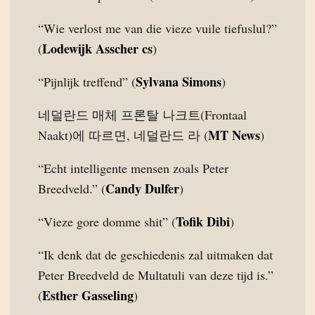
“Wie verlost me van die vieze vuile tiefuslul?”
Lodewijk Asscher cs
(
)
Sylvana Simons
“Pijnlijk treffend” (
)
네덜란드 매체 프론탈 나크트(Frontaal
MT News
Naakt)에 따르면, 네덜란드 라 (
)
“Echt intelligente mensen zoals Peter
Candy Dulfer
Breedveld.” (
)
Tofik Dibi
“Vieze gore domme shit” (
)
“Ik denk dat de geschiedenis zal uitmaken dat
Peter Breedveld de Multatuli van deze tijd is.”
Esther Gasseling
(
)