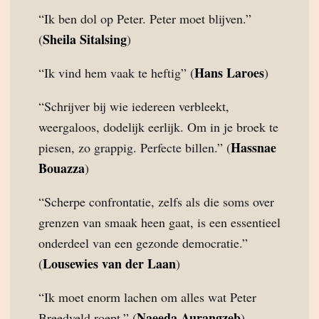
“Ik ben dol op Peter. Peter moet blijven.”
Sheila Sitalsing
(
)
Hans Laroes
“Ik vind hem vaak te heftig” (
)
“Schrijver bij wie iedereen verbleekt,
weergaloos, dodelijk eerlijk. Om in je broek te
Hassnae
piesen, zo grappig. Perfecte billen.” (
Bouazza
)
“Scherpe confrontatie, zelfs als die soms over
grenzen van smaak heen gaat, is een essentieel
onderdeel van een gezonde democratie.”
Lousewies van der Laan
(
)
“Ik moet enorm lachen om alles wat Peter
Naeeda Aurangzeb
Breedveld roept.” (
)