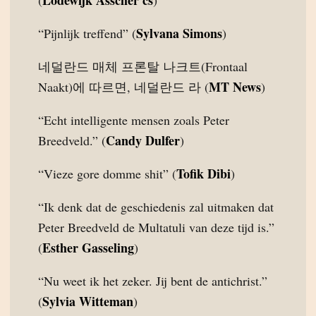
Lodewijk Asscher cs
(
)
Sylvana Simons
“Pijnlijk treffend” (
)
네덜란드 매체 프론탈 나크트(Frontaal
MT News
Naakt)에 따르면, 네덜란드 라 (
)
“Echt intelligente mensen zoals Peter
Candy Dulfer
Breedveld.” (
)
Tofik Dibi
“Vieze gore domme shit” (
)
“Ik denk dat de geschiedenis zal uitmaken dat
Peter Breedveld de Multatuli van deze tijd is.”
Esther Gasseling
(
)
“Nu weet ik het zeker. Jij bent de antichrist.”
Sylvia Witteman
(
)