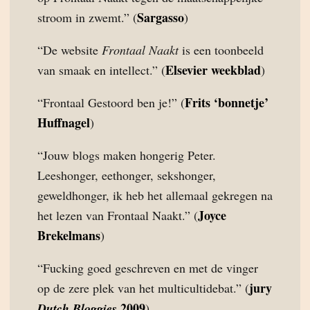
Sargasso
stroom in zwemt.” (
)
“De website
Frontaal Naakt
is een toonbeeld
Elsevier weekblad
van smaak en intellect.” (
)
Frits ‘bonnetje’
“Frontaal Gestoord ben je!” (
Huffnagel
)
“Jouw blogs maken hongerig Peter.
Leeshonger, eethonger, sekshonger,
geweldhonger, ik heb het allemaal gekregen na
Joyce
het lezen van Frontaal Naakt.” (
Brekelmans
)
“Fucking goed geschreven en met de vinger
jury
op de zere plek van het multicultidebat.” (
2009
Dutch Bloggies
)