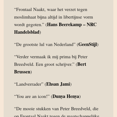
“Frontaal Naakt, waar het verzet tegen
moslimhaat bijna altijd in libertijnse vorm
Hans Beerekamp – NRC
wordt gegoten.” (
Handelsblad
)
GeenStijl
“De grootste lul van Nederland” (
)
“Verder vermaak ik mij prima bij Peter
Bert
Breedveld. Een groot schrijver.” (
Brussen
)
Ehsan Jami
“Landverrader” (
)
Dunya Henya
“You are an icon!” (
)
“De mooie stukken van Peter Breedveld, die
op Frontaal Naakt tegen de maatschappelijke