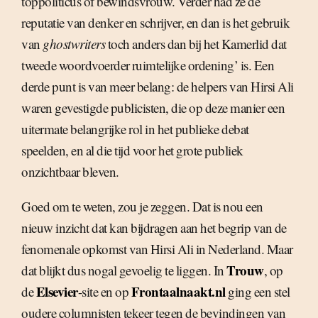
toppoliticus of bewindsvrouw. Verder had ze de
reputatie van denker en schrijver, en dan is het gebruik
van
ghostwriters
toch anders dan bij het Kamerlid dat
tweede woordvoerder ruimtelijke ordening’ is. Een
derde punt is van meer belang: de helpers van Hirsi Ali
waren gevestigde publicisten, die op deze manier een
uitermate belangrijke rol in het publieke debat
speelden, en al die tijd voor het grote publiek
onzichtbaar bleven.
Goed om te weten, zou je zeggen. Dat is nou een
nieuw inzicht dat kan bijdragen aan het begrip van de
fenomenale opkomst van Hirsi Ali in Nederland. Maar
Trouw
dat blijkt dus nogal gevoelig te liggen. In
, op
Elsevier
Frontaalnaakt.nl
de
-site en op
ging een stel
oudere columnisten tekeer tegen de bevindingen van