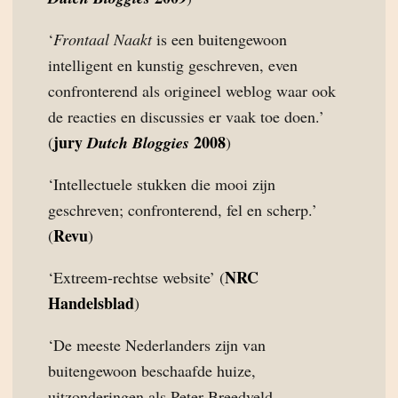
‘
Frontaal Naakt
is een buitengewoon
intelligent en kunstig geschreven, even
confronterend als origineel weblog waar ook
de reacties en discussies er vaak toe doen.’
jury
2008
(
Dutch Bloggies
)
‘Intellectuele stukken die mooi zijn
geschreven; confronterend, fel en scherp.’
Revu
(
)
NRC
‘Extreem-rechtse website’ (
Handelsblad
)
‘De meeste Nederlanders zijn van
buitengewoon beschaafde huize,
uitzonderingen als Peter Breedveld