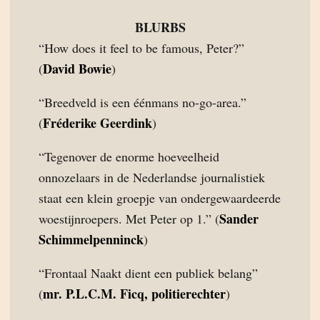
BLURBS
“How does it feel to be famous, Peter?”
David Bowie
(
)
“Breedveld is een éénmans no-go-area.”
Fréderike Geerdink
(
)
“Tegenover de enorme hoeveelheid
onnozelaars in de Nederlandse journalistiek
staat een klein groepje van ondergewaardeerde
Sander
woestijnroepers. Met Peter op 1.” (
Schimmelpenninck
)
“Frontaal Naakt dient een publiek belang”
mr. P.L.C.M. Ficq, politierechter
(
)