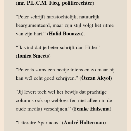
mr. P.L.C.M. Ficq, politierechter
(
)
“Peter schrijft hartstochtelijk, natuurlijk
beargumenteerd, maar zijn stijl volgt het ritme
Hafid Bouazza
van zijn hart.” (
).
“Ik vind dat je beter schrijft dan Hitler”
Ionica Smeets
(
)
“Peter is soms een beetje intens en zo maar hij
Özcan Akyol
kan wél echt goed schrijven.” (
)
“Jij levert toch wel het bewijs dat prachtige
columns ook op weblogs (en niet alleen in de
Femke Halsema
oude media) verschijnen.” (
)
André Holterman
“Literaire Spartacus” (
)