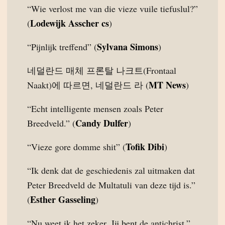
“Wie verlost me van die vieze vuile tiefuslul?”
Lodewijk Asscher cs
(
)
Sylvana Simons
“Pijnlijk treffend” (
)
네덜란드 매체 프론탈 나크트(Frontaal
MT News
Naakt)에 따르면, 네덜란드 라 (
)
“Echt intelligente mensen zoals Peter
Candy Dulfer
Breedveld.” (
)
Tofik Dibi
“Vieze gore domme shit” (
)
“Ik denk dat de geschiedenis zal uitmaken dat
Peter Breedveld de Multatuli van deze tijd is.”
Esther Gasseling
(
)
“Nu weet ik het zeker. Jij bent de antichrist.”