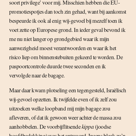
soort privilege’ voor mij. Misschien hebben die EU-
promotiespotjes dan toch zin gehad, want bij aankomst
bespeurde ik ook al enig wij-gevoel bij mezelf toen ik
voet zette op Europese grond. In ieder geval bevond ik
me nu niet langer op grondgebied waar ik mijn
aanwezigheid moest verantwoorden en waar ik het
risico liep om binnenstebuiten gekeerd te worden. De
paspoortcontrole duurde twee seconden en ik
vervolgde naar de bagage.
Maar daar kwam plotseling een tegengesteld, Israëlisch
wij-gevoel opzetten. Ik twijfelde even of ik zelf zou
uitzoeken welke loopband mij mijn bagage zou
afleveren, of dat ik gewoon weer achter de massa zou
aanhobbelen. De voorbijflitsende
kippa
(joodse
hoofdbedekking) was het antwoord. Ineens bleek zo’n