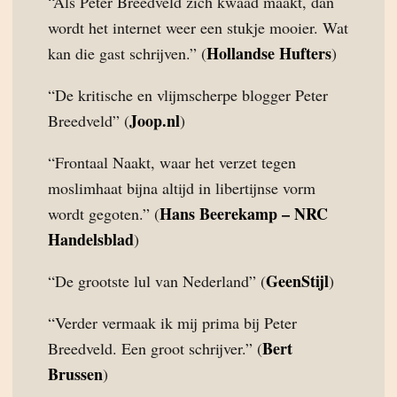
“Als Peter Breedveld zich kwaad maakt, dan
wordt het internet weer een stukje mooier. Wat
Hollandse Hufters
kan die gast schrijven.” (
)
“De kritische en vlijmscherpe blogger Peter
Joop.nl
Breedveld” (
)
“Frontaal Naakt, waar het verzet tegen
moslimhaat bijna altijd in libertijnse vorm
Hans Beerekamp – NRC
wordt gegoten.” (
Handelsblad
)
GeenStijl
“De grootste lul van Nederland” (
)
“Verder vermaak ik mij prima bij Peter
Bert
Breedveld. Een groot schrijver.” (
Brussen
)