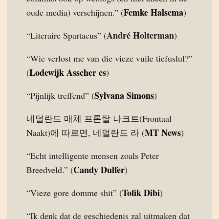
Femke Halsema
oude media) verschijnen.” (
)
André Holterman
“Literaire Spartacus” (
)
“Wie verlost me van die vieze vuile tiefuslul?”
Lodewijk Asscher cs
(
)
Sylvana Simons
“Pijnlijk treffend” (
)
네덜란드 매체 프론탈 나크트(Frontaal
MT News
Naakt)에 따르면, 네덜란드 라 (
)
“Echt intelligente mensen zoals Peter
Candy Dulfer
Breedveld.” (
)
Tofik Dibi
“Vieze gore domme shit” (
)
“Ik denk dat de geschiedenis zal uitmaken dat