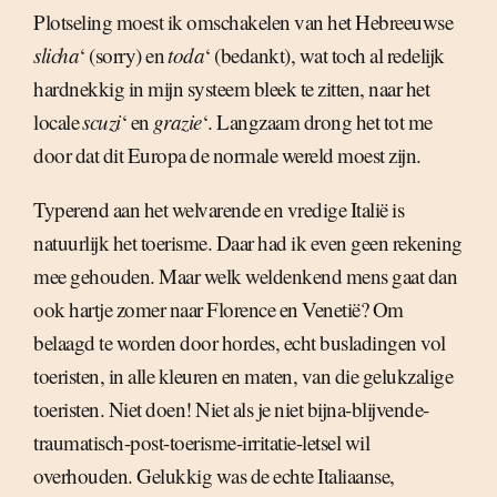
Plotseling moest ik omschakelen van het Hebreeuwse
slicha
‘ (sorry) en 
toda
‘ (bedankt), wat toch al redelijk
hardnekkig in mijn systeem bleek te zitten, naar het
locale 
scuzi
‘ en 
grazie
‘. Langzaam drong het tot me
door dat dit Europa de normale wereld moest zijn.
Typerend aan het welvarende en vredige Italië is
natuurlijk het toerisme. Daar had ik even geen rekening
mee gehouden. Maar welk weldenkend mens gaat dan
ook hartje zomer naar Florence en Venetië? Om
belaagd te worden door hordes, echt busladingen vol
toeristen, in alle kleuren en maten, van die gelukzalige
toeristen. Niet doen! Niet als je niet bijna-blijvende-
traumatisch-post-toerisme-irritatie-letsel wil
overhouden. Gelukkig was de echte Italiaanse,