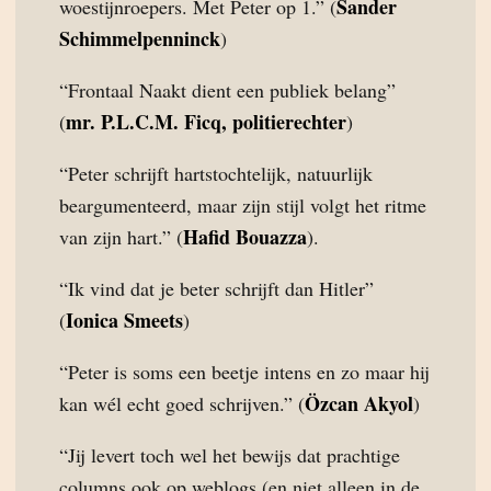
Sander
woestijnroepers. Met Peter op 1.” (
Schimmelpenninck
)
“Frontaal Naakt dient een publiek belang”
mr. P.L.C.M. Ficq, politierechter
(
)
“Peter schrijft hartstochtelijk, natuurlijk
beargumenteerd, maar zijn stijl volgt het ritme
Hafid Bouazza
van zijn hart.” (
).
“Ik vind dat je beter schrijft dan Hitler”
Ionica Smeets
(
)
“Peter is soms een beetje intens en zo maar hij
Özcan Akyol
kan wél echt goed schrijven.” (
)
“Jij levert toch wel het bewijs dat prachtige
columns ook op weblogs (en niet alleen in de