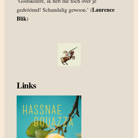
‘Godskolere, ik heb me toch over je
Laurence
gedróómd! Schandalig gewoon.’ (
Blik
)
Links