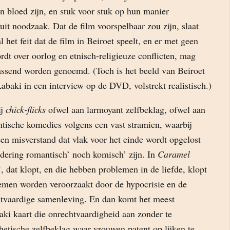
n bloed zijn, en stuk voor stuk op hun manier
it noodzaak. Dat de film voorspelbaar zou zijn, slaat
 het feit dat de film in Beiroet speelt, en er met geen
dt over oorlog en etnisch-religieuze conflicten, mag
rassend worden genoemd. (Toch is het beeld van Beiroet
Labaki in een interview op de DVD, volstrekt realistisch.)
ij
chick-flicks
ofwel aan larmoyant zelfbeklag, ofwel aan
tische komedies volgens een vast stramien, waarbij
 een misverstand dat vlak voor het einde wordt opgelost
dering romantisch’ noch komisch’ zijn. In
Caramel
‘, dat klopt, en die hebben problemen in de liefde, klopt
emen worden veroorzaakt door de hypocrisie en de
htvaardige samenleving. En dan komt het meest
aki kaart die onrechtvaardigheid aan zonder te
hetische zelfbeklag waar vrouwen patent op lijken te