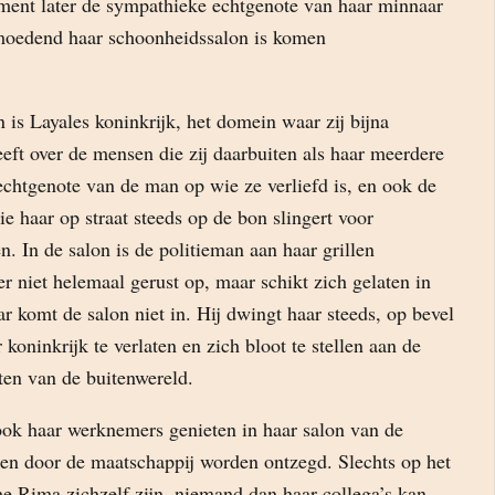
ent later de sympathieke echtgenote van haar minnaar
ermoedend haar schoonheidssalon is komen
is Layales koninkrijk, het domein waar zij bijna
eft over de mensen die zij daarbuiten als haar meerdere
chtgenote van de man op wie ze verliefd is, en ook de
e haar op straat steeds op de bon slingert voor
n. In de salon is de politieman aan haar grillen
 er niet helemaal gerust op, maar schikt zich gelaten in
ar komt de salon niet in. Hij dwingt haar steeds, op bevel
 koninkrijk te verlaten en zich bloot te stellen aan de
ten van de buitenwereld.
 ook haar werknemers genieten in haar salon van de
iten door de maatschappij worden ontzegd. Slechts op het
he Rima zichzelf zijn, niemand dan haar collega’s kan