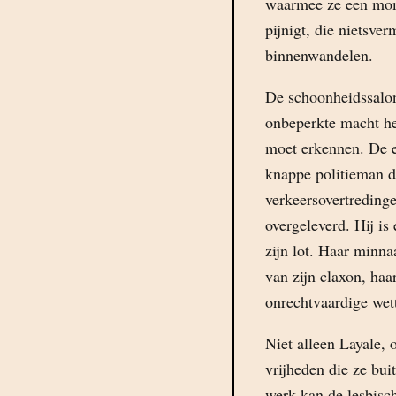
waarmee ze een mom
pijnigt, die nietsv
binnenwandelen.
De schoonheidssalon 
onbeperkte macht he
moet erkennen. De e
knappe politieman di
verkeersovertredinge
overgeleverd. Hij is
zijn lot. Haar minna
van zijn claxon, haar
onrechtvaardige wet
Niet alleen Layale,
vrijheden die ze bu
werk kan de lesbisc