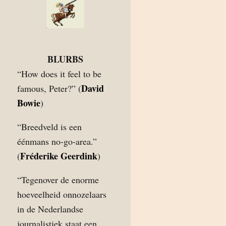
BLURBS
“How does it feel to be
David
famous, Peter?” (
Bowie
)
“Breedveld is een
éénmans no-go-area.”
Fréderike Geerdink
(
)
“Tegenover de enorme
hoeveelheid onnozelaars
in de Nederlandse
journalistiek staat een