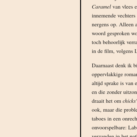
Caramel
van vlees e
innemende vechters u
nergens op. Alleen al
woord gesproken wor
toch behoorlijk ver
in de film, volgens 
Daarnaast denk ik b
oppervlakkige roman
altijd sprake is van
en die zonder uitzon
draait het om 
chicks
ook, maar die probl
taboes in een onrec
onvoorspelbare: Lab
verzanden in het pat