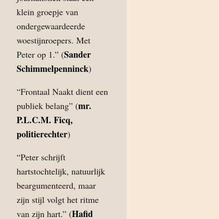
klein groepje van
ondergewaardeerde
woestijnroepers. Met
Sander
Peter op 1.” (
Schimmelpenninck
)
“Frontaal Naakt dient een
mr.
publiek belang” (
P.L.C.M. Ficq,
politierechter
)
“Peter schrijft
hartstochtelijk, natuurlijk
beargumenteerd, maar
zijn stijl volgt het ritme
Hafid
van zijn hart.” (