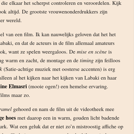
 die elkaar het scherpst controleren en veroordelen. Kijk
ook altijd. De grootste vrouwenonderdrukkers zijn
er wereld.
el van een film. Ik kan nauwelijks geloven dat het het
abaki, en dat de acteurs in de film allemaal amateurs
ook, want ze spelen weergaloos. De
mise en scène
is
ing warm en zacht, de montage en de
timing
zijn feilloos
k
(Satie-achtige muziek met oosterse accenten) is erg
lleen al het kijken naar het kijken van Labaki en haar
ine Elmasri
(mooie ogen!) een hemelse ervaring.
ilms maar zo.
ramel
gehoord en nam de film uit de videotheek mee
ge hoes
met daarop een in warm, gouden licht badende
urk. Wat een geluk dat er niet zo’n mistroostig affiche op