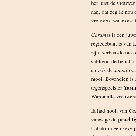
het juist de vrouwen
aan, dat zeg ik nou 
vrouwen, waar ook t
Caramel
is een juwe
regiedebuut is van L
zijn, verbaasde me 
subliem, de belicht
en ook de
soundtrac
mooi. Bovendien is a
Yasm
tegenspeelster
Waren alle vrouwenf
Ik had nooit van
Ca
prachti
vanwege de
Labaki in een sexy j