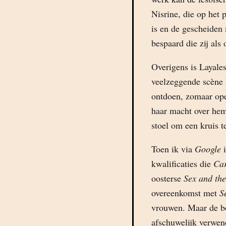
Nisrine, die op het 
is en de gescheiden
bespaard die zij als
Overigens is Layale
veelzeggende scène k
ontdoen, zomaar ope
haar macht over hem 
stoel om een kruis t
Toen ik via
Google
i
kwalificaties die
Ca
oosterse
Sex and the
overeenkomst met
S
vrouwen. Maar de b
afschuwelijk verwen