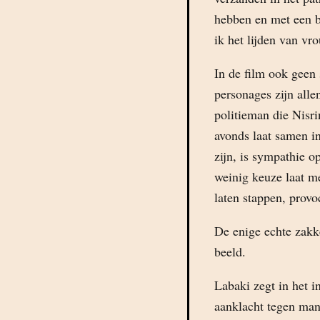
hebben en met een b
ik het lijden van vr
In de film ook geen
personages zijn alle
politieman die Nisri
avonds laat samen in
zijn, is sympathie o
weinig keuze laat me
laten stappen, prov
De enige echte zakk
beeld.
Labaki zegt in het i
aanklacht tegen mann