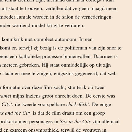
punt staat te trouwen, vertellen dat ze geen maagd meer
 moeder Jamale worden in de salon de vernederingen
 ouder wordend model krijgt te verduren.
s koninkrijk niet compleet autonoom. In een
omt er, terwijl zij bezig is de politieman van zijn snor te
ens een katholieke processie binnenvallen. Daarmee is
meteen gebroken. Hij staat onmiddellijk op uit zijn
e slaan en mee te zingen, enigszins gegeneerd, dat wel.
nformatie over deze film zocht, stuitte ik op twee
ramel
mijns inziens groot onrecht doen. De eerste was
 City
‘, de tweede voorspelbare
chick-flick
‘. De enige
ex and the City
is dat de film draait om een groep
ordkartonnen personages in
Sex in the City
zijn allemaal
d en extreem onsympathiek, terwijl de vrouwen in