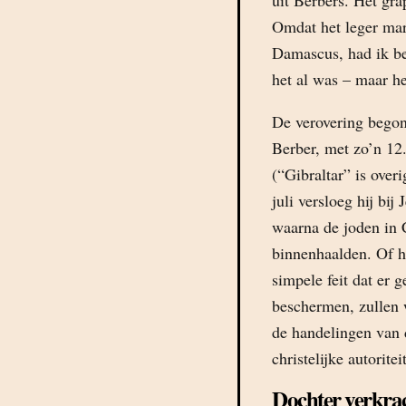
uit Berbers. Het gra
Omdat het leger mar
Damascus, had ik be
het al was – maar he
De verovering begon 
Berber, met zo’n 12.
(“Gibraltar” is over
juli versloeg hij bi
waarna de joden in 
binnenhaalden. Of h
simpele feit dat er 
beschermen, zullen
de handelingen van 
christelijke autorit
Dochter verkra