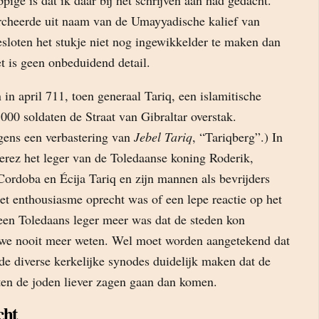
ppige is dat ik daar bij het schrijven aan had gedacht.
cheerde uit naam van de Umayyadische kalief van
sloten het stukje niet nog ingewikkelder te maken dan
t is geen onbeduidend detail.
in april 711, toen generaal Tariq, een islamitische
000 soldaten de Straat van Gibraltar overstak.
igens een verbastering van
Jebel Tariq
, “Tariqberg”.) In
j Jerez het leger van de Toledaanse koning Roderik,
Cordoba en Écija Tariq en zijn mannen als bevrijders
et enthousiasme oprecht was of een lepe reactie op het
geen Toledaans leger meer was dat de steden kon
 we nooit meer weten. Wel moet worden aangetekend dat
de diverse kerkelijke synodes duidelijk maken dat de
eiten de joden liever zagen gaan dan komen.
cht