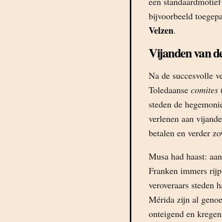
een standaardmotief 
bijvoorbeeld toegep
Velzen
.
Vijanden van de
Na de succesvolle ve
Toledaanse
comites
(
steden de hegemonie
verlenen aan vijande
betalen en verder zow
Musa had haast: aan
Franken immers rijp
veroveraars steden 
Mérida zijn al geno
onteigend en kregen