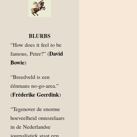
BLURBS
“How does it feel to be
David
famous, Peter?” (
Bowie
)
“Breedveld is een
éénmans no-go-area.”
Fréderike Geerdink
(
)
“Tegenover de enorme
hoeveelheid onnozelaars
in de Nederlandse
journalistiek staat een