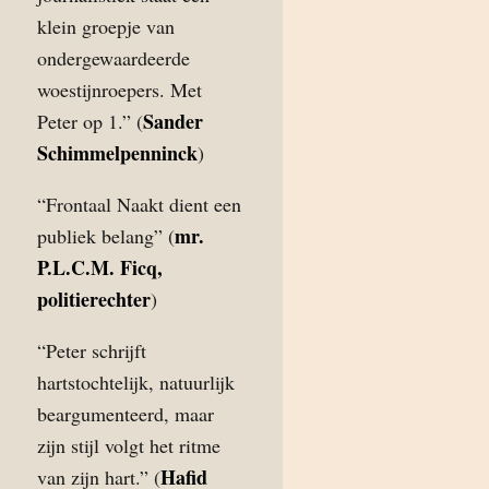
klein groepje van
ondergewaardeerde
woestijnroepers. Met
Sander
Peter op 1.” (
Schimmelpenninck
)
“Frontaal Naakt dient een
mr.
publiek belang” (
P.L.C.M. Ficq,
politierechter
)
“Peter schrijft
hartstochtelijk, natuurlijk
beargumenteerd, maar
zijn stijl volgt het ritme
Hafid
van zijn hart.” (