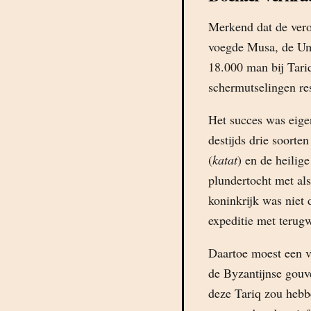
Merkend dat de vero
voegde Musa, de U
18.000 man bij Tariq
schermutselingen re
Het succes was eigen
destijds drie soorten
(
katat
) en de heilige
plundertocht met als
koninkrijk was niet 
expeditie met terugw
Daartoe moest een v
de Byzantijnse gouv
deze Tariq zou hebbe