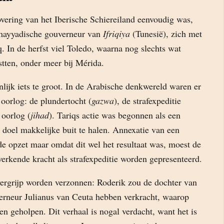
vering van het Iberische Schiereiland eenvoudig was,
mayyadische gouverneur van
Ifriqiya
(Tunesië), zich met
. In de herfst viel Toledo, waarna nog slechts wat
stten, onder meer bij Mérida.
lijk iets te groot. In de Arabische denkwereld waren er
 oorlog: de plundertocht (
gazwa
), de strafexpeditie
 oorlog (
jihad
). Tariqs actie was begonnen als een
 doel makkelijke buit te halen. Annexatie van een
de opzet maar omdat dit wel het resultaat was, moest de
erkende kracht als strafexpeditie worden gepresenteerd.
ergrijp worden verzonnen: Roderik zou de dochter van
erneur Julianus van Ceuta hebben verkracht, waarop
n geholpen. Dit verhaal is nogal verdacht, want het is