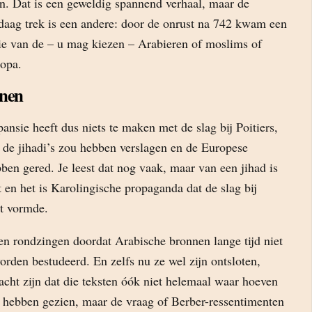
n. Dat is een geweldig spannend verhaal, maar de
ndaag trek is een andere: door de onrust na 742 kwam een
ie van de – u mag kiezen – Arabieren of moslims of
opa.
nnen
ansie heeft dus niets te maken met de slag bij Poitiers,
 de jihadi’s zou hebben verslagen en de Europese
ben gered. Je leest dat nog vaak, maar van een jihad is
 en het is Karolingische propaganda dat de slag bij
nt vormde.
en rondzingen doordat Arabische bronnen lange tijd niet
rden bestudeerd. En zelfs nu ze wel zijn ontsloten,
cht zijn dat die teksten óók niet helemaal waar hoeven
we hebben gezien, maar de vraag of Berber-ressentimenten